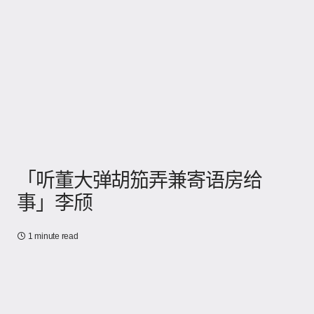
「听董大弹胡笳弄兼寄语房给
事」李颀
1 minute read