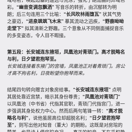
域地名，唤起边塞的遥远与荒凉，强化了胡笳曲的异域色
彩。
“幽音变调忽飘洒”
写音乐的转折，由沉郁转为明
朗；后三句连用三个比喻：
“长风吹林雨堕瓦”
状其气势
之豪迈，
“进泉飒飒飞木末”
摹其流动之迅疾，
“野鹿呦呦
走堂下”
拟其清新之野趣。三个意象从不同侧面捕捉音乐
的多变姿态，令人目不暇接。
第五段：长安城连东掖垣，凤凰池对青琐门。高才脱略名
与利，日夕望君抱琴至。
长安城连接着东掖门的宫墙，凤凰池正对着青琐门。房公
才高不拘名利，日夜盼望你抱琴而来。
结尾四句转向赠言对象房给事。
“长安城连东掖垣”
点明
其居处靠近宫禁，暗示其身份尊贵；
“凤凰池对青琐门”
以凤凰池（中书省）代指其官职，青琐门代指宫门，进一
步强调其身处权力中心。然而后两句笔锋一转：
“高才脱
略名与利”
，说他虽居高位却超脱名利；
“日夕望君抱琴
至”
，则写出他对知音（董大）的期盼。这既是对房琯的