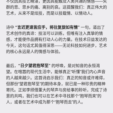
不仅因其技艺精湛，更因其能触及人类共通的情感——失
群的悲、思乡的痛、离别的哀。这提醒我们：真正伟大的
艺术，从来不是炫技，而是以技载情、以情动人。
诗中
“言迟更速皆应手，将往复旋如有情”
一句，道出了
艺术创作的真谛：技法可以训练，但唯有注入真挚的情
感，才能使作品拥有打动人心的力量。在技术日益发达的
今天，这句话尤其值得深思——无论科技如何进步，艺术
的核心永远是人的情感与体验。
最后，
“日夕望君抱琴至”
的呼唤，是对知音的永恒渴
望。在喧嚣的现代生活中，能够真正“听懂”我们内心声音
的人越来越少。这首诗启示我们：真正的知音或许难得，
但那份“望君抱琴至”的期待本身，就已是一种珍贵的精神
寄托。正如李颀借董大的琴声与房给事的聆听，完成了诗
意的共鸣，我们也可以在艺术中寻找那个“抱琴而来”的
人，或者在艺术中成为那个“抱琴而去”的人。