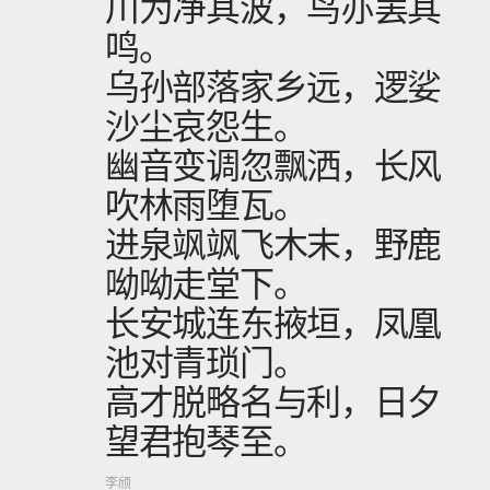
川为净其波，鸟亦罢其
鸣。
乌孙部落家乡远，逻娑
沙尘哀怨生。
幽音变调忽飘洒，长风
吹林雨堕瓦。
进泉飒飒飞木末，野鹿
呦呦走堂下。
长安城连东掖垣，凤凰
池对青琐门。
高才脱略名与利，日夕
望君抱琴至。
李颀