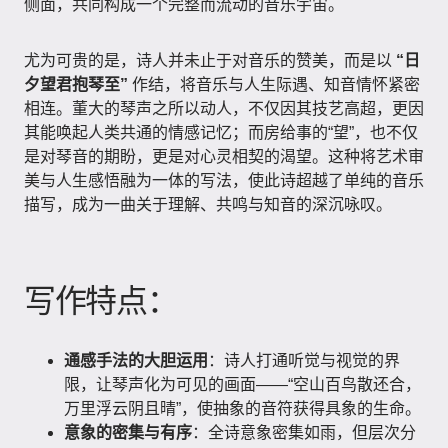
侧面，共同构成一个完整而流动的音乐宇宙。
尤为可贵的是，诗人并未止于对音乐的赞美，而是以
“日
夕望君抱琴至”
作结，将音乐与人生际遇、知音情怀紧密
相连。董大的琴声之所以动人，不仅因其技艺高超，更因
其能唤起人类共通的情感记忆；而房给事的“望”，也不仅
是对琴音的期盼，更是对心灵相契的渴望。这种将艺术审
美与人生感悟融为一体的写法，使此诗超越了单纯的音乐
描写，成为一曲关于理解、共鸣与知音的深沉咏叹。
写作特点：
通感手法的大胆运用
：诗人打通听觉与视觉的界
限，让琴声化为可见的画面——“空山百鸟散还合，
万里浮云阴且晴”，使抽象的音符获得具象的生命。
意象的密集与有序
：全诗意象密集如雨，但层次分