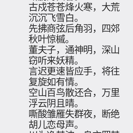
古戍苍苍烽火寒，大荒
沉沉飞雪白。
先拂商弦后角羽，四郊
秋叶惊槭。
董夫子，通神明，深山
窃听来妖精。
言迟更速皆应手，将往
复旋如有情。
空山百鸟散还合，万里
浮云阴且晴。
嘶酸雏雁失群夜，断绝
胡儿恋母声。