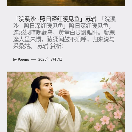
「浣溪沙 · 照日深红暖见鱼」苏轼
「浣溪
沙 · 照日深红暖见鱼」照日深红暖见鱼，
连溪绿暗晚藏乌，黄童白叟聚睢盱。麋鹿
逢人虽未惯，猿猱闻鼓不须呼，归来说与
采桑姑。 苏轼 赏析：
by
Poems
2025年 7月 7日