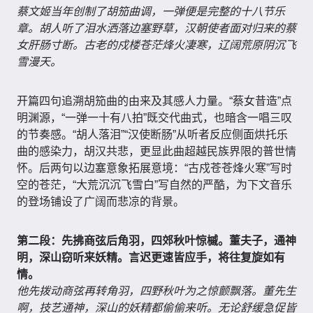
蔡文姬当年创制了胡笳曲调，一弹便是完整的十八节乐
章。胡人听了泪水洒落边塞野草，汉朝使者面对归来的蔡
女肝肠寸断。古老的戍楼苍茫烽火凄寒，辽阔荒原阴沉飞
雪漫天。
开篇四句追溯胡笳曲的由来及其感人力量。“蔡女昔造”点
明渊源，“一弹一十有八拍”既交代曲式，也暗含一唱三叹
的节奏感。“胡人落泪”“汉使断肠”从听者反应侧面烘托乐
曲的感染力，胡汉共悲，更显此曲超越民族界限的普世情
怀。后两句以边塞意象拓展意境：“古戍苍苍烽火寒”写时
空的苍茫，“大荒沉沉飞雪白”写自然的严酷，为下文音乐
的登场铺设了广阔而悲凉的背景。
第二段：先拂商弦后角羽，四郊秋叶惊槭。董夫子，通神
明，深山窃听来妖精。言迟更速皆应手，将往复旋如有
情。
他先拨动商弦再转角羽，四野秋叶为之惊颤飘落。董先生
啊，技艺通神，深山的妖精都偷偷来听。无论舒缓急促皆