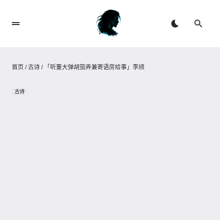
首页
/
古诗
/
「听董大弹胡笳弄兼寄语房给事」李颀
古诗