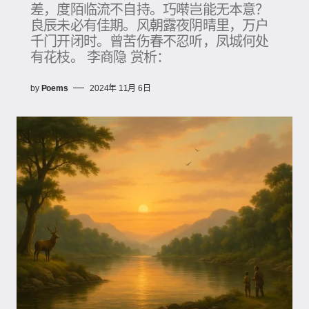
差，度陌临流不自持。巧啭岂能无本意？
良辰未必有佳期。风朝露夜阴晴里，万户
千门开闭时。曾苦伤春不忍听，凤城何处
有花枝。 李商隐 赏析：
by
Poems
2024年 11月 6日