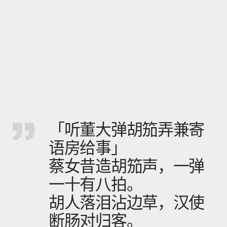
「听董大弹胡笳弄兼寄
语房给事」
蔡女昔造胡笳声，一弹
一十有八拍。
胡人落泪沾边草，汉使
断肠对归客。