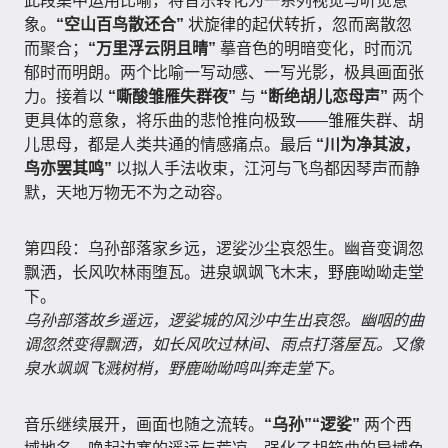
此段集中运用比喻，将音乐转化为一系列视觉与听觉意
象。
“空山百鸟散还合”
状旋律的起伏转折，忽而离散忽
而聚合；
“万里浮云阴且晴”
摹音色的明暗变化，时而沉
郁时而明朗。两个比喻一写动感、一写光影，极具画面张
力。接着以
“嘶酸雏雁失群夜”
与
“断绝胡儿恋母声”
两个
更具体的意象，将乐曲的悲怆推向极致——雏雁失群、胡
儿思母，都是人类共通的情感痛点。最后
“川为净其波，
鸟亦罢其鸣”
以拟人手法收束，江河与飞鸟都因琴声而静
默，天地万物无不为之动容。
第四段：乌孙部落家乡远，逻娑沙尘哀怨生。幽音变调忽
飘洒，长风吹林雨堕瓦。进泉飒飒飞木末，野鹿呦呦走堂
下。
乌孙部落故乡遥远，逻娑城的风沙中生出哀怨。幽咽的曲
调忽然变得飘洒，如长风吹过林间、雨点打落屋瓦。又像
泉水飒飒飞溅树梢，野鹿呦呦鸣叫奔走堂下。
音乐继续展开，画面也随之流转。
“乌孙”“逻娑”
两个西