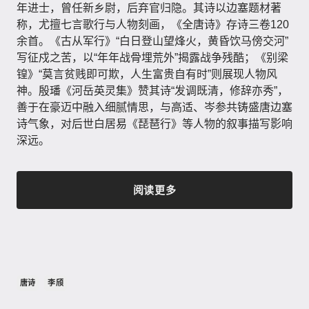
年进士，曾任新乡尉，后弃官归隐。其诗以边塞题材著
称，尤擅七言歌行与人物刻画，《全唐诗》存诗三卷120
余首。《古从军行》“白日登山望烽火，黄昏饮马傍交河”
写征戍之苦，以“年年战骨埋荒外”揭露战争残酷；《别梁
锽》“莫言贫贱即可欺，人生富贵自有时”则展现人物风
神。殷璠《河岳英灵集》赞其诗“发调既清，修辞亦秀”，
善于在豪迈中融入细腻情思，与高适、岑参共铸盛唐边塞
诗气象，对后世白居易《琵琶行》等人物的叙事描写影响
深远。
阅读更多
唐诗
李颀