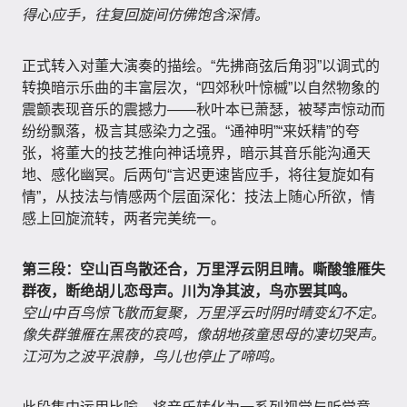
得心应手，往复回旋间仿佛饱含深情。
正式转入对董大演奏的描绘。“先拂商弦后角羽”以调式的
转换暗示乐曲的丰富层次，“四郊秋叶惊槭”以自然物象的
震颤表现音乐的震撼力——秋叶本已萧瑟，被琴声惊动而
纷纷飘落，极言其感染力之强。“通神明”“来妖精”的夸
张，将董大的技艺推向神话境界，暗示其音乐能沟通天
地、感化幽冥。后两句“言迟更速皆应手，将往复旋如有
情”，从技法与情感两个层面深化：技法上随心所欲，情
感上回旋流转，两者完美统一。
第三段：空山百鸟散还合，万里浮云阴且晴。嘶酸雏雁失
群夜，断绝胡儿恋母声。川为净其波，鸟亦罢其鸣。
空山中百鸟惊飞散而复聚，万里浮云时阴时晴变幻不定。
像失群雏雁在黑夜的哀鸣，像胡地孩童思母的凄切哭声。
江河为之波平浪静，鸟儿也停止了啼鸣。