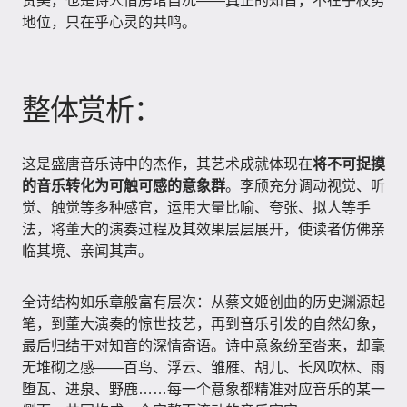
赞美，也是诗人借房琯自况——真正的知音，不在乎权势
地位，只在乎心灵的共鸣。
整体赏析：
这是盛唐音乐诗中的杰作，其艺术成就体现在
将不可捉摸
的音乐转化为可触可感的意象群
。李颀充分调动视觉、听
觉、触觉等多种感官，运用大量比喻、夸张、拟人等手
法，将董大的演奏过程及其效果层层展开，使读者仿佛亲
临其境、亲闻其声。
全诗结构如乐章般富有层次：从蔡文姬创曲的历史渊源起
笔，到董大演奏的惊世技艺，再到音乐引发的自然幻象，
最后归结于对知音的深情寄语。诗中意象纷至沓来，却毫
无堆砌之感——百鸟、浮云、雏雁、胡儿、长风吹林、雨
堕瓦、进泉、野鹿……每一个意象都精准对应音乐的某一