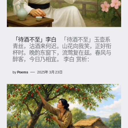
「待酒不至」李白
「待酒不至」玉壶系
青丝，沽酒来何迟。山花向我笑，正好衔
杯时。晚酌东窗下，流莺复在兹。春风与
醉客，今日乃相宜。 李白 赏析：
by
Poems
2025年 3月 23日