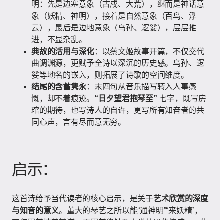
明：先是边塞意象（古戍、大荒），继而是神话意
象（妖精、神明），接着是自然意象（百鸟、浮
云），最后是边地意象（乌孙、逻娑），层层推
进，不显杂乱。
典故的活用与深化
：以蔡文姬故事开篇，不仅交代
曲调渊源，更赋予全诗以深沉的历史感。乌孙、逻
娑等地名的嵌入，则拓展了诗歌的空间维度。
结尾的含蓄隽永
：末四句从音乐描写转入人事感
慨，却不着痕迹。
“日夕望君抱琴至”
七字，既写房
琯的期待，也写诗人的自许，更写所有知音者的共
同心声，言有尽而意无穷。
启示：
这首诗给予当代读者的核心启示，是关于
艺术欣赏的深度
与知音的意义
。董大的琴艺之所以能“通神明”“来妖精”，