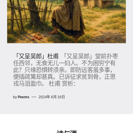
「又呈吴郎」杜甫
「又呈吴郎」堂前扑枣
任西邻，无食无儿一妇人。不为困穷宁有
此？只缘恐惧转须亲。即防远客虽多事，
便插疏篱却甚真。已诉征求贫到骨，正思
戎马泪盈巾。 杜甫 赏析：
by
Poems
2024年 6月 16日