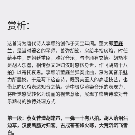
赏析：
这首诗为唐代诗人李颀约创作于天宝年间。董大即
董庭
兰
，是当时著名的琴师，善弹胡笳。房给事指房琯，时任
给事中，是朝廷重臣，雅好音乐，与李颀有交情。胡笳本
是胡人乐器，相传蔡文姬归汉时感伤身世，作《胡笳十八
拍》以寄托哀思。李颀听董庭兰弹奏此曲，深为其音乐魅
力所震撼，于是写下这首诗，既赞美董大的高超技艺，也
借此向房琯表达知音之情。诗中极尽渲染音乐的表现力，
将听觉感受转化为瑰丽的视觉意象，展现了盛唐诗歌对音
乐题材的独特处理方式
第一段：蔡女昔造胡笳声，一弹一十有八拍。胡人落泪沾
边草，汉使断肠对归客。古戍苍苍烽火寒，大荒沉沉飞雪
白。