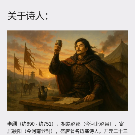
关于诗人：
李颀
（约690 - 约751），祖籍赵郡（今河北赵县），寄
居颍阳（今河南登封），盛唐著名边塞诗人。开元二十三