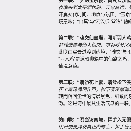
第一联：“夕到玉京寝，窅冥云汉低
夜晚来到太平观休憩，天穹高远，
开篇交代时间、地点与氛围。“玉京
境意味；“窅冥”与“云汉低”营造
第二联：“魂交仙室蝶，曙听羽人鸡
梦魂仿佛与仙人相交，黎明时分又
此联由实景过渡到虚境，“魂交”与
“羽人鸡”是道教典籍中的仙禽之鸣
仙境意蕴。
第三联：“滴沥花上露，清泠松下溪
花上露珠滴落作声，松下清溪潺潺
转而落回尘世的清晨景色，细致的
澈。这是诗中最具生活气息的一联
第四联：“明当访真隐，挥手入无倪
明日便要拜访真正的隐士，挥手告