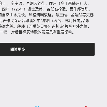
 - 约755年），字孝通，号烟波钓徒，虔州（今江西赣州）人，
四年（726年）进士及第，曾任右拾遗、著作郎等职，
和自然山水见长，风格清幽淡远，与王维、孟浩然等交游
代表作《春泛若耶溪》中"潭烟飞溶溶，林月低向后"等
静谧之美。殷璠《河岳英灵集》评其诗"善写方外之情，
树一帜，对后世禅意诗歌的发展具有重要影响。
阅读更多