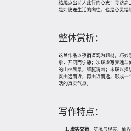
结尾点出诗人此行的心志：寻访高士
是对隐逸生活的向往，也是心灵摆
整体赏析：
这首作品以夜宿道观为题材，巧妙
象，开阔而宁静；次联虚写梦魂与
的山林晨景，细腻清幽；末联以探
奏由远而近，再由近而远，形成一
活的真实气息。
写作特点：
虚实交错
：梦境与现实、仙界