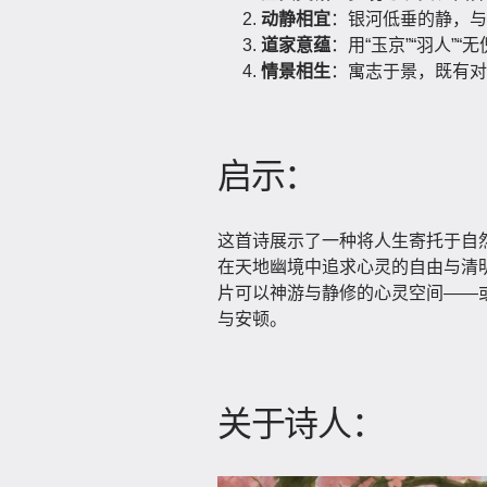
动静相宜
：银河低垂的静，与
道家意蕴
：用“玉京”“羽人”
情景相生
：寓志于景，既有对
启示：
这首诗展示了一种将人生寄托于自
在天地幽境中追求心灵的自由与清
片可以神游与静修的心灵空间——
与安顿。
关于诗人：