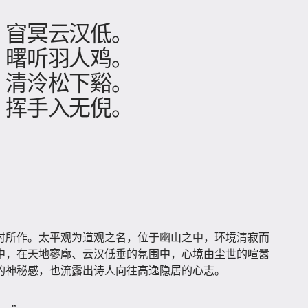
」
，窅冥云汉低。
，曙听羽人鸡。
，清泠松下谿。
，挥手入无倪。
时所作。太平观为道观之名，位于幽山之中，环境清寂而
中，在天地寥廓、云汉低垂的氛围中，心境由尘世的喧嚣
的神秘感，也流露出诗人向往高逸隐居的心志。