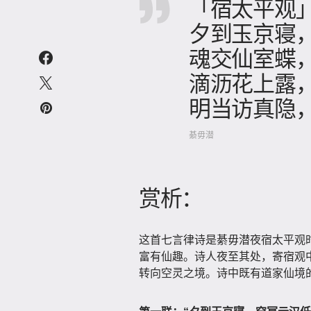
「宿太平观
夕到玉京寝
魂交仙室蝶
滴沥花上露
明当访真隐
綦毋潜
赏析：
这首七言律诗是綦毋潜夜宿太平观
富有仙趣。诗人夜至其处，寄宿观
转向空灵之境。诗中既有道家仙境