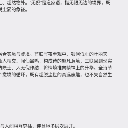
、超然物外。“无倪”是道家语，指无限无边的境界，既
脱尘累的象征。
融合实境与虚境。首联写夜至观中、银河低垂的壮丽天
仙人相交、闻仙禽鸣，构成诗的超凡意境；三联回到现实
访隐士、入无倪作结，将情境推向精神上的升华。全诗节
个意境的循环，既有超脱尘世的高远志趣，也不失自然生
与人间相互穿插，使意境多层次展开。