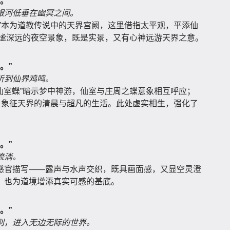
。”
银河低垂在幽冥之间。
”本为道教传说中的天界宫阙，这里借指太平观，平添仙
出静谧深远的夜空景象，既是实景，又有心神远游天界之意。
。”
听到仙界鸡鸣。
“仙室蝶”暗示梦中神游，仙室与庄周之蝶意象相互呼应；
，象征天界的清晨与超凡的生活。此处虚实相生，强化了
。”
流淌。
感官描写——露声与水声交织，既具画面感，又显空灵澄
，也为道境增添真实可感的基底。
。”
别，进入无边无际的世界。