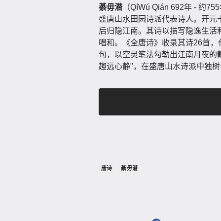
綦毋潜
（QíWú Qián 692年
盛唐山水田园诗派代表诗人。开元十
后归隐江南。其诗以描写隐逸生活
唱和。《全唐诗》收录其诗26首，
句，以空灵笔法勾勒出江南月夜的
趣远心静"，在盛唐山水诗派中独
唐诗
綦毋潜