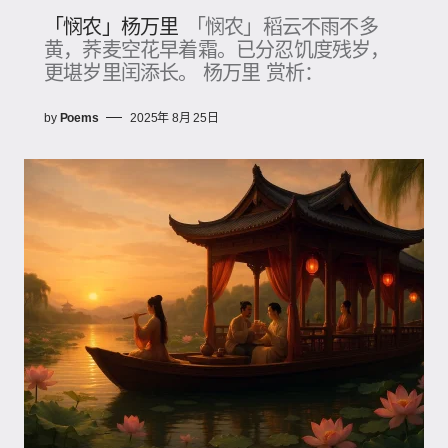
「悯农」杨万里
「悯农」稻云不雨不多
黄，荞麦空花早着霜。已分忍饥度残岁，
更堪岁里闰添长。 杨万里 赏析：
by
Poems
2025年 8月 25日