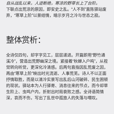
自从战乱以来，人迹断绝，寒凉的野草长上了台阶。
下联点出荒凉的原因，即安史之乱。“人不到”直陈驿站废
弃，“寒草上阶”以景结情，暗示岁月之冷与世态之寂。
整体赏析：
全诗仅四句，却字字见工，层层递进。开篇即用“野竹通
溪冷”，营造出荒野幽深之境。紧接着“秋蝉入户鸣”，从视
觉转向听觉，更深化冷清感。后两句直指因乱荒废之因，
再由“寒草上阶”映出时光流逝、人事荒芜。诗人不以正面
抒情取胜，而是以清冷实景写出乱后山河破碎、民生困顿
的现状。驿站本为人行驿寄、消息往来的节点，而今却草
生阶上、虫鸣户内，折射出时局衰败之感。全诗语简情
深，哀而不伤，写出了乱世中孤旅人的失落与喟叹。