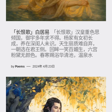
「长恨歌」白居易
「长恨歌」汉皇重色思
倾国，御宇多年求不得。杨家有女初长
成，养在深闺人未识。天生丽质难自弃，
一朝选在君王侧。回眸一笑百媚生，六宫
粉黛无颜色。春寒赐浴华清池，温泉水
by
Poems
2024年 4月 23日