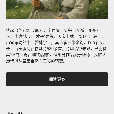
钱起（约722 - 780），字仲文，吴兴（今浙江湖州）
人，中唐“大历十才子”之首。天宝十载（751年）进士，
历官考功郎中、翰林学士。其诗承王维余韵，以五律见
长，《全唐诗》存其诗530余首，诗风清空雅致，严羽称
其“体制新奇，理致清赡”，但部分作品流于雕琢，反映大
历诗风从盛唐自然向工巧的转变。
阅读更多
唐诗
钱起