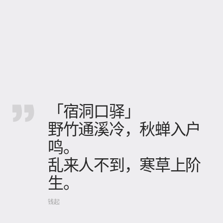
「宿洞口驿」
野竹通溪冷，秋蝉入户
鸣。
乱来人不到，寒草上阶
生。
钱起