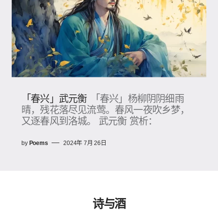
「春兴」武元衡
「春兴」杨柳阴阴细雨
晴，残花落尽见流莺。春风一夜吹乡梦，
又逐春风到洛城。 武元衡 赏析：
by
Poems
2024年 7月 26日
诗与酒