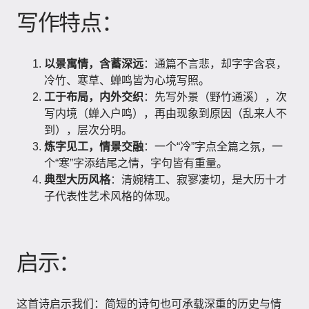
写作特点：
以景寓情，含蓄深远
：通篇不言悲，却字字含哀，
冷竹、寒草、蝉鸣皆为心境写照。
工于布局，内外交织
：先写外景（野竹通溪），次
写内境（蝉入户鸣），再由现象到原因（乱来人不
到），层次分明。
炼字见工，情景交融
：一个“冷”字点全篇之氛，一
个“寒”字添结尾之情，字句皆有重量。
典型大历风格
：清婉精工、寂寥凄切，是大历十才
子代表性艺术风格的体现。
启示：
这首诗启示我们：简短的诗句也可承载深重的历史与情