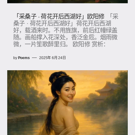
「采桑子 · 荷花开后西湖好」欧阳修
「采
桑子 · 荷花开后西湖好」荷花开后西湖
好，载酒来时。不用旌旗，前后红幢绿盖
随。画船撑入花深处，香泛金卮。烟雨微
微，一片笙歌醉里归。 欧阳修 赏析：
by
Poems
2025年 6月 24日