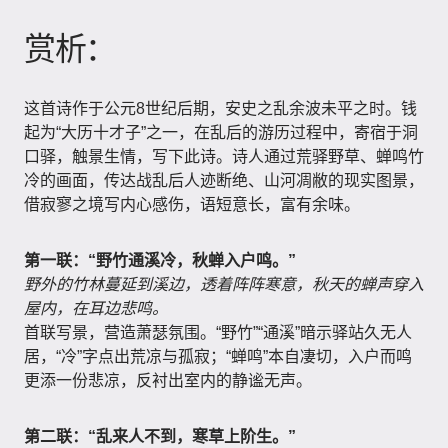
赏析：
这首诗作于公元8世纪后期，安史之乱余波未平之时。钱
起为“大历十才子”之一，在乱后的游历过程中，寄宿于洞
口驿，触景生情，写下此诗。诗人通过荒驿野草、蝉鸣竹
冷的画面，传达战乱后人迹断绝、山河凋敝的现实图景，
借寂寥之境写内心感伤，语短意长，富有余味。
第一联：“野竹通溪冷，秋蝉入户鸣。”
野外的竹林蔓延到溪边，透着阵阵寒意，秋天的蝉声穿入
屋内，在耳边悲鸣。
首联写景，营造萧瑟氛围。“野竹”“通溪”暗示驿站久无人
居，“冷”字点出荒凉与孤寂；“蝉鸣”本自凄切，入户而鸣
更添一份悲凉，反衬出室内的静谧无声。
第二联：“乱来人不到，寒草上阶生。”