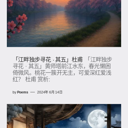
「江畔独步寻花 · 其五」杜甫
「江畔独步
寻花 · 其五」黄师塔前江水东，春光懒困
倚微风。桃花一簇开无主，可爱深红爱浅
红？ 杜甫 赏析:
by
Poems
2024年 6月 14日