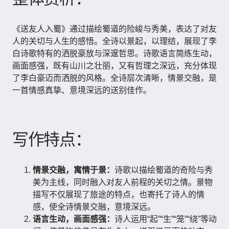
《送友人入蜀》通过描绘蜀道的险峻与秀美，表达了对友
人的关切与人生的感悟。全诗以景起，以理结，展现了李
白诗歌特有的洒脱豪放与深邃哲思。诗歌语言简练生动，
画面感强，既有山川之壮丽，又有哲理之深远，充分体现
了李白豪迈而洒脱的风格。全诗层次清晰，情景交融，是
一首情感真挚、意境深远的送别佳作。
写作特点：
情景交融，寓情于景：
诗歌以描绘蜀道的奇险与秀
美为主线，同时融入对友人前程的关切之情。景物
描写不仅展现了旅途的特点，也寄托了诗人的情
感，使全诗情景交融，意境深远。
语言生动，画面感强：
诗人运用“起”“生”“笼”“绕”等动