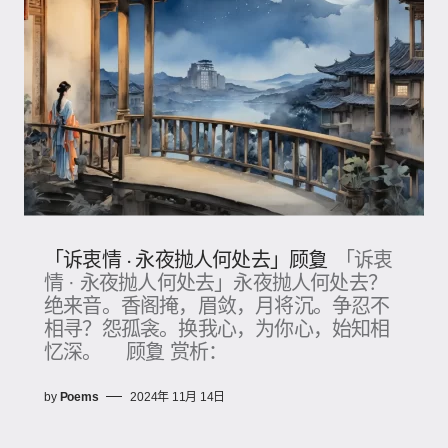
「诉衷情 · 永夜抛人何处去」顾夐
「诉衷
情 · 永夜抛人何处去」永夜抛人何处去？
绝来音。香阁掩，眉敛，月将沉。争忍不
相寻？怨孤衾。换我心，为你心，始知相
忆深。 顾夐 赏析：
by
Poems
2024年 11月 14日