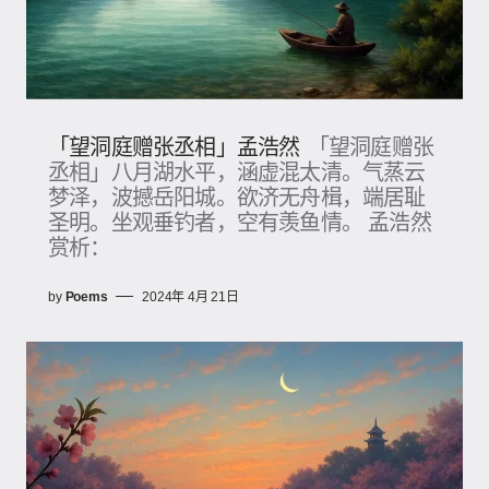
「望洞庭赠张丞相」孟浩然
「望洞庭赠张
丞相」八月湖水平，涵虚混太清。气蒸云
梦泽，波撼岳阳城。欲济无舟楫，端居耻
圣明。坐观垂钓者，空有羡鱼情。 孟浩然
赏析：
by
Poems
2024年 4月 21日