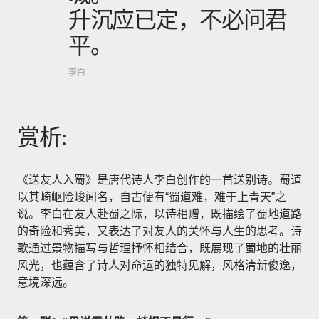
升沉应已定，不必问君
平。
李白
赏析:
《送友人入蜀》是唐代诗人李白创作的一首送别诗。蜀道
以其崎岖险峻闻名，自古便有“蜀道难，难于上青天”之
说。李白在友人赴蜀之际，以诗相赠，既描绘了蜀地道路
的奇险和秀美，又表达了对友人的关怀与人生的思考。诗
歌通过景物描写与哲理抒怀相结合，既展现了蜀地的壮丽
风光，也蕴含了诗人对命运的独特见解，风格清新俊逸，
意境深远。