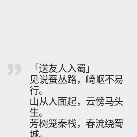
「送友人入蜀」
见说蚕丛路，崎岖不易
行。
山从人面起，云傍马头
生。
芳树笼秦栈，春流绕蜀
城。