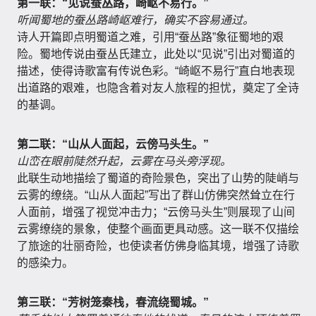
第一联：“见说蚕丛路，崎岖不易行。”
听闻蜀地的蚕丛路崎岖难行，确实不容易通过。
诗人开篇即点明蜀道之难，引用“蚕丛路”象征蜀地的艰
险。蜀地传说由蚕丛氏建立，此处以“见说”引出对蜀道的
描述，使得诗歌富有传说色彩。“崎岖不易行”直白地表现
出道路的艰难，也隐含着对友人旅程的担忧，奠定了全诗
的基调。
第二联：“山从人面起，云傍马头生。”
山峦在眼前陡然升起，云雾在马头旁浮现。
此联生动地描绘了蜀道的奇险景色，突出了山势的陡峭与
云雾的缭绕。“山从人面起”写出了群山仿佛突然耸立在行
人面前，增强了视觉冲击力；“云傍马头生”则展现了山间
云雾缭绕的景象，使整个画面更具动感。这一联不仅描绘
了旅途的壮丽奇险，也使读者仿佛身临其境，增强了诗歌
的感染力。
第三联：“芳树笼秦栈，春流绕蜀城。”