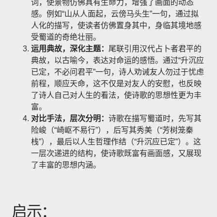
词，使景物仿佛具有生命力，增强了画面的动态
感。例如“山从人面起，云傍马头生”一句，通过拟
人化的描写，使读者仿佛置身其中，身临其境地感
受蜀道的奇绝壮丽。
运用典故，深化主题：
尾联引用汉代占卜者君平的
典故，以古喻今，表达对命运的感悟。通过“升沉应
已定，不必问君平”一句，诗人劝诫友人勿过于忧虑
前程，顺应天命，这不仅是对友人的安慰，也反映
了诗人自己对人生的看法，使诗歌的思想性更为丰
富。
对比手法，层次分明：
诗歌在描写蜀道时，先写其
险峻（“崎岖不易行”），后写其秀美（“芳树笼秦
栈”），最后以人生哲理作结（“升沉应已定”）。这
一层次递进的结构，使诗歌既富有画面感，又展现
了丰富的思想内涵。
启示：