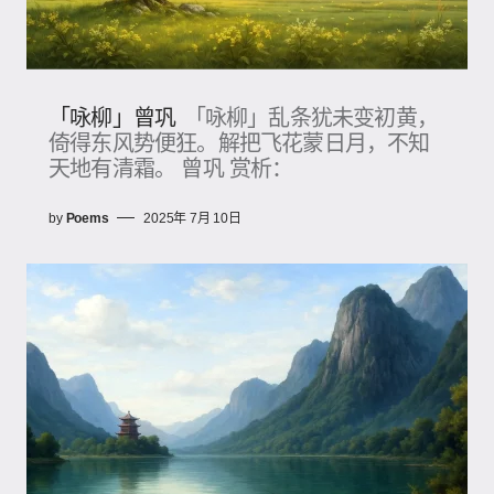
「咏柳」曾巩
「咏柳」乱条犹未变初黄，
倚得东风势便狂。解把飞花蒙日月，不知
天地有清霜。 曾巩 赏析：
by
Poems
2025年 7月 10日