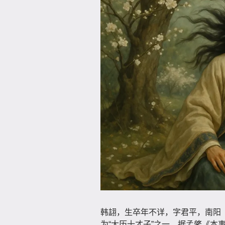
韩翃，生卒年不详，字君平，南阳（
为“大历十才子”之一。据孟綮《本