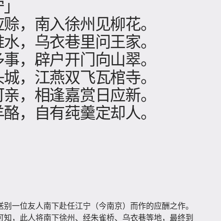
宁」
应赊，南入徐州见柳花。
淮水，乌衣巷里问王家。
多事，辟户开门向山翠。
头城，江燕双飞瓦棺寺。
可亲，相逢嘉赏日应新。
羊酪，自有莼羹定却人。
送别一位友人南下赴任江宁（今南京）而作的应酬之作。
可知，此人将南下徐州、经朱雀桥、乌衣巷等地，最终到