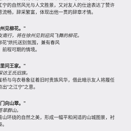
江宁的自然风光与人文胜景，又对友人的仕途表达了赞许
意流畅，辞采繁富，体现出他一贯的辞章才情。
州见柳花。”
友南行，将在徐州见到迎风飞舞的柳花。
柳花”烘托送别氛围，兼有春风
、前程可期的情境。
里问王家。”
探访王氏旧族。
雀桥与乌衣巷象征着旧时贵族风华，借此暗示友人将履任
出“之江宁”之意。
门向山翠。”
苍翠群山。
青山环绕的自然之美，形成一幅平和闲适的山城图景，衬
泰。