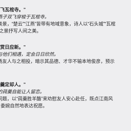
飞瓦棺寺。”
燕子双飞穿梭于瓦棺寺。
，“楚云”“江燕”皆带有地域意象，诗人以“石头城”“瓦棺
然之景抒写人间之美。
赏日应新。”
与他们相遇，定会日日欣然。
扬友人与之相投，暗示其品德、才华不输本地俊彦，预示
羹定却人。”
的莼羹自能让人留恋。
题，以“莼羹胜羊酪”来劝慰友人安心赴任，既点江南风
，委婉自然地表达祝愿。