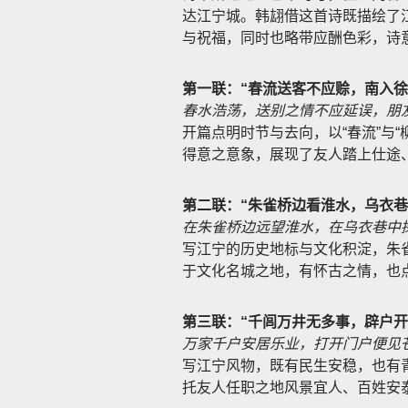
达江宁城。韩翃借这首诗既描绘了
与祝福，同时也略带应酬色彩，诗
第一联：“春流送客不应赊，南入徐
春水浩荡，送别之情不应延误，朋
开篇点明时节与去向，以“春流”与“
得意之意象，展现了友人踏上仕途
第二联：“朱雀桥边看淮水，乌衣巷
在朱雀桥边远望淮水，在乌衣巷中
写江宁的历史地标与文化积淀，朱
于文化名城之地，有怀古之情，也点
第三联：“千闾万井无多事，辟户开
万家千户安居乐业，打开门户便见
写江宁风物，既有民生安稳，也有
托友人任职之地风景宜人、百姓安