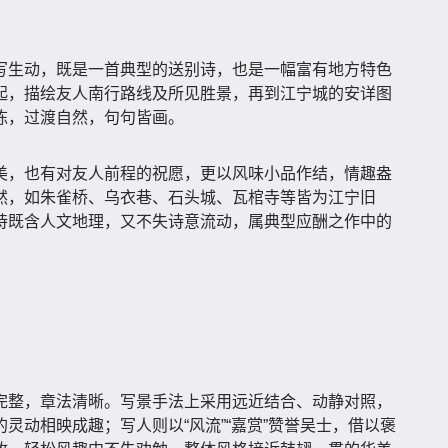
写生动，既是一首典型的送别诗，也是一幅富有地方特色
起，描绘友人南行路线及所见胜景，再到江宁城的安详图
陈，过渡自然，句句皆画。
美，也有对友人前程的祝愿，更以风味小品作结，情趣盎
然，如朱雀桥、乌衣巷、石头城、瓦棺寺等皆为江宁旧
诗既含人文地理，又不失诗意流动，属典型应酬之作中的
完整，章法清晰。写景手法上采用远近结合、动静对照，
灵动相映成趣；写人则以“风流”“嘉赏”赞誉吴士，借以褒