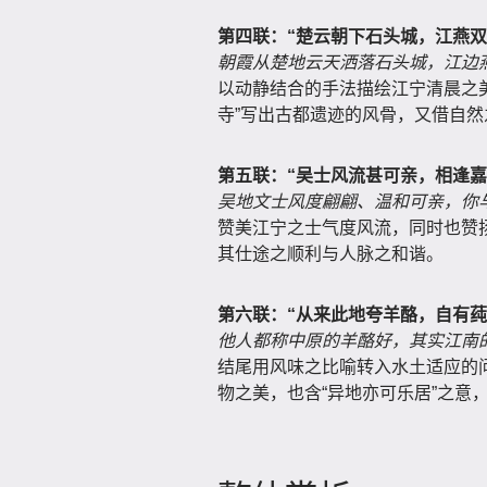
第四联：“楚云朝下石头城，江燕双
朝霞从楚地云天洒落石头城，江边
以动静结合的手法描绘江宁清晨之美景
寺”写出古都遗迹的风骨，又借自
第五联：“吴士风流甚可亲，相逢嘉
吴地文士风度翩翩、温和可亲，你
赞美江宁之士气度风流，同时也赞
其仕途之顺利与人脉之和谐。
第六联：“从来此地夸羊酪，自有莼
他人都称中原的羊酪好，其实江南
结尾用风味之比喻转入水土适应的问
物之美，也含“异地亦可乐居”之意