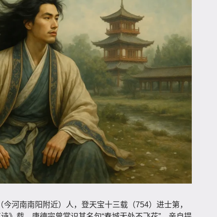
今河南南阳附近）人，登天宝十三载（754）进士第，
事诗》载，唐德宗曾赏识其名句“春城无处不飞花”，亲自提