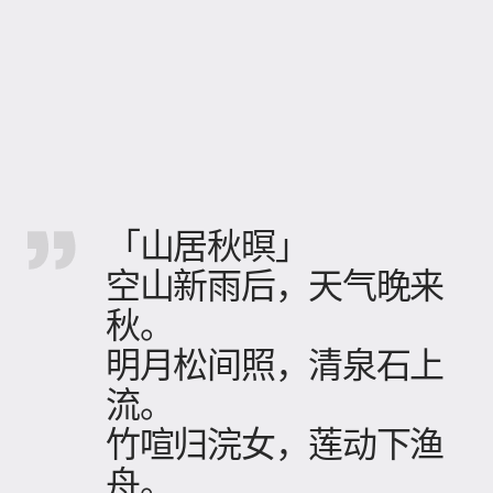
「山居秋暝」
空山新雨后，天气晚来
秋。
明月松间照，清泉石上
流。
竹喧归浣女，莲动下渔
舟。