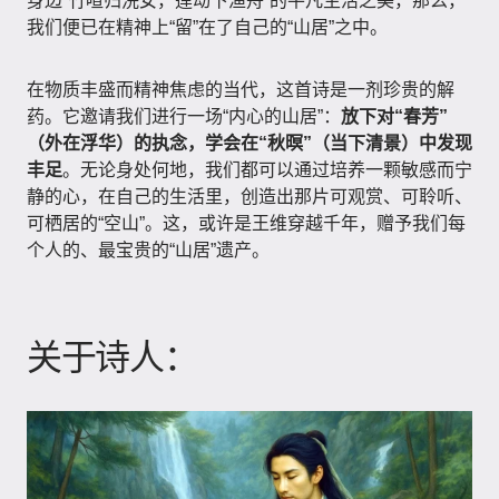
身边“竹喧归浣女，莲动下渔舟”的平凡生活之美，那么，
我们便已在精神上“留”在了自己的“山居”之中。
在物质丰盛而精神焦虑的当代，这首诗是一剂珍贵的解
药。它邀请我们进行一场“内心的山居”：
放下对“春芳”
（外在浮华）的执念，学会在“秋暝”（当下清景）中发现
丰足
。无论身处何地，我们都可以通过培养一颗敏感而宁
静的心，在自己的生活里，创造出那片可观赏、可聆听、
可栖居的“空山”。这，或许是王维穿越千年，赠予我们每
个人的、最宝贵的“山居”遗产。
关于诗人：