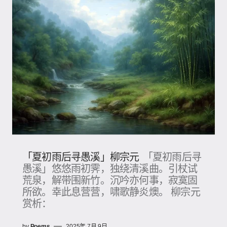
「夏初雨后寻愚溪」柳宗元
「夏初雨后寻
愚溪」悠悠雨初霁，独绕清溪曲。引杖试
荒泉，解带围新竹。沉吟亦何事，寂寞固
所欲。幸此息营营，啸歌静炎燠。 柳宗元
赏析：
by
Poems
2025年 7月 9日