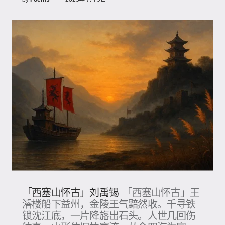
「西塞山怀古」刘禹锡
「西塞山怀古」王
濬楼船下益州，金陵王气黯然收。千寻铁
锁沈江底，一片降旛出石头。人世几回伤