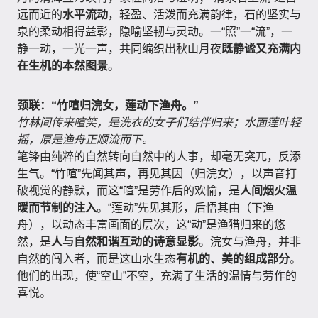
远而近的
水平流动
，轻盈、活泼而充满韵律，石的坚实与
泉的柔动相得益彰，隐喻坚韧与灵动。一“照”一“流”，一
静一动，一光一声，共同编织出秋山月夜
既静谧又充满内
在生机的本然图景
。
颈联：“竹喧归浣女，莲动下渔舟。”
竹林间传来喧笑，是洗衣的女子们结伴归来；水面莲叶轻
摇，原是渔舟正顺流而下。
笔锋由纯粹的自然转向自然中的人事，却毫无突兀，反添
生气。“竹喧”先闻其声，再见其因（归浣女），以声音打
破视觉的静默，而这“喧”是劳作后的欢愉，是
人间烟火温
暖而节制的注入
。“莲动”先见其形，后悟其由（下渔
舟），以动态丰富画面的层次，这“动”是渔猎归来的悠
然，是
人与自然和谐互动的诗意显影
。浣女与渔舟，并非
自然的闯入者，而是这山水生态
有机的、美的组成部分
。
他们的出现，使“空山”不空，充满了生活的温情与劳作的
喜悦。