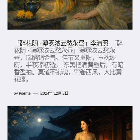
「醉花阴 · 薄雾浓云愁永昼」李清照
「醉
花阴 · 薄雾浓云愁永昼」薄雾浓云愁永
昼，瑞脑销金兽。佳节又重阳，玉枕纱
厨，半夜凉初透。 东篱把酒黄昏后，有暗
香盈袖。莫道不销魂，帘卷西风，人比黄
花瘦。
by
Poems
2024年 12月 8日