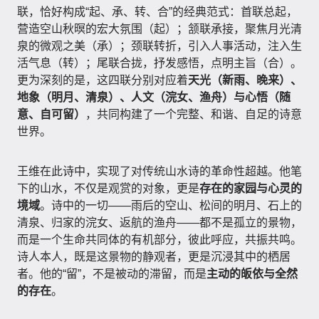
联，恰好构成“起、承、转、合”的经典范式：首联总起，
营造空山秋暝的宏大氛围（起）；颔联承接，聚焦月光清
泉的微观之美（承）；颈联转折，引入人事活动，注入生
活气息（转）；尾联合拢，抒发感悟，点明主旨（合）。
更为深刻的是，这四联分别对应着
天光（新雨、晚来）、
地象（明月、清泉）、人文（浣女、渔舟）与心悟（随
意、自可留）
，共同构建了一个完整、和谐、自足的诗意
世界。
王维在此诗中，实现了对传统山水诗的革命性超越。他笔
下的山水，不仅是观赏的对象，更是
存在的家园与心灵的
境域
。诗中的一切——雨后的空山、松间的明月、石上的
清泉、归家的浣女、返航的渔舟——都不是孤立的景物，
而是一个生命共同体的有机部分，彼此呼应，共振共鸣。
诗人本人，既是这景物的静观者，更是沉浸其中的栖居
者。他的“留”，不是被动的滞留，而是
主动的皈依与全然
的存在
。