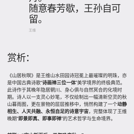
随意春芳歇，王孙自可
留。
王维
赏析：
《山居秋暝》是王维山水田园诗冠冕上最璀璨的明珠，亦
是中国古典诗歌“
诗画禅三位一体
”美学境界的终极典范。
此诗作于其晚年隐居辋川、身心俱与自然冥合的化境时
期。诗人以一支灵心妙笔，不仅绘制出一幅清新空灵的秋
山暮雨图，更在景物的层层推移中，悄然构建了一个
动静
相生、人天共融、永恒自足的诗意宇宙
，完整体现了王维
晚期“
即景即真、即事即禅
”的艺术哲学与生命境界。