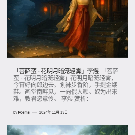
「菩萨蛮 · 花明月暗笼轻雾」李煜
「菩萨
蛮 · 花明月暗笼轻雾」花明月暗笼轻雾，
今宵好向郎边去。刬袜步香阶，手提金缕
鞋。画堂南畔见，一向偎人颤。奴为出来
难，教君恣意怜。 李煜 赏析：
by
Poems
2024年 11月 13日