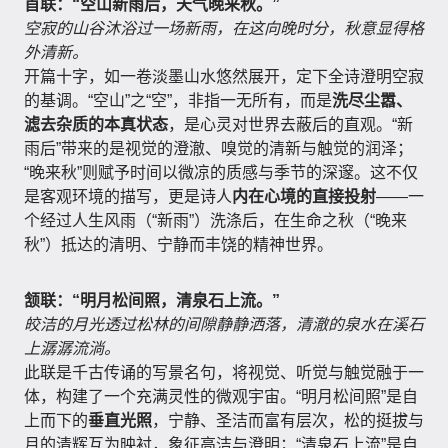
首联：“空山新雨后，天气晚来秋。”
空寂的山谷沐浴过一场新雨，在这向晚时分，秋意显得格
外清新。
开篇十字，如一卷淡墨山水悠然展开，定下全诗澄明空寂
的基调。“空山”之“空”，非指一无所有，而是
洗尽尘嚣、
滤去杂质的本真状态
，是心灵对世界去蔽后的直观。“新
雨后”带来的是视觉的澄澈、嗅觉的清新与触觉的润泽；
“晚来秋”则赋予时间以微凉的质感与季节的深邃。这不仅
是客观环境的描写，更是诗人
内在心境的直接投射
——一
个经过人生风雨（“新雨”）洗涤后，在生命之秋（“晚来
秋”）抵达的清明、宁静而丰饶的精神世界。
颔联：“明月松间照，清泉石上流。”
皎洁的月光透过松林的间隙静静洒落，清澈的泉水在溪石
上潺潺流淌。
此联是千古传诵的写景名句，将视觉、听觉与触觉融于一
体，构建了一个充满灵性的微观宇宙。“明月松间照”是自
上而下的
垂直光照
，宁静、圣洁而富有层次，松的挺拔与
月的清辉互为映衬，象征高洁与澄明；“清泉石上流”是自