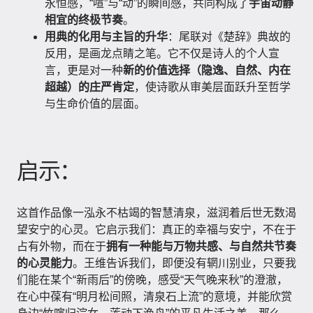
永恒感，“喧”与“动”的瞬间感，共同构成了
宇宙动静
相宜的终极节奏
。
用典的化用与主旨的升华
：尾联对《楚辞》典故的
反用，是画龙点睛之笔。它不仅是诗人的个人宣
言，更是对一种
新的价值选择（隐逸、自然、内在
超越）的庄严肯定
，使诗歌从审美层面跃升至哲学
与生命价值的层面。
启示：
这首作品像一泓永不枯竭的智慧清泉，滋润着后世无数渴
望安宁的心灵。它启示我们：真正的幸福与安宁，不在于
占有外物，而在于
拥有一种能与万物共感、与自然共节奏
的心灵能力
。王维告诉我们，即便没有辋川别业，只要我
们能在某个“新雨后”的傍晚，感受“天气晚来秋”的澄澈，
在心中葆有“明月松间照，清泉石上流”的意境，并能欣赏