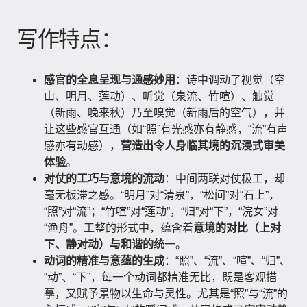
写作特点：
感官的全息呈现与通感妙用
：诗中调动了视觉（空
山、明月、莲动）、听觉（泉流、竹喧）、触觉
（新雨、晚来秋）乃至嗅觉（新雨后的空气），并
让这些感官互通（如“照”有光感亦有静感，“流”有声
感亦有动感），
营造出令人身临其境的沉浸式审美
体验
。
对仗的工巧与意境的流动
：中间两联对仗极工，却
毫无板滞之感。“明月”对“清泉”，“松间”对“石上”，
“照”对“流”；“竹喧”对“莲动”，“归”对“下”，“浣女”对
“渔舟”。工整的形式中，蕴含着
意境的对比（上对
下、静对动）与和谐的统一
。
动词的精准与意蕴的生成
：“照”、“流”、“喧”、“归”、
“动”、“下”，每一个动词都精准无比，既是客观描
摹，又赋予景物以生命与灵性。尤其是“照”与“流”的