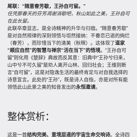
尾联：“随意春芳歇，王孙自可留。”
任凭那春天的芬芳凋谢消歇吧，秋山如此之美，王孙自可
在此长留。
此联卒章显志，是全诗精神的升华与归宿。“随意春芳歇”
是对自然规律的深刻领悟与坦然接纳：不眷恋已逝的绚烂
（春芳），而珍惜当下的清美（秋暝）。这体现了
道家
“顺应自然”的智慧与禅宗“活在当下”的悟境
。“王孙自可
留”则化用《楚辞》典故而反其意：旧典中“王孙兮归来，
山中兮不可久留”是劝人离开山林、回归社会；王维则断
言“自可留”，这是对隐逸生活的最终肯定与对自我选择的
诗意宣言。此处的“王孙”，既是诗人自指，亦是对所有能
领悟此山此景之美的知音发出的
永恒邀请
。
整体赏析：
这是一首
结构完美、意境层递的宇宙生命交响诗
。全诗四