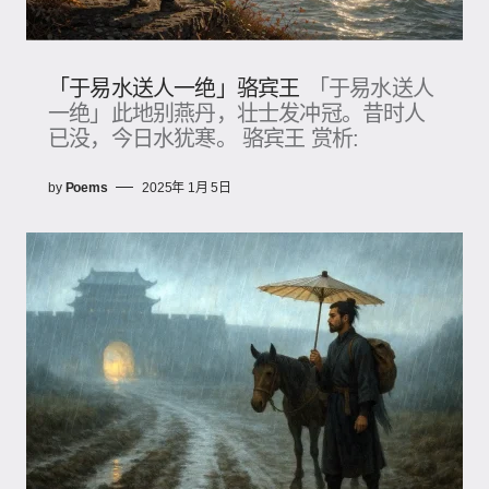
「于易水送人一绝」骆宾王
「于易水送人
一绝」此地别燕丹，壮士发冲冠​。昔时人
已没​，今日水犹寒。 骆宾王 赏析:
by
Poems
2025年 1月 5日