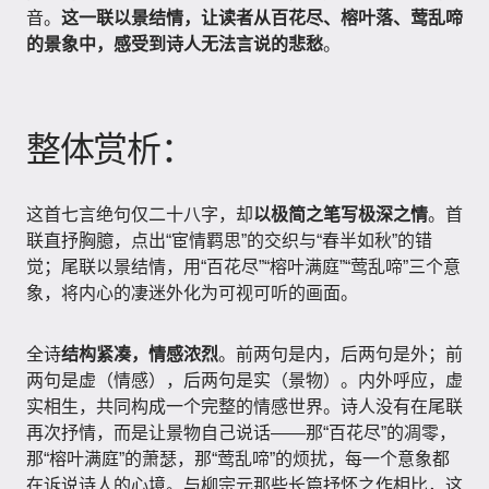
音。
这一联以景结情，让读者从百花尽、榕叶落、莺乱啼
的景象中，感受到诗人无法言说的悲愁
。
整体赏析：
这首七言绝句仅二十八字，却
以极简之笔写极深之情
。首
联直抒胸臆，点出“宦情羁思”的交织与“春半如秋”的错
觉；尾联以景结情，用“百花尽”“榕叶满庭”“莺乱啼”三个意
象，将内心的凄迷外化为可视可听的画面。
全诗
结构紧凑，情感浓烈
。前两句是内，后两句是外；前
两句是虚（情感），后两句是实（景物）。内外呼应，虚
实相生，共同构成一个完整的情感世界。诗人没有在尾联
再次抒情，而是让景物自己说话——那“百花尽”的凋零，
那“榕叶满庭”的萧瑟，那“莺乱啼”的烦扰，每一个意象都
在诉说诗人的心境。与柳宗元那些长篇抒怀之作相比，这