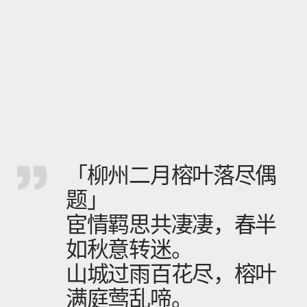
「柳州二月榕叶落尽偶
题」
宦情羁思共凄凄，春半
如秋意转迷。
山城过雨百花尽，榕叶
满庭莺乱啼。