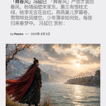
「舞春风」冯延巳
「舞春风」严妆才罢怨
春风，粉墙画壁宋家东。蕙兰有恨枝尤
绿，桃李无言花自红。燕燕巢儿罗幕卷，
莺莺啼处凤楼空。少年薄幸知何处，每夜
归来春梦中。 冯延巳 赏析：
by
Poems
2025年 8月 5日