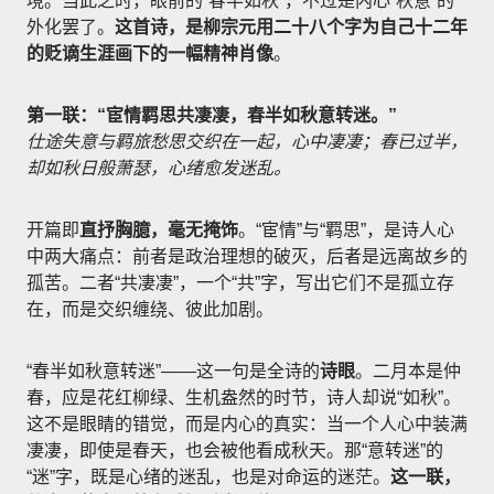
境。当此之时，眼前的“春半如秋”，不过是内心“秋意”的
外化罢了。
这首诗，是柳宗元用二十八个字为自己十二年
的贬谪生涯画下的一幅精神肖像
。
第一联：“宦情羁思共凄凄，春半如秋意转迷。”
仕途失意与羁旅愁思交织在一起，心中凄凄；春已过半，
却如秋日般萧瑟，心绪愈发迷乱。
开篇即
直抒胸臆，毫无掩饰
。“宦情”与“羁思”，是诗人心
中两大痛点：前者是政治理想的破灭，后者是远离故乡的
孤苦。二者“共凄凄”，一个“共”字，写出它们不是孤立存
在，而是交织缠绕、彼此加剧。
“春半如秋意转迷”——这一句是全诗的
诗眼
。二月本是仲
春，应是花红柳绿、生机盎然的时节，诗人却说“如秋”。
这不是眼睛的错觉，而是内心的真实：当一个人心中装满
凄凄，即使是春天，也会被他看成秋天。那“意转迷”的
“迷”字，既是心绪的迷乱，也是对命运的迷茫。
这一联，