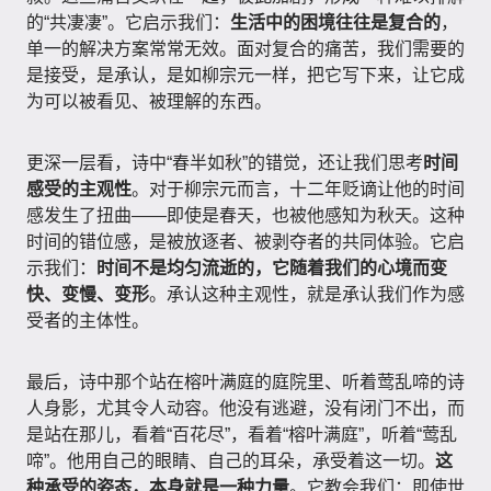
的“共凄凄”。它启示我们：
生活中的困境往往是复合的
，
单一的解决方案常常无效。面对复合的痛苦，我们需要的
是接受，是承认，是如柳宗元一样，把它写下来，让它成
为可以被看见、被理解的东西。
更深一层看，诗中“春半如秋”的错觉，还让我们思考
时间
感受的主观性
。对于柳宗元而言，十二年贬谪让他的时间
感发生了扭曲——即使是春天，也被他感知为秋天。这种
时间的错位感，是被放逐者、被剥夺者的共同体验。它启
示我们：
时间不是均匀流逝的，它随着我们的心境而变
快、变慢、变形
。承认这种主观性，就是承认我们作为感
受者的主体性。
最后，诗中那个站在榕叶满庭的庭院里、听着莺乱啼的诗
人身影，尤其令人动容。他没有逃避，没有闭门不出，而
是站在那儿，看着“百花尽”，看着“榕叶满庭”，听着“莺乱
啼”。他用自己的眼睛、自己的耳朵，承受着这一切。
这
种承受的姿态，本身就是一种力量
。它教会我们：即使世