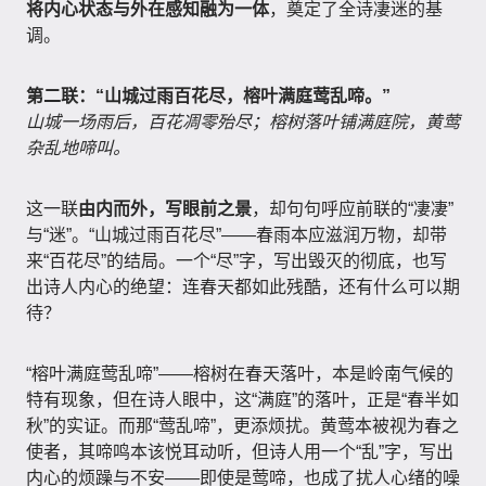
将内心状态与外在感知融为一体
，奠定了全诗凄迷的基
调。
第二联：“山城过雨百花尽，榕叶满庭莺乱啼。”
山城一场雨后，百花凋零殆尽；榕树落叶铺满庭院，黄莺
杂乱地啼叫。
这一联
由内而外，写眼前之景
，却句句呼应前联的“凄凄”
与“迷”。“山城过雨百花尽”——春雨本应滋润万物，却带
来“百花尽”的结局。一个“尽”字，写出毁灭的彻底，也写
出诗人内心的绝望：连春天都如此残酷，还有什么可以期
待？
“榕叶满庭莺乱啼”——榕树在春天落叶，本是岭南气候的
特有现象，但在诗人眼中，这“满庭”的落叶，正是“春半如
秋”的实证。而那“莺乱啼”，更添烦扰。黄莺本被视为春之
使者，其啼鸣本该悦耳动听，但诗人用一个“乱”字，写出
内心的烦躁与不安——即使是莺啼，也成了扰人心绪的噪