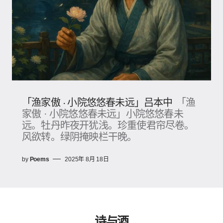
「渔家傲 · 小院悠悠春未远」吕本中
「渔
家傲 · 小院悠悠春未远」小院悠悠春未
远。牡丹昨夜开犹浅。珍重使君帘尽卷。
风欲转。绿阴掩映栏干晚。
by
Poems
2025年 8月 18日
诗与酒