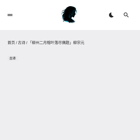
首页
/
古诗
/
「柳州二月榕叶落尽偶题」柳宗元
古诗