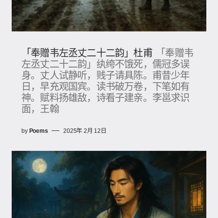
「奉赠韦左丞丈二十二韵」杜甫
「奉赠韦
左丞丈二十二韵」纨绔不饿死，儒冠多误
身。丈人试静听，贱子请具陈。甫昔少年
日，早充观国宾。读书破万卷，下笔如有
神。赋料扬雄敌，诗看子建亲。李邕求识
面，王翰
by
Poems
2025年 2月 12日