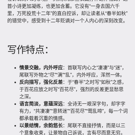
首小诗更加凝练，也更加含蓄。它没有“一身去国六千
里，万死投荒十二年”的直白控诉，却让读者从“春半如秋”
的错觉中，感受到十二年贬谪对一个人内心的深刻改变。
写作特点：
情景交融，内外呼应
：首联写内心之“凄凄”与“迷”，
尾联写外物之“尽”“满”“乱”，内外呼应，浑然一体。
反向描写，强化反差
：于“春半”之时写“如秋”之感，
于百花应放之时写“百花尽”，强烈的反差更显愁思
之深。
语言简淡，意蕴深远
：全诗无一艰深字句，却字字
有力，“共凄凄”“意转迷”“百花尽”“莺乱啼”，每一个词
都承载着沉重的情感。
以景结情，余韵悠长
：尾联不直接抒情，而是以三
个意象收束，让景物自己诉说，言有尽而意无穷。