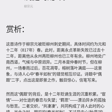
柳宗元
赏析：
这首诗作于柳宗元被贬柳州刺史期间，具体时间约为元和
十二年（817年）春。此时，距离永贞革新失败已过去十
二年，距离他从永州再贬柳州也已三年有余。柳州地处广
南西道，气候与中原迥异。二月本是仲春时节，但在柳
州，一场春雨过后，百花凋零，榕树落叶满庭——这景
象，与诗人心中“春半如秋”的错觉相互印证。诗题中“偶
题”二字，点出这是即景之作，触目惊心，信笔写来。
然而这“偶题”的背后，是十二年贬谪生涯的沉重积累。“宦
情”——对仕途的眷恋与失望；“羁思”——漂泊异乡的孤独
与愁苦。二者交织，“共凄凄”，共同构成了诗人此时的心