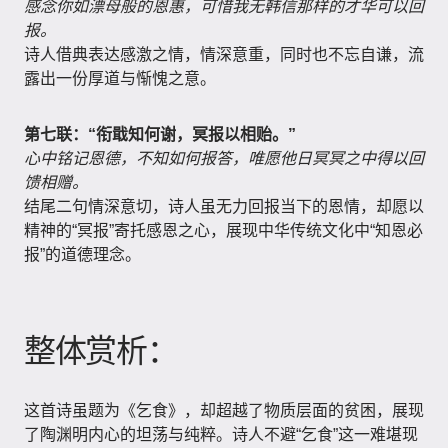
感念你如漂母般的恩惠，可惜我无韩信那样的才华可以回
报。
诗人借典表达感激之情，情深意重，同时也不忘自谦，流
露出一份厚道与惭愧之意。
第七联：“衔戢知何谢，冥报以相贻。”
心中铭记恩德，不知如何报答，唯愿他日冥冥之中得以回
馈相赠。
结尾二句情深意切，诗人虽无力回报当下的恩情，却愿以
精神的“冥报”寄托感恩之心，展现中华传统文化中“知恩必
报”的道德理念。
整体赏析：
这首诗虽题为《乞食》，却超越了物质层面的贫困，展现
了陶渊明内心的坦荡与纯粹。诗人不避“乞食”这一难堪现