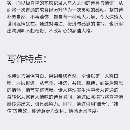
实，而以极真挚的笔触记录人与人之间的善意与情谊，从
而将一次普通的求食经历升华为一次灵魂的感动。整首诗
朴素自然，不事雕饰，却自有一种动人力量，令人深感人
世间温情犹在。通过对漂泊、接济与感恩的描写，也折射
出陶渊明不趋权贵、不改初心的高洁人格。
写作特点：
本诗语言通俗直白，用词亲切自然。全诗以第一人称口
吻，层层推进，从乞食、接济、共饮、赋诗，到最后感恩
的情怀，情节完整流畅。诗人将现实生活中极为普通的一
幕转化为富有人情味的诗意瞬间，通过细腻描写将真挚情
感传递出来，极具感染力。同时，通过引用“漂母”、“韩
信”等典故，使诗意更为深远，情感更具厚度。