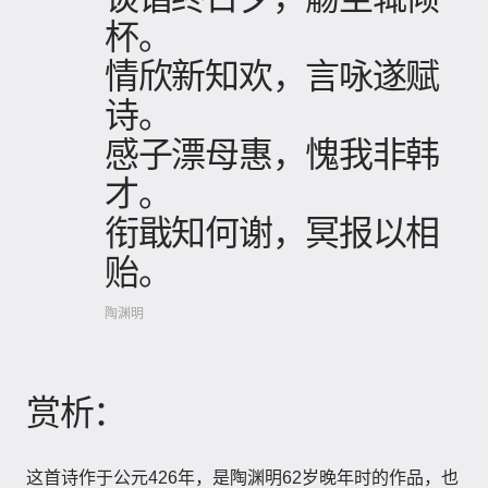
杯。
情欣新知欢，言咏遂赋
诗。
感子漂母惠，愧我非韩
才。
衔戢知何谢，冥报以相
贻。
陶渊明
赏析：
这首诗作于公元426年，是陶渊明62岁晚年时的作品，也