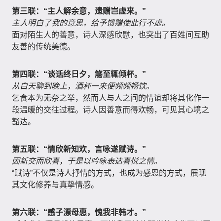
第三联：“主人解余意，遗赠岂虚来。”
主人明白了我的意思，给予馈赠使此行不虚。
面对陌生人的善意，诗人深感欣慰，也突出了百姓间互助
友善的传统美德。
第四联：“谈话终日夕，觞至辄倾杯。”
从白天聊到晚上，酒杯一来便频频畅饮。
乞食本为无奈之举，然而人与人之间的情谊却将其化作一
段温暖的交往过程。诗人因善意而得欢畅，可见其心境之
豁达。
第五联：“情欣新知欢，言咏遂赋诗。”
因新交而欣喜，于是以吟咏表达喜悦之情。
“赋诗”不仅是诗人抒情的方式，也成为感恩的方式，展现
其文化修养与真挚情感。
第六联：“感子漂母惠，愧我非韩才。”