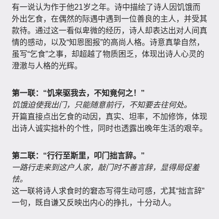
有一说认为作于他21岁之年。诗中描绘了诗人因饥饿而
外出乞食，在偶然的际遇中遇到一位善良的主人，并受其
款待。通过这一看似卑微的经历，诗人却表达出对人间真
情的感动，以及“知恩图报”的高尚人格。诗意真挚自然，
虽写“乞食”之事，却超越了物质困乏，体现出诗人心灵的
澄澈与人格的光辉。
第一联：“饥来驱我去，不知竟何之！”
饥饿迫使我出门，只能随意前行，不知要去往何处。
开篇直接点出乞食的动因，真实、坦率，不加修饰，体现
出诗人诚实拙朴的个性，同时也透露出晚年生活的艰辛。
第二联：“行行至斯里，叩门拙言辞。”
一路行走来到这户人家，敲门时不善言辞，显得局促羞
怯。
这一联将诗人求食时的窘态写得生动可感，尤其“拙言辞”
一句，既自谦又反映出内心的挣扎，十分动人。