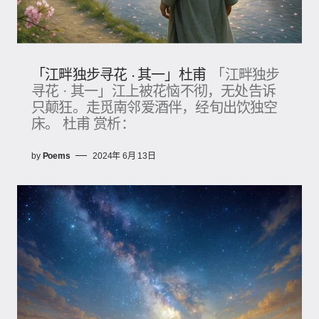
「江畔独步寻花 · 其一」杜甫
「江畔独步
寻花 · 其一」江上被花恼不彻，无处告诉
只颠狂。走觅南邻爱酒伴，经旬出饮独空
床。 杜甫 赏析：
by
Poems
2024年 6月 13日