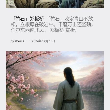
「竹石」郑板桥
「竹石」咬定青山不放
松，立根原在破岩中。千磨万击还坚劲，
任尔东西南北风。 郑板桥 赏析：
by
Poems
2024年 12月 18日