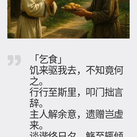
「乞食」
饥来驱我去，不知竟何
之。
行行至斯里，叩门拙言
辞。
主人解余意，遗赠岂虚
来。
谈谐终日夕，觞至辄倾