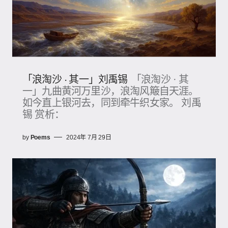
「浪淘沙 · 其一」刘禹锡
「浪淘沙 · 其
一」九曲黄河万里沙，浪淘风簸自天涯。
如今直上银河去，同到牵牛织女家。 刘禹
锡 赏析：
by
Poems
2024年 7月 29日