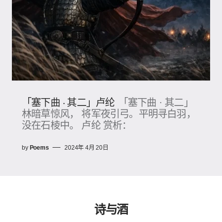
「塞下曲 · 其二」卢纶
「塞下曲 · 其二」
林暗草惊风， 将军夜引弓。平明寻白羽，
没在石棱中。 卢纶 赏析：
by
Poems
2024年 4月 20日
诗与酒