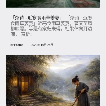
「杂诗 · 近寒食雨草萋萋」
「杂诗 · 近寒
食雨草萋萋」近寒食雨草萋萋，著麦苗风
柳映隄。等是有家归未得，杜鹃休向耳边
啼。 赏析：
by
Poems
2022年 10月 24日