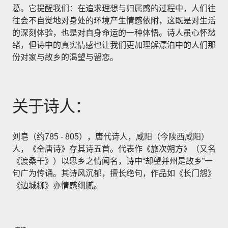
葛。它提醒我们：在追求理想与归属感的过程中，人们往
往会不自觉地对身处的环境产生情感依附，这既是对生活
的深刻体验，也是对自身命运的一种体悟。诗人虽心怀愁
绪，但诗中的真实情感也让我们更加理解漂泊中的人们那
份对家与故乡的渴望与留恋。
关于诗人：
刘皂（约785 - 805），唐代诗人，咸阳（今陕西咸阳）
人，《全唐诗》存其诗五首。代表作《旅次朔方》（又名
《渡桑干》）以思乡之情闻名，诗中“却望并州是故乡”一
句广为传诵。其诗风沉郁，擅长绝句，作品如《长门怨》
《边城柳》亦情感细腻。