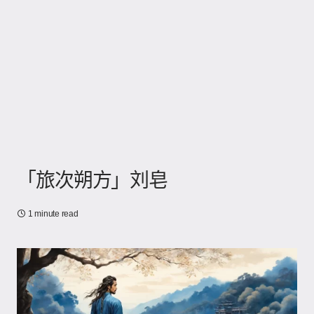
「旅次朔方」刘皂
1 minute read