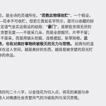
论，是全诗的灵魂所在。
“若教此物堪收贮”
，一个假设，
喻——花本不可收贮，但若它真如名字所示，是可以收藏的财
肯定语气坐实这假设的结局：
“豪门”
，是那些贪得无厌的
写其贪婪无度——不是采几朵，而是全部掘尽、片甲不留；
，不是采，而是用镐头挖掘，连根拔起，斩草除根。
这
痛绝，也有对美好事物终被毁灭的无力与悲愤。
前两句的温
来在这人世间，越是美好的东西，越容易被贪婪的目光盯
夺的命运。
诗四句二十八字，以金钱花为切入点，将花的美丽与命
诗人对晚唐社会贪婪风气的冷峻批判与深沉悲慨。