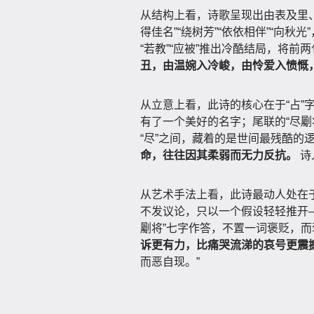
从结构上看，诗歌呈现出由表及里
得佳名”“绕树芳”“依依相伴”“向
“若教”“应被”推出冷酷结局，将
丑，由温婉入冷峻，由怜爱入愤慨
从立意上看，此诗的核心在于“占”字
有了一个美好的名字；尾联的“尽劚
“尽”之间，藏着的是世间最残酷的
命，往往因其柔弱而无力反抗。
诗
从艺术手法上看，此诗最动人处在于
不发议论，只以一个假设轻轻推开
劚将”七字作答，不置一词褒贬，
诉更有力，比痛哭流涕的哀号更震
而恶自现。”