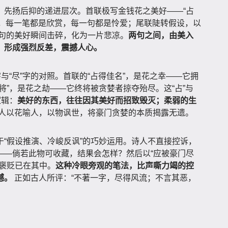
、先扬后抑的递进层次。首联极写金钱花之美好——“占
秋光”，每一笔都是欣赏，每一句都是怜爱；尾联陡转假设，以
前两句的美好瞬间击碎，化为一片悲凉。
两句之间，由美入
，形成强烈反差，震撼人心。
与“尽”字的对照。首联的“占得佳名”，是花之幸——它拥
将”，是花之劫——它终将被贪婪者掠夺殆尽。这“占”与
逻辑：
美好的东西，往往因其美好而招致毁灭；柔弱的生
人以花喻人，以物讽世，将豪门贪婪的本质揭露无遗。
“假设推演、冷峻反讽”的巧妙运用。诗人不直接控诉，
——倘若此物可收藏，结果会怎样？然后以“应被豪门尽
而褒贬已在其中。
这种冷眼旁观的笔法，比声嘶力竭的控
撼。
正如古人所评：“不著一字，尽得风流；不言其恶，