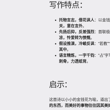
写作特点：
托物言志，借花讽人
：以金钱
关，意在言外
。
先扬后抑，反差强烈
：首联极
凉，怜爱转为愤慨
。
假设推演，冷峻反讽
：“若教
其中
。
语言精炼，一字千钧
：“占”
刺骨，力透纸背
。
启示：
这首诗以小小的金钱花为喻，道出
的东西，而美好的事物往往因其美