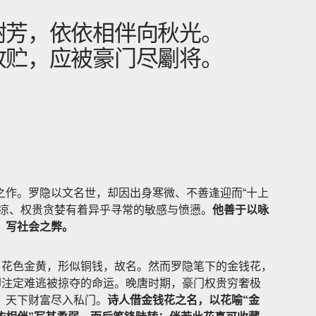
树芳，依依相伴向秋光。
贮，应被豪门尽劚将​。
之作。罗隐以文名世，却因出身寒微、不善逢迎而“十上
炎凉、权贵贪婪有着异乎寻常的敏感与愤懑。
他善于以咏
，写社会之弊。
，花色金黄，形似铜钱，故名。然而罗隐笔下的金钱花，
却注定难逃被掠夺的命运。晚唐时期，豪门权贵穷奢极
，天下财富尽入私门。
诗人借金钱花之名，以花喻“金