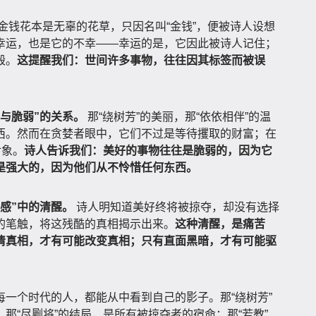
金钱花本是无辜的花草，只因名叫“金钱”，便被诗人设想
幸运，也是它的不幸——幸运的是，它因此被诗人记住；
毁。
这提醒我们：世间许多事物，往往因其标签而被误
与脆弱”的关系。
那“绕树芳”的美丽，那“依依相伴”的温
西。然而在贪婪者眼中，它们不过是等待攫取的财富；在
对象。
诗人告诉我们：美好的事物往往是脆弱的，因为它
是强大的，因为他们从不怜惜任何东西。
感”中的清醒。
诗人明知道美好终将被掠夺，却没有选择
的笔触，将这残酷的真相揭示出来。
这种清醒，是痛苦
清真相，才有可能改变真相；只有直面黑暗，才有可能驱
一个时代的人，都能从中看到自己的影子。那“绕树芳”
那“尽劚将”的结局，是所有被掠夺者的宿命；那“若教”