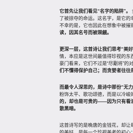
它首先让我们看见“名字的陷阱”。
了被掠夺的命运。这名字，是它的
不幸的是，它也因此在想象中被摧
读，因其名号而被觊觎。
更深一层，这首诗让我们思考“美好
情，本应是这世间最值得珍视的东
豪门看来，它们不过是“尽劚将”的
们不懂得保护自己；而贪婪者往往
而最令人深思的，是诗中那份“无力
粉饰太平、歌功颂德，而是以冷峻
的，却也是可贵的——因为只有看
散黑暗。
这首诗写的是晚唐的金钱花，却让每
的美好，是每一个珍视美者的初心；