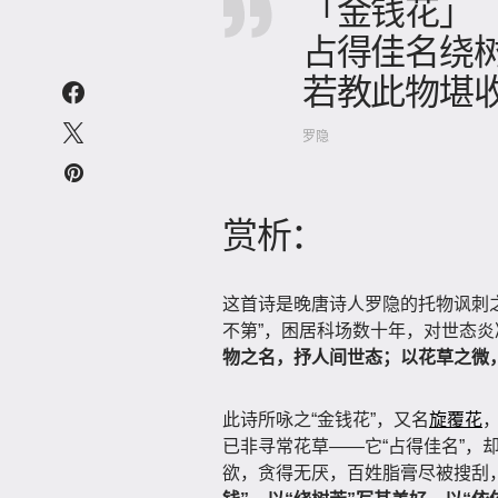
「金钱花」
占得佳名绕
若教此物堪收
罗隐
赏析：
这首诗是晚唐诗人罗隐的托物讽刺
不第”，困居科场数十年，对世态
物之名，抒人间世态；以花草之微
此诗所咏之“金钱花”，又名
旋覆花
已非寻常花草——它“占得佳名”，
欲，贪得无厌，百姓脂膏尽被搜刮