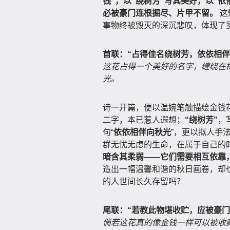
钱”，以“绕树芳”写其美好，以“
必被豪门连根掘尽、片甲不留。
这
事物终被毁灭的深沉悲叹，体现了
首联：“占得佳名绕树芳，依依相伴
这花占得一个美好的名字，缠绕在
光。
诗一开篇，便以温婉笔触描绘金钱
二字，本已惹人遐想；
“绕树芳”
，
句“
依依相伴向秋光
”，更以拟人手
群无忧无虑的生命，在属于自己的
暗含其柔弱——它们需要相互依靠
造出一幅温馨和谐的秋日画卷，却
的人世间长久存留吗？
尾联：“若教此物堪收贮，应被豪门
倘若这花真的像金钱一样可以被收