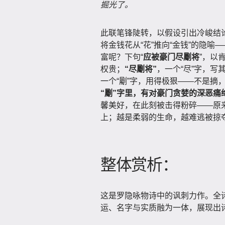
掘光了。
此联笔锋陡转，以假设引出冷峻结
将金钱花从“花”推向“金钱”的隐
富呢？下句“
应被豪门尽劚将
”，以
权贵；
“尽劚将”
，一个“尽”字，
一个“劚”字，用得极狠——不是摘
“劚”字里，有对豪门贪婪的深恶
馨美好，在此刻被击得粉碎——原
上；越是柔弱的生命，越难逃被掠
整体赏析：
这是罗隐咏物诗中的讽刺力作。全
运、名字与实质融为一体，展现出