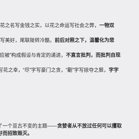
花之名写金钱之实，以花之命运写社会之弊，
一物双
写美好，尾联陡转冷酷，
前后对照之下，温馨化为悲
”“应被”构成假设与肯定的递进，
不直言批判，而批判自现
字写花之幸，“尽”字写豪门之贪，“劚”字写掠夺之狠，
字字
了一个亘古不变的主题——
贪婪者从不放过任何可以攫取
好而招致毁灭。