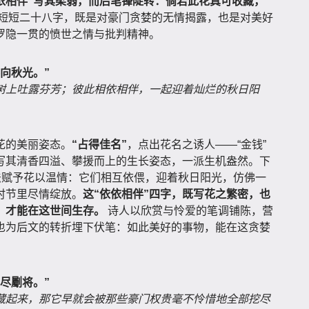
依依相伴”写其柔弱，而后笔锋陡转：倘若此花真可收藏，
短短二十八字，既是对豪门贪婪的无情揭露，也是对美好
罗隐一贯的愤世之情与批判精神。
向秋光。”
树上吐露芬芳；彼此相依相伴，一起迎着灿烂的秋日阳
花的美丽姿态。
“占得佳名”
，点出花名之诱人——“金钱”
写其清香四溢、攀援而上的生长姿态，一派生机盎然。下
法赋予花以温情：它们相互依偎，迎着秋日阳光，仿佛一
时节里尽情绽放。
这“依依相伴”四字，既写花之繁密，也
，才能在这世间生存。
诗人以欣赏与怜爱的笔调铺陈，营
也为后文的转折埋下伏笔：如此美好的事物，能在这贪婪
尽劚将。”
藏起来，那它早就会被那些豪门权贵毫不怜惜地全部挖尽