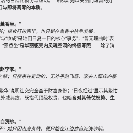
生活的宫廷化模仿与虚幻。“飞花璅”则以美丽而短暂的灯
幻与即将凋零的本质
。
薰香坐。”
兴；梳妆打扮完毕，也只是在熏香中枯坐发呆。
与“妆成”是她们日复一日的核心“事务”；“曾无理曲时”表
“薰香坐”是
华丽躯壳内灵魂空洞的终极写照
——除了消
赵李家。”
之辈；日夜来往走动的，无外乎赵飞燕、李夫人那样的豪
繁华”说明社交完全基于财富身份；“日夜经过”显示其繁忙
代外戚典故，既指代顶级权贵，也暗含
对其倚仗权势、生
自浣纱。”
子？她只因出身贫贱，便只能在江边独自浣洗纱絮。