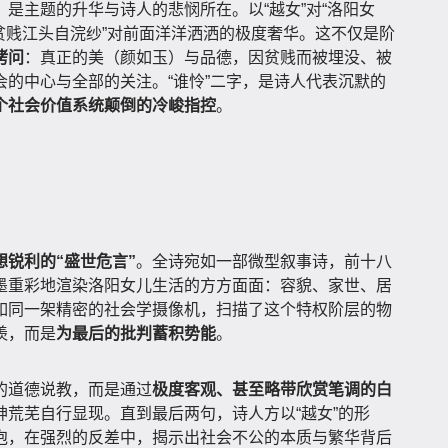
是主题的升华与诗人的悲悯所在。以“越女”对“洛阳女
以“贫贱江头自浣纱”对前面洋洋洒洒的极度奢华。这不仅是阶
拷问
：真正的美（颜如玉）与品德，因贫贱而被埋没、被
的中心与全部的关注。“谁怜”二字，是诗人代表沉默的
个社会价值系统颠倒的冷峻指控
。
锐利的“盛世危言”
。全诗宛如一部微型叙事诗，前十八
墨重彩地渲染洛阳女儿生活的方方面面：容貌、家世、居
如同一架精密的社会学摄像机，扫描了这个特权阶层的物
羡，而是
为最后的批判蓄积势能
。
的道德说教，而是通过
极度客观、甚至略带欣赏笔调的白
荒芜自行显现。直到最后两句，诗人方以“越女”的形
泡，在强烈的反差中，揭示出社会不公的本质与繁华背后