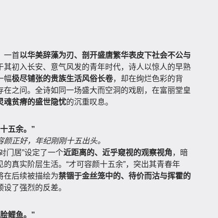
，一首
以华美辞藻为刃、剖开盛唐繁华表皮下社会不公与
于其初入长安、意气风发的青年时代，诗人以惊人的早熟
一幅
极尽铺张的贵族生活风俗长卷
，却在绚烂色彩的背
存在之问。全诗如同一场盛大而空洞的戏剧，在富丽堂皇
灵魂贫瘠的盛世隐忧
的沉重叹息。
十五余。”
容颜正好，年纪刚刚十五出头。
对门居”设定了一个
近距离的、近乎窥视的观察视角
，暗
的真实阶层生活。“才可容颜十五余”，突出其青春年
将在后续被描绘为
禁锢于金丝笼中的、待价而沽与挥霍的
预设了强烈的反差。
脍鲤鱼。”