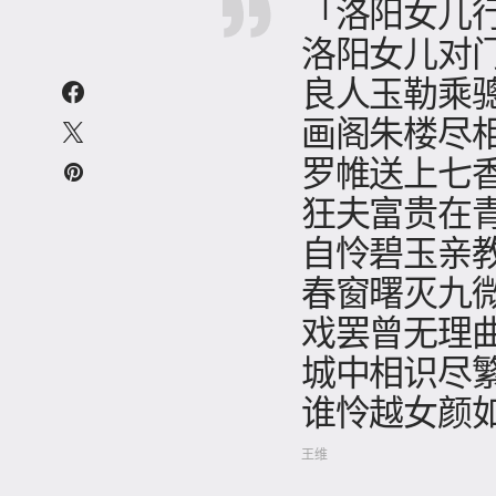
「洛阳女儿
洛阳女儿对
良人玉勒乘
画阁朱楼尽
罗帷送上七
狂夫富贵在
自怜碧玉亲
春窗曙灭九
戏罢曾无理
城中相识尽
谁怜越女颜
王维