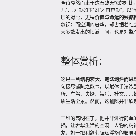
全诗戛然而止于这石破天惊的对比，
儿”，以“颜如玉”对“才可容颜”，
层的对比，更是
价值与命运的残酷
忽视；而空洞的奢华，却占据着社会
大多数发出的愤懑一问，也是对
整
整体赏析：
这是一首
结构宏大、笔法绚烂而思想
句极尽铺陈之能事，以赋体手法浓
所、车驾、夫婿、娱乐、社交……
质生活全景。然而，这铺陈并非欣
王维的高明在于，他并非进行简单
描
，让奢华生活的空洞、人物的精神
象，如一把利剑刺破这浮华的肥皂