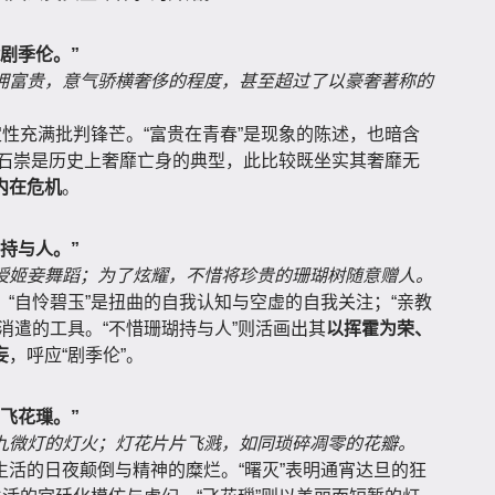
剧季伦。”
拥富贵，意气骄横奢侈的程度，甚至超过了以豪奢著称的
定性充满批判锋芒。“富贵在青春”是现象的陈述，也暗含
典，石崇是历史上奢靡亡身的典型，此比较既坐实其奢靡无
内在危机
。
持与人。”
授姬妾舞蹈；为了炫耀，不惜将珍贵的珊瑚树随意赠人。
“自怜碧玉”是扭曲的自我认知与空虚的自我关注；“亲教
消遣的工具。“不惜珊瑚持与人”则活画出其
以挥霍为荣、
妄
，呼应“剧季伦”。
飞花璅。”
九微灯的灯火；灯花片片飞溅，如同琐碎凋零的花瓣。
活的日夜颠倒与精神的糜烂。“曙灭”表明通宵达旦的狂