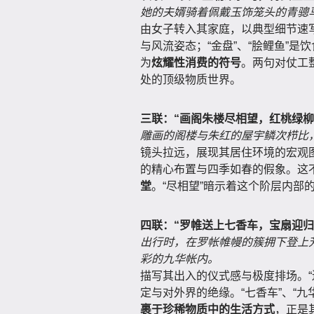
她的夫婿骑着佩戴玉饰笼头的青骢
由女子转入其家庭，以典型细节速写
与风流姿态；“金盘”、“脍鲤鱼”是
为
炫耀性消费的符号
。两句对仗工整
处的顶级物质世界。
三联：“画阁朱楼尽相望，红桃绿柳
雕画的阁楼与朱红的屋宇鳞次栉比
镜头拉远，展现其居住环境的宏观图
的精心布置与四季如春的假象。这
堂
。“尽相望”暗示着这个阶层内部
四联：“罗帷送上七香车，宝扇迎归
出行时，在罗帐帷幔的簇拥下登上
彩的九华帐内。
描写其出入的仪式感与极度排场。“
定与对外界的绝缘。“七香车”、“
裹于珍稀物质中的生活方式
，正是