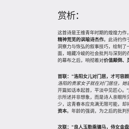
赏析：
这首诗是王维青年时期的煌煌力作
精神荒芜的讽喻诗杰作
。此诗约作
洞察力与恢弘的叙事技巧，绘制了
面，暗藏冷峻的社会批判与深刻的
的幕布之后，响彻着对
价值颠倒、
首联：“洛阳女儿对门居，才可容颜
洛阳的贵家女子就在对门居住，她
开篇如话本起首，平淡中见匠心。“
示所述并非想象，而是诗人亲眼所见
少，这青春本应充满无限可能，却
资本
。年龄的强调，为之后的批判
次联：“良人玉勒乘骢马，侍女金盘