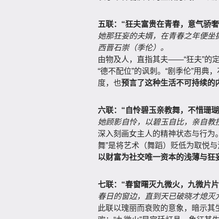
五联：“狂夫富贵在青春，意气骄奢
她那狂妄的夫婿，在青春之年便坐
西晋石崇（季伦）。
由物及人，直指其夫——“狂夫”的
“德不配位”的讽刺。“剧季伦”用
度，也
预言了这种生活不可持续的
六联：“自怜碧玉亲教舞，不惜珊瑚
她顾影自怜，以碧玉自比，亲自教
深入刻画女主人的精神状态与行为。
舞”是将艺术（舞蹈）贬低为取悦与
以财富为社交唯一资本的浅薄与狂
七联：“春窗曙灭九微火，九微片片
春日的窗边，直到天已破晓才熄灭
此联以瑰丽而衰败的意象，暗示其生