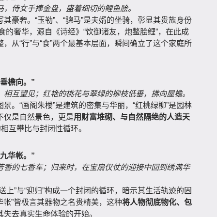
马，侍女手捧金盘，盛着细切的鲤鱼脍。
其豪奢。“玉勒”、“骢马”是夫婿的坐骑，彰显其贵族身份
饮食的奢华，源自《诗经》“饮御诸友，炮鳖脍鲤”，在此成
，从“行”与“食”两个最基本层面，瞬间确立了这个家庭所
垂檐向。”
，相互望见；红艳的桃花与翠绿的柳枝低垂，拂向屋檐。
景。“画阁朱楼”是建筑的密集与华丽，“红桃绿柳”是园林
不仅是自然景色，更是
用财富堆砌、与自然隔绝的人造天
的相互攀比与封闭性循环。
九华帐。”
芳香的七香车；归来时，在宝扇仪仗的迎接中回到绣满华
送上”与“迎归”构成一个封闭的循环，暗示其生活轨迹的固
九华帐”皆极言其器物之名贵精美，这种
将人物彻底物化、包
其失去真实生命体验的开始。