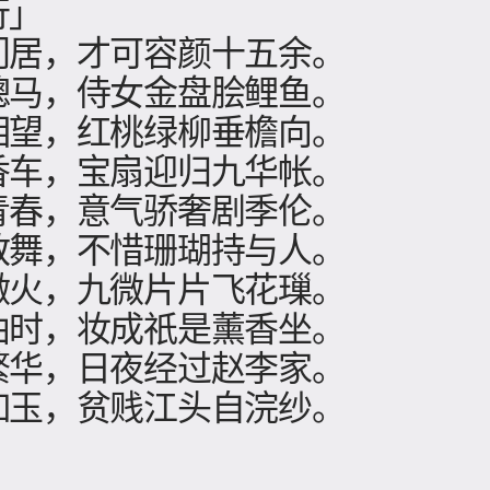
行」
门居，才可容颜十五余。
骢马，侍女金盘脍鲤鱼。
相望，红桃绿柳垂檐向。
香车，宝扇迎归九华帐。
青春，意气骄奢剧季伦。
教舞，不惜珊瑚持与人。
微火，九微片片飞花璅。
曲时，妆成祇是薰香坐。
繁华，日夜经过赵李家。
如玉，贫贱江头自浣纱。