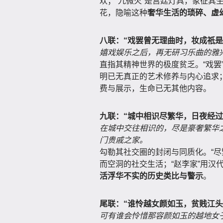
欢；“九微火”是宫廷灯具，象征其
花，隐喻这种
奢华生活的琐碎、虚
八联：“戏罢曾无理曲时，妆成祇是
嬉戏娱乐之后，再无研习乐曲的雅
直指其精神世界的极度贫乏。“戏罢”
明已无真正的艺术修养与内心追求；
费与展示，生命已无其他内容。
九联：“城中相识尽繁华，日夜经过
在城中交往相识的，尽是豪奢繁华
门贵戚之家。
勾勒其社交圈的封闭与同质化。“尽
而空洞的社交生活；“赵李家”用汉
活浮华不实的历史类比与警示
。
尾联：“谁怜越女颜如玉，贫贱江头
可有谁会怜惜那容颜如玉的越地女