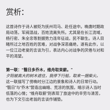
赏析：
这首诗作于诗人被贬为抚州司马、赴任途中。晚唐时期政
局动荡，军阀混战，百姓流离失所。尤其是在长江流域，
杨行密、朱全忠等割据势力连年征战，民不聊生。诗人目
睹所过之地百姓的苦难，对战争深恶痛绝，遂有此作，以
一位江边老叟的言谈为引，表达内心对战争的厌倦与对和
平的渴望。
第一联：“翳日多乔木，维舟取束薪。”
夕阳被高大的树木遮住，我停下行船，取来一捆柴火。
这一联描写了傍晚时分江边的景象和诗人的日常行动。
“翳日”与“乔木”营造出幽暗、荒凉的氛围，暗示诗人当时
低落的心情；“维舟取薪”则表现了旅途中的辛劳与清苦，
也为下文引出老翁的言谈作铺垫。