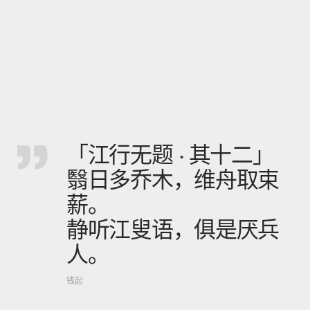
「江行无题 · 其十二」
翳日多乔木，维舟取束
薪。
静听江叟语，俱是厌兵
人。
钱起