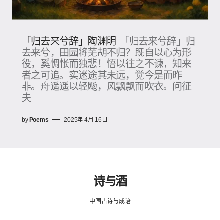
「归去来兮辞」陶渊明
「归去来兮辞」归
去来兮，田园将芜胡不归？既自以心为形
役，奚惆怅而独悲！悟以往之不谏，知来
者之可追。实迷途其未远，觉今是而昨
非。舟遥遥以轻飏，风飘飘而吹衣。问征
夫
by
Poems
2025年 4月 16日
诗与酒
中国古诗与成语