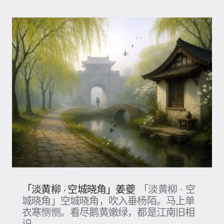
「淡黄柳 · 空城晓角」姜夔
「淡黄柳 · 空
城晓角」空城晓角，吹入垂杨陌。马上单
衣寒恻恻。看尽鹅黄嫩绿，都是江南旧相
识。