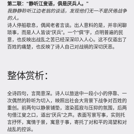
第二联：“静听江叟语，俱是厌兵人。”
我静静聆听江边老翁的谈话，发现他们无一不是厌倦战争
的人。
诗人停船歇息，偶闻老者言谈。出人意料的是，并非闲聊
琐事，而是人人皆谈“厌兵”。一个“俱”字，点明普遍的民
意，也反映出战乱之苦已经深深印入人心。这不仅道出了
百姓的痛楚，也反映了诗人自己对战祸的深切厌恶。
整体赏析：
全诗四句，言简意深。诗人以旅途中一段小小的停靠、一
次偶然的聆听为切入，映照出社会大背景下战争对百姓的
重创。前两句以静景铺垫，渲染孤寂与压抑的氛围，后两
句借江叟之口，道出“厌兵”之声。表面写景写事，实则托
言抒怀，寓情于景，寓意于事，寄托了对和平的渴望和对
战乱的控诉。