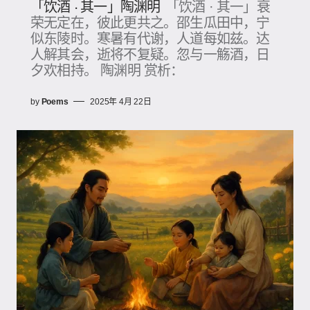
「饮酒 · 其一」陶渊明
「饮酒 · 其一」衰
荣无定在，彼此更共之。邵生瓜田中，宁
似东陵时。寒暑有代谢，人道每如兹。达
人解其会，逝将不复疑。忽与一觞酒，日
夕欢相持。 陶渊明 赏析：
by
Poems
2025年 4月 22日