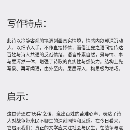
写作特点：
此诗以冷静客观的笔调刻画真实情境，情感内敛却深沉动
人。以细节入手，不作直接抒情，而借江叟之语间接传达
百姓与诗人共通的反战情绪。语言朴素自然，景与情、事
与意浑然一体，增强了诗歌的真实性与感染力。结构上先
写景、再写闻语，由外至内，层层深入，构思极为精巧。
启示：
这首诗通过“厌兵”之语，道出百姓的苦难心声，表达了诗
人对战争带来民不聊生的深刻同情和反感。在今日看来，
它启示我们：真正的文学应关注社会与民生，在战争与混