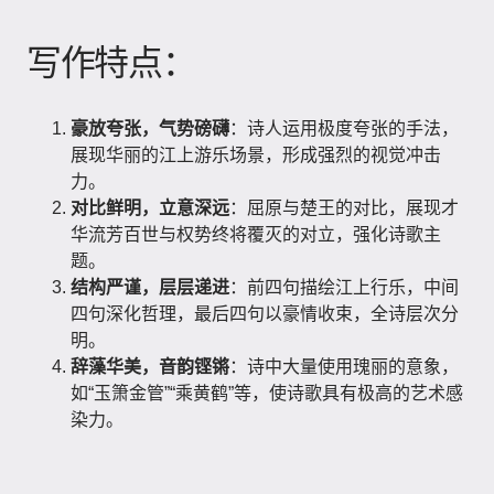
写作特点：
豪放夸张，气势磅礴
：诗人运用极度夸张的手法，
展现华丽的江上游乐场景，形成强烈的视觉冲击
力。
对比鲜明，立意深远
：屈原与楚王的对比，展现才
华流芳百世与权势终将覆灭的对立，强化诗歌主
题。
结构严谨，层层递进
：前四句描绘江上行乐，中间
四句深化哲理，最后四句以豪情收束，全诗层次分
明。
辞藻华美，音韵铿锵
：诗中大量使用瑰丽的意象，
如“玉箫金管”“乘黄鹤”等，使诗歌具有极高的艺术感
染力。