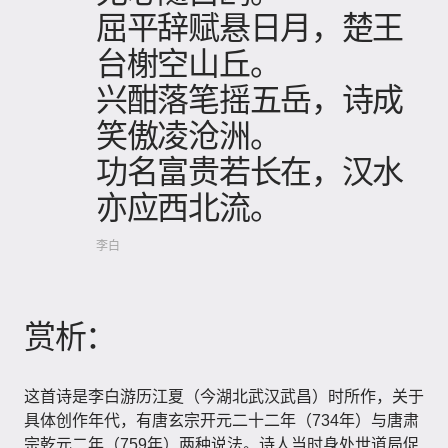
屈平辞赋悬日月，楚王
台榭空山丘。
兴酣落笔摇五岳，诗成
笑傲凌沧洲。
功名富贵若长在，汉水
亦应西北流。
李白
赏析：
这首诗是李白游历江夏（今湖北武汉武昌）时所作，关于
具体创作年代，有唐玄宗开元二十二年（734年）与唐肃
宗乾元二年（759年）两种说法。诗人当时身处世道局促