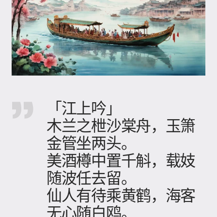
「江上吟」
木兰之枻沙棠舟，玉箫
金管坐两头。
美酒樽中置千斛，载妓
随波任去留。
仙人有待乘黄鹤，海客
无心随白鸥。