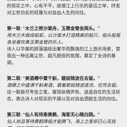
的现实之中，心有不平，故借江上行乐的豪迈之举，抒发
对尘世功名的轻蔑与对自由人生的向往。
第一联
:
“木兰之枻沙棠舟，玉箫金管坐两头。”
用木兰木做成船桨，以沙棠木打造精美的船只，船头船尾
各坐着吹奏玉箫金管的乐人。
诗人以华美的辞藻描绘出奢华而飘逸的江上游乐场景，营
造出一种远离尘世、超凡脱俗的氛围，奠定了全诗的基
调。
第二联
:
“美酒樽中置千斛，载妓随波任去留。”
酒樽之中盛满千斛美酒，载着歌妓随波逐流，任凭去留。
这一联极尽夸张之笔，展现纵情声色、逍遥自在的生活状
态，表达诗人对现实的不屑以及对自由洒脱生活的向往。
第三联
:
“仙人有待乘黄鹤，海客无心随白鸥。”
仙人尚且等待黄鹤降临才能腾飞，海上之客却已心无挂