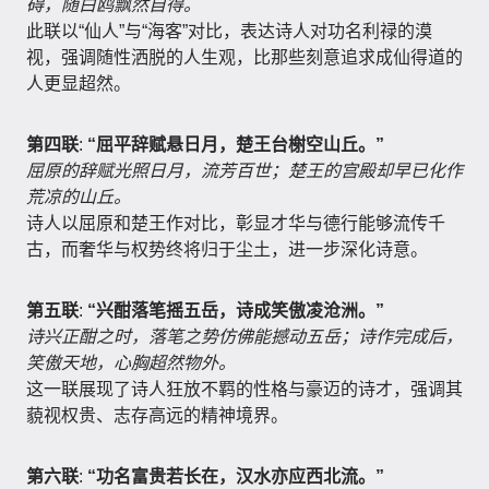
碍，随白鸥飘然自得。
此联以“仙人”与“海客”对比，表达诗人对功名利禄的漠
视，强调随性洒脱的人生观，比那些刻意追求成仙得道的
人更显超然。
第四联
:
“屈平辞赋悬日月，楚王台榭空山丘。”
屈原的辞赋光照日月，流芳百世；楚王的宫殿却早已化作
荒凉的山丘。
诗人以屈原和楚王作对比，彰显才华与德行能够流传千
古，而奢华与权势终将归于尘土，进一步深化诗意。
第五联
:
“兴酣落笔摇五岳，诗成笑傲凌沧洲。”
诗兴正酣之时，落笔之势仿佛能撼动五岳；诗作完成后，
笑傲天地，心胸超然物外。
这一联展现了诗人狂放不羁的性格与豪迈的诗才，强调其
藐视权贵、志存高远的精神境界。
第六联
:
“功名富贵若长在，汉水亦应西北流。”