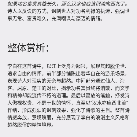
如果功名富贵真能长久，那么汉水也应该倒流向西北了。
诗人以反设的方式，讽刺世人对功名利禄的执迷，强调世
事无常、富贵难久，充满嘲讽与豪迈的情绪。
整体赏析：
李白在这首诗中，以江上泛舟为起兴，展现其超脱尘世、
追求自由的情怀。前半部分铺陈出奢华自在的游乐场景，
表现诗人对现实的无奈与超然。中间部分通过仙人、海
客、屈原、楚王的对比，揭示功名富贵终将消散，而文学
和精神却能流传不朽的道理。最后以豪放的笔触，抒发诗
人傲视权贵、不羁于世的情怀，直至以“汉水亦应西北流”
作结，形成强烈的讽刺效果，强化了诗歌的主旨。整首诗
情感奔放，意境瑰丽，充分展现了李白的浪漫主义风格和
超然脱俗的精神境界。