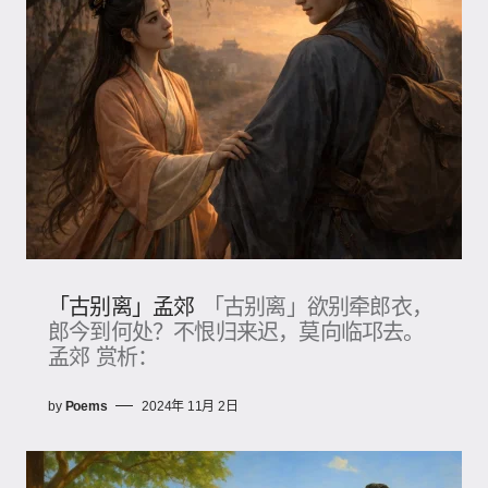
「古别离」孟郊
「古别离」欲别牵郎衣，
郎今到何处？不恨归来迟，莫向临邛去。
孟郊 赏析：
by
Poems
2024年 11月 2日