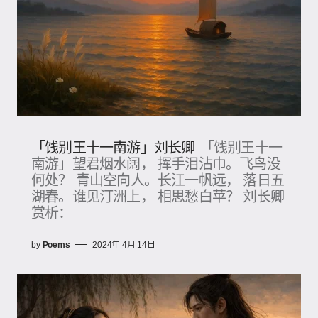
「饯别王十一南游」刘长卿
「饯别王十一
南游」望君烟水阔， 挥手泪沾巾。飞鸟没
何处？ 青山空向人。长江一帆远， 落日五
湖春。谁见汀洲上， 相思愁白苹？ 刘长卿
赏析：
by
Poems
2024年 4月 14日