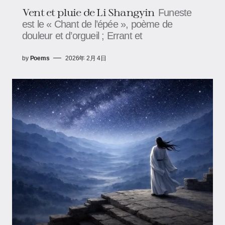
Vent et pluie de Li Shangyin
Funeste
est le « Chant de l’épée », poème de
douleur et d’orgueil ; Errant et
by
Poems
2026年 2月 4日