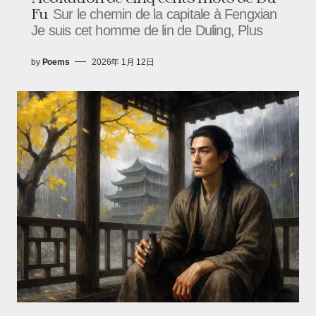
Fu
Sur le chemin de la capitale à Fengxian
Je suis cet homme de lin de Duling, Plus
by
Poems
2026年 1月 12日