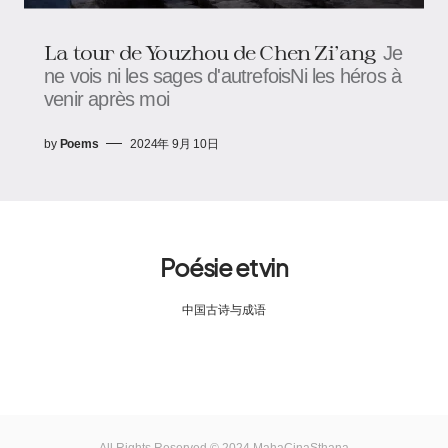
La tour de Youzhou de Chen Zi'ang
Je
ne vois ni les sages d'autrefoisNi les héros à
venir après moi
by
Poems
2024年 9月 10日
Poésie et vin
中国古诗与成语
All Rights Reserved © 2024 MahaCinaSthana