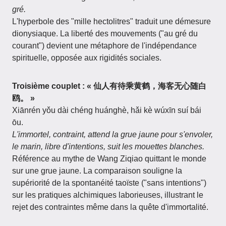
gré.
L'hyperbole des "mille hectolitres" traduit une démesure
dionysiaque. La liberté des mouvements ("au gré du
courant") devient une métaphore de l'indépendance
spirituelle, opposée aux rigidités sociales.
Troisième couplet : « 仙人有待乘黄鹤，海客无心随白
鸥。 »
Xiānrén yǒu dài chéng huánghè, hǎi kè wúxīn suí bái
ōu.
L'immortel, contraint, attend la grue jaune pour s'envoler,
le marin, libre d'intentions, suit les mouettes blanches.
Référence au mythe de Wang Ziqiao quittant le monde
sur une grue jaune. La comparaison souligne la
supériorité de la spontanéité taoïste ("sans intentions")
sur les pratiques alchimiques laborieuses, illustrant le
rejet des contraintes même dans la quête d'immortalité.