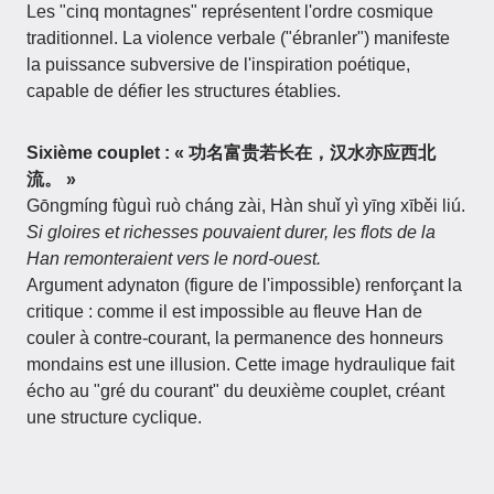
Les "cinq montagnes" représentent l'ordre cosmique
traditionnel. La violence verbale ("ébranler") manifeste
la puissance subversive de l'inspiration poétique,
capable de défier les structures établies.
Sixième couplet : « 功名富贵若长在，汉水亦应西北
流。 »
Gōngmíng fùguì ruò cháng zài, Hàn shuǐ yì yīng xīběi liú.
Si gloires et richesses pouvaient durer, les flots de la
Han remonteraient vers le nord-ouest.
Argument adynaton (figure de l'impossible) renforçant la
critique : comme il est impossible au fleuve Han de
couler à contre-courant, la permanence des honneurs
mondains est une illusion. Cette image hydraulique fait
écho au "gré du courant" du deuxième couplet, créant
une structure cyclique.