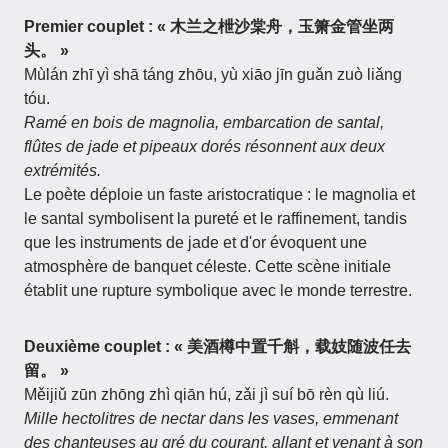
Premier couplet : « 木兰之枻沙棠舟，玉箫金管坐两
头。 »
Mùlán zhī yì shā táng zhōu, yù xiāo jīn guǎn zuò liǎng
tóu.
Ramé en bois de magnolia, embarcation de santal,
flûtes de jade et pipeaux dorés résonnent aux deux
extrémités.
Le poète déploie un faste aristocratique : le magnolia et
le santal symbolisent la pureté et le raffinement, tandis
que les instruments de jade et d'or évoquent une
atmosphère de banquet céleste. Cette scène initiale
établit une rupture symbolique avec le monde terrestre.
Deuxième couplet : « 美酒樽中置千斛，载妓随波任去
留。 »
Měijiǔ zūn zhōng zhì qiān hú, zǎi jì suí bō rèn qù liú.
Mille hectolitres de nectar dans les vases, emmenant
des chanteuses au gré du courant, allant et venant à son