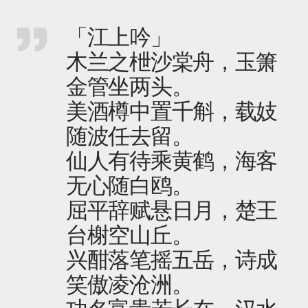
「江上吟」
木兰之枻沙棠舟，玉箫
金管坐两头。
美酒樽中置千斛，载妓
随波任去留。
仙人有待乘黄鹤，海客
无心随白鸥。
屈平辞赋悬日月，楚王
台榭空山丘。
兴酣落笔摇五岳，诗成
笑傲凌沧洲。