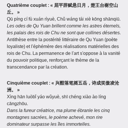
Quatrième couplet : « 屈平辞赋悬日月，楚王台榭空山
丘。 »
Qū píng cí fù xuán rìyuè, Chǔ wáng tái xiè kōng shānqiū.
Les odes de Qu Yuan brillent comme les astres éternels,
les palais des rois de Chu ne sont que collines désertes.
Antithèse entre la postérité littéraire de Qu Yuan (poète
loyaliste) et l'éphémère des réalisations matérielles des
rois de Chu. La permanence de l'art s'oppose à la vanité
du pouvoir politique, renforçant le thème de la
transcendance par la création.
Cinquième couplet : « 兴酣落笔摇五岳，诗成笑傲凌沧
洲。 »
Xìng hān luòbǐ yáo wǔyuè, shī chéng xiào ào líng
cāngzhōu.
Dans la fureur créatrice, ma plume ébranle les cinq
montagnes sacrées, le poème achevé, mon rire
dominateur surpasse les îles immortelles.