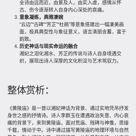
全诗由远而近，由景及人，由实入虚，感情从怀
古、伤今逐渐转入自身内心深处的哀痛。
意象凝练，典雅凄婉
“云边”“古碑”“芳芷”“杜鹃”等意象搭建出一幅凄美画
面，极具典型性与象征意义，语言清丽含蓄，富于
韵致。
历史神话与现实命运的融合
湘妃之泪化湘水、芳芷的传说与诗人自身境遇交
织，展现出诗人深厚的文化积淀与艺术驾驭力。
整体赏析：
《黄陵庙》是一首以湘妃神话为背景、通过实地凭吊抒发
身世之感的抒情诗。诗人李群玉在遭遇政治失意、内心哀
痛的背景下，来到黄陵庙，面对荒庙、残碑与神像，思接
千载，情动于中。诗中通过描写黄陵庙的地理环境与自然