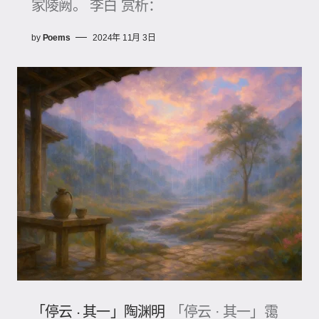
家陵阙。 李白 赏析：
by
Poems
2024年 11月 3日
「停云 · 其一」陶渊明
「停云 · 其一」霭