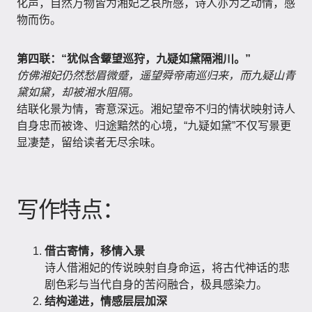
化声，自然万物皆为湘妃之哀所感，诗人亦为之动情，感
物而伤。
第四联：“犹似含颦望巡狩，九疑如黛隔湘川。”
仿佛湘妃仍然愁眉微蹙，遥望舜帝南巡归来，而九疑山青
黛如黛，却被湘水阻隔。
结联化景为情，寄意深远。湘妃望帝不归的情状映射诗人
自身忠而被谗、归途黯然的心境，“九疑如黛”不仅写景更
显凄楚，留给读者无尽余味。
写作特点：
借古寄情，移情入景
诗人借湘妃的传说映射自身命运，将古代神话的悲
剧色彩与当代自身的苦闷融合，极具感染力。
结构递进，情感层层加深