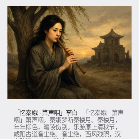
「忆秦娥 · 箫声咽」李白
「忆秦娥 · 箫声
咽」箫声咽，秦娥梦断秦楼月。秦楼月，
年年柳色，灞陵伤别。乐游原上清秋节，
咸阳古道音尘绝。音尘绝，西风残照，汉