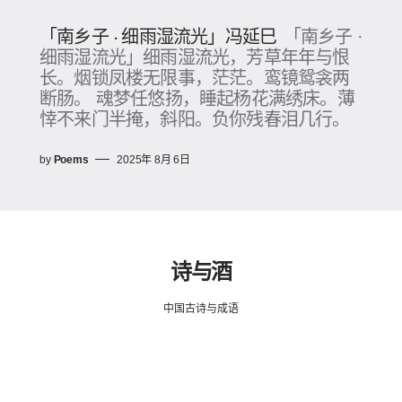
「南乡子 · 细雨湿流光」冯延巳
「南乡子 ·
细雨湿流光」细雨湿流光，芳草年年与恨
长。烟锁凤楼无限事，茫茫。鸾镜鸳衾两
断肠。 魂梦任悠扬，睡起杨花满绣床。薄
悻不来门半掩，斜阳。负你残春泪几行。
by
Poems
2025年 8月 6日
诗与酒
中国古诗与成语