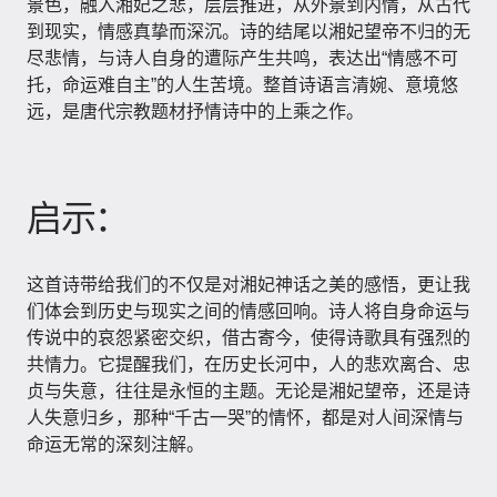
景色，融入湘妃之悲，层层推进，从外景到内情，从古代
到现实，情感真挚而深沉。诗的结尾以湘妃望帝不归的无
尽悲情，与诗人自身的遭际产生共鸣，表达出“情感不可
托，命运难自主”的人生苦境。整首诗语言清婉、意境悠
远，是唐代宗教题材抒情诗中的上乘之作。
启示：
这首诗带给我们的不仅是对湘妃神话之美的感悟，更让我
们体会到历史与现实之间的情感回响。诗人将自身命运与
传说中的哀怨紧密交织，借古寄今，使得诗歌具有强烈的
共情力。它提醒我们，在历史长河中，人的悲欢离合、忠
贞与失意，往往是永恒的主题。无论是湘妃望帝，还是诗
人失意归乡，那种“千古一哭”的情怀，都是对人间深情与
命运无常的深刻注解。