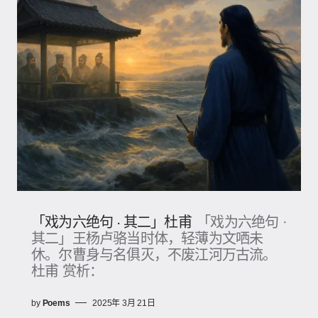
「戏为六绝句 · 其二」杜甫
「戏为六绝句 ·
其二」王杨卢骆当时体，轻薄为文哂未
休。尔曹身与名俱灭，不废江河万古流。
杜甫 赏析：
by
Poems
2025年 3月 21日