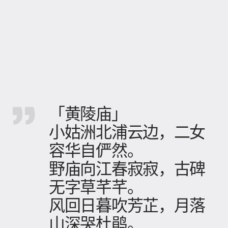
「黄陵庙」
小姑洲北浦云边，二女
容华自俨然。
野庙向江春寂寂，古碑
无字草芊芊。
风回日暮吹芳芷，月落
山深哭杜鹃。