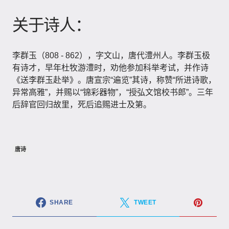
关于诗人：
李群玉（808 - 862），字文山，唐代澧州人。李群玉极
有诗才，早年杜牧游澧时，劝他参加科举考试，并作诗
《送李群玉赴举》。唐宣宗“遍览”其诗，称赞“所进诗歌，
异常高雅”，并赐以“锦彩器物”，“授弘文馆校书郎”。三年
后辞官回归故里，死后追赐进士及第。
唐诗
SHARE
TWEET