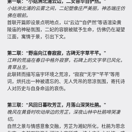
第一联：“小姑洲北浦云边，二女容华自俨然。”
小姑洲北浦的云雾之间，二妃塑像庄严美丽，神态端庄仿
佛在眼前。
首联开篇即设景点明地点，以“云边”“自俨然”等语渲染黄
陵庙的神秘氛围，二妃的容貌被赋予生命，仿佛仍在凝望
江面，寓情于景，引出下文。
第二联：“野庙向江春寂寂，古碑无字草芊芊。”
江畔的荒庙在春日中格外寂寥，石碑上的文字早已风化，
青草丛生。
此联转而描写庙宇环境之荒凉，“寂寂”“无字”“芊芊”等用
词，烘托出一种被遗忘的、无人凭吊的悲凉氛围，寄托诗
人对历史与自身命运的哀伤。
第三联：“风回日暮吹芳芷，月落山深哭杜鹃。”
晚风在黄昏时吹动岸边的芳芷，深夜山林中杜鹃啼哭凄
切。
自然之景与情感意象交融，芳芷为湘妃所化，杜鹃为思念