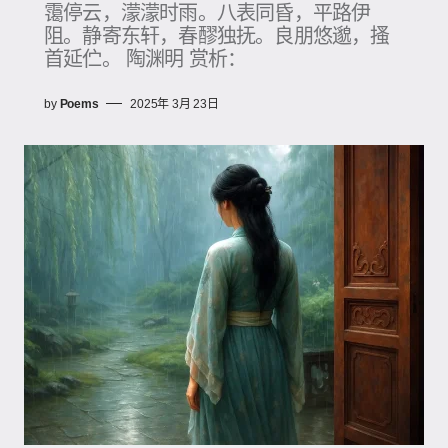
霭停云，濛濛时雨。八表同昏，平路伊
阻。静寄东轩，春醪独抚。良朋悠邈，搔
首延伫。 陶渊明 赏析：
by
Poems
2025年 3月 23日