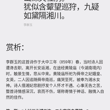
犹似含颦望巡狩，九疑
如黛隔湘川。
李群玉
赏析：
李群玉的这首诗作于大中三年（859年）春，当时诗人因
遭谗去职、离开长安返湘，在途经黄陵庙（今湖南境内）
时，触景生情，悲从中来。黄陵庙所祀为舜帝之妃娥皇、
女英，二人因追随舜帝南巡，痛哭至死，被奉为湘水女
神。诗人借湘妃悲剧抒发个人怀才不遇、心事无告之苦，
整首诗情感深沉，哀而不伤，堪称寄情于神话、融情入自
然的佳作。