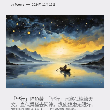
by
Poems
2024年 11月 15日
「早行」陆龟蒙
「早行」水寒孤棹触天
文，直似乘槎去问津。纵使碧虚无限好，