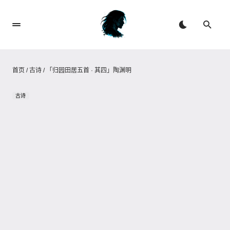
首页
/
古诗
/
「归园田居五首 · 其四」陶渊明
古诗