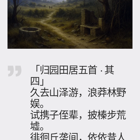
「归园田居五首 · 其
四」
久去山泽游，浪莽林野
娱。
试携子侄辈，披榛步荒
墟。
徘徊丘垄间，依依昔人