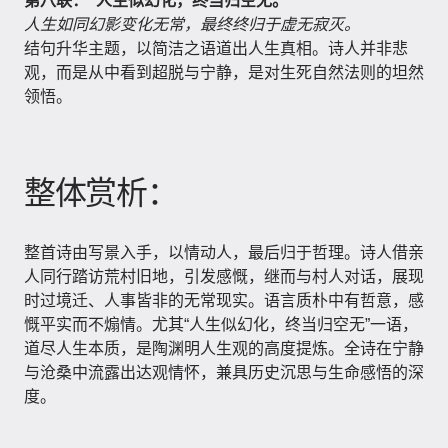
第八联：“人生似幻化，终当归空无。”
人生如同幻影变化无常，最终终归于虚无寂灭。
结句升华主题，以简洁之语道出人生真相。诗人并非悲
观，而是从中看到超脱与宁静，是对生死自然法则的坦然
领悟。
整体赏析：
整首诗由写景入手，以情动人，最后归于哲理。诗人借亲
人同行踏访荒村旧地，引发感慨，继而与村人对话，展现
时过境迁、人事皆非的无常现实。语言质朴中有哲意，感
慨平实而不煽情。尤其“人生似幻化，终当归空无”一语，
道尽人生本质，是陶渊明人生观的高度提炼。全诗在宁静
与沧桑中流露出达观情怀，兼具历史沉思与生命感悟的深
度。