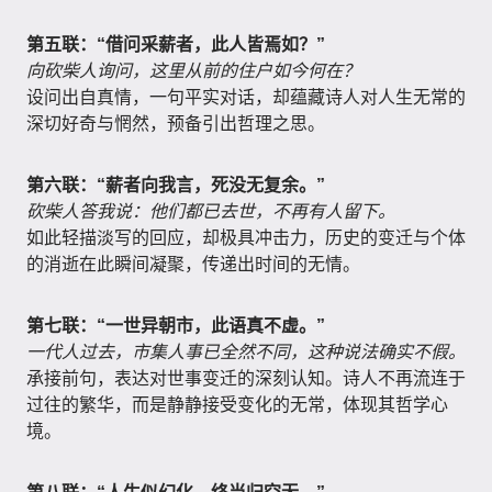
第五联：“借问采薪者，此人皆焉如？”
向砍柴人询问，这里从前的住户如今何在？
设问出自真情，一句平实对话，却蕴藏诗人对人生无常的
深切好奇与惘然，预备引出哲理之思。
第六联：“薪者向我言，死没无复余。”
砍柴人答我说：他们都已去世，不再有人留下。
如此轻描淡写的回应，却极具冲击力，历史的变迁与个体
的消逝在此瞬间凝聚，传递出时间的无情。
第七联：“一世异朝市，此语真不虚。”
一代人过去，市集人事已全然不同，这种说法确实不假。
承接前句，表达对世事变迁的深刻认知。诗人不再流连于
过往的繁华，而是静静接受变化的无常，体现其哲学心
境。