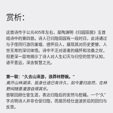
赏析：
这首诗作于公元405年左右，是陶渊明《归园田居》五首
组诗中的第四首。诗人已归隐田园有一段时日，此诗通过
与子侄同行游历废墟、感怀旧人，展现其对历史更替、人
世无常的深切体悟。诗中不乏对逝者的缅怀和沧桑之叹，
但更深一层地揭示了诗人对人生幻灭与归空的哲学认知，
语平意远，深含智慧之光。
第一联：“久去山泽游，浪莽林野娱。”
离开山林湖泽、投身仕途已有许久，如今重归自然，在林
野间随意漫游自得其乐。
首联回顾仕宦生涯，表达归隐后的安然与慰藉。一个“久”
字点明诗人并非仓促归隐，而是历经仕途波折后的回归与
反思。