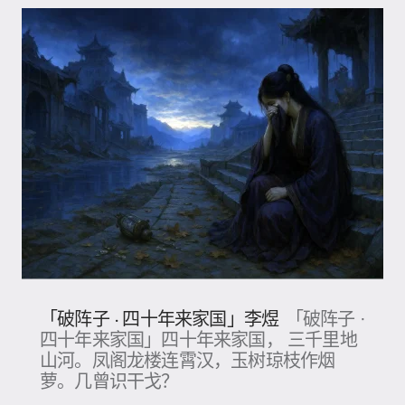
「破阵子 · 四十年来家国」李煜
「破阵子 ·
四十年来家国」四十年来家国， 三千里地
山河。凤阁龙楼连霄汉，玉树琼枝作烟
萝。几曾识干戈？