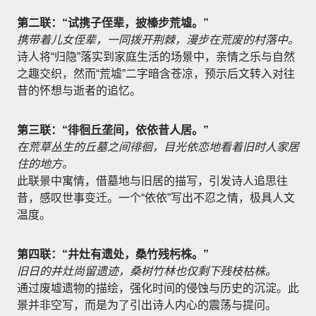
第二联：“试携子侄辈，披榛步荒墟。”
携带着儿女侄辈，一同拨开荆棘，漫步在荒废的村落中。
诗人将“归隐”落实到家庭生活的场景中，亲情之乐与自然
之趣交织，然而“荒墟”二字暗含苍凉，预示后文转入对往
昔的怀想与逝者的追忆。
第三联：“徘徊丘垄间，依依昔人居。”
在荒草丛生的丘墓之间徘徊，目光依恋地看着旧时人家居
住的地方。
此联景中寓情，借墓地与旧居的描写，引发诗人追思往
昔，感叹世事变迁。一个“依依”写出不忍之情，极具人文
温度。
第四联：“井灶有遗处，桑竹残杇株。”
旧日的井灶尚留遗迹，桑树竹林也仅剩下残枝枯株。
通过废墟遗物的描绘，强化时间的侵蚀与历史的沉淀。此
景并非空写，而是为了引出诗人内心的震荡与提问。