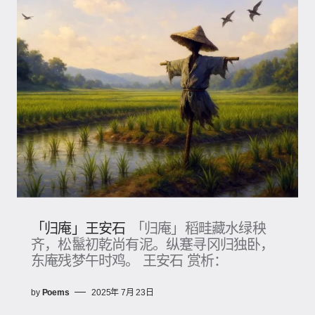
「归庵」王安石
「归庵」稻畦藏水绿秧
齐，松鬣初乾尚有泥。纵蹇寻冈归独卧，
东庵残梦午时鸡。 王安石 赏析：
by
Poems
2025年 7月 23日