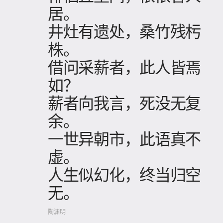
居。
井灶有遗处，桑竹残杇
株。
借问采薪者，此人皆焉
如？
薪者向我言，死没无复
余。
一世异朝市，此语真不
虚。
人生似幻化，终当归空
无。
陶渊明