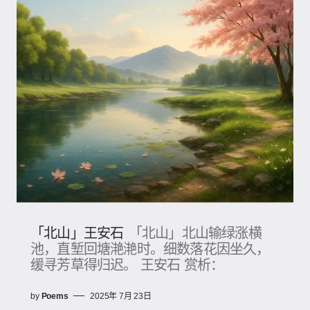
「北山」王安石
「北山」北山输绿涨横
池，直堑回塘滟滟时。细数落花因坐久，
缓寻芳草得归迟。 王安石 赏析：
by
Poems
2025年 7月 23日