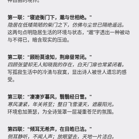
神自由的境界。
第一联：“寝迹衡门下，邈与世相绝。”
隐居在低矮简陋的柴门之下，仿佛与尘世已隔绝遥远。
这两句点明隐居生活的环境与状态，“邈”字透出一种被动
与不得已，暗含现实的压迫。
第二联：“顾盼莫谁知，荆扉昼常闭。”
四顾张望却无人知晓我的存在，白天门扉也常紧闭着。
写孤寂生活中的冷清与寂寞，显出诗人被世人遗忘的感
受。
第三联：“凄凄岁暮风，翳翳经日雪。”
寒风凄紧，年关将至；整日飞雪漫天，遮蔽阳光。
环境愈加萧瑟，为全诗笼罩一层凝重苍茫的氛围。
第四联：“倾耳无希声，在目皓已洁。”
侧耳静听，不闻人声；放眼望去，天地一片洁白。