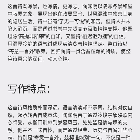
这首诗既写景，也写情，更写志。陶渊明以凄寒冬景和屋
中寂寥之象，展现出他在政局黑暗、世风混浊中独善其身
的隐居生活。诗中虽有“了无一可悦”的悲苦，但诗人并未
陷入消沉，而是透过书卷中先贤高节汲取精神支撑。他既
坦陈“高操非所攀”的自知，又坚持“栖迟讵为拙”的自信，
用温厚冷静的语气讲述现实清贫与精神坚定。整首诗以
“寄意一言外”收束，回归陶诗一贯含蓄蕴藉的特质，使整
篇诗意余韵深远，动人心神。
写作特点：
这首诗风格质朴而深远，语言清淡却不寡薄，结构对仗自
然，起承转合自成章法。陶渊明善于通过冷峻景象映照内
心感受，从衡门荆扉到岁暮风雪，处处皆是情与境的交
融。他并不一味自怜，而是通过经典、历史与自省升华心
志。特别是“寄意一言外，兹契谁能别”一句，不仅是一种