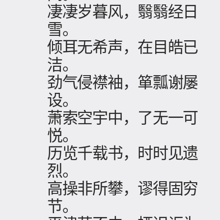
凄凄岁暮风，翳翳经日
雪。
倾耳无希声，在目皓已
洁。
劲气侵襟袖，箪瓢谢屡
设。
萧索空宇中，了无一可
悦。
历览千载书，时时见遗
烈。
高操非所攀，谬得固穷
节。