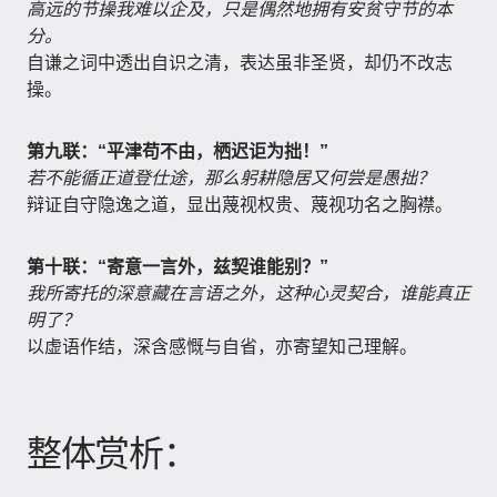
高远的节操我难以企及，只是偶然地拥有安贫守节的本
分。
自谦之词中透出自识之清，表达虽非圣贤，却仍不改志
操。
第九联：“平津苟不由，栖迟讵为拙！”
若不能循正道登仕途，那么躬耕隐居又何尝是愚拙？
辩证自守隐逸之道，显出蔑视权贵、蔑视功名之胸襟。
第十联：“寄意一言外，兹契谁能别？”
我所寄托的深意藏在言语之外，这种心灵契合，谁能真正
明了？
以虚语作结，深含感慨与自省，亦寄望知己理解。
整体赏析：