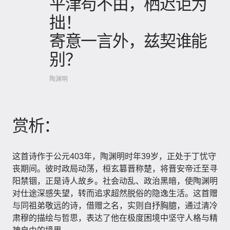
平津苟不由，栖迟讵为
拙！
寄意一言外，兹契谁能
别？
陶渊明
赏析：
这首诗作于公元403年，陶渊明时年39岁，正处于丁忧守
丧期间。彼时政局动荡，桓玄篡晋称楚，将晋安帝迁至寻
阳禁锢，正是诗人故乡。社会动乱、政治黑暗，使陶渊明
对仕途深感失望，转而追求超然脱俗的隐逸生活。这首赠
与同祖弟敬远的诗，借赠之名，实则自抒胸臆，通过清冷
肃穆的描绘与哲思，表达了他在极度困境中坚守人格与精