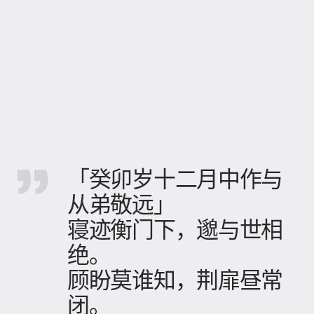
「癸卯岁十二月中作与
从弟敬远」
寝迹衡门下，邈与世相
绝。
顾盼莫谁知，荆扉昼常
闭。