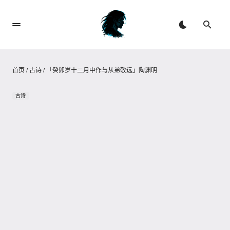
首页
/
古诗
/
「癸卯岁十二月中作与从弟敬远」陶渊明
古诗