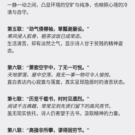
一静一动之间，凸显环境的空旷与纯净，也映照心境的冷
清与自守。
第五联：“劲气侵襟袖，箪瓢谢屡设。”
寒风侵人肌骨，粗茶淡饭已成常态。
生活清苦，却有淡然之气，显示诗人甘于贫贱的精神姿
态。
第六联：“萧索空宇中，了无一可悦。”
天地寥落，屋中空荡，竟无一事一物可令人愉悦。
直白表达内心寂寞与落寞，真实呈现隐居时的清苦状态。
第七联：“历览千载书，时时见遗烈。”
阅读千古典籍，常常见到先贤们留下的高风亮节。
虽无现实依托，诗人仍寄望于古书，汲取精神的力量。
第八联：“高操非所攀，谬得固穷节。”