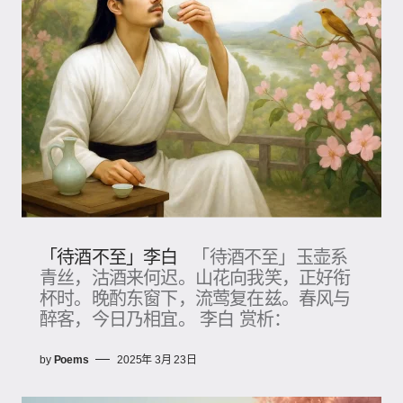
「待酒不至」李白
「待酒不至」玉壶系
青丝，沽酒来何迟。山花向我笑，正好衔
杯时。晚酌东窗下，流莺复在兹。春风与
醉客，今日乃相宜。 李白 赏析：
by
Poems
2025年 3月 23日