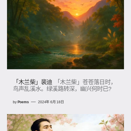
「木兰柴」裴迪
「木兰柴」苍苍落日时，
鸟声乱溪水。绿溪路转深，幽兴何时已?
by
Poems
2024年 6月 18日