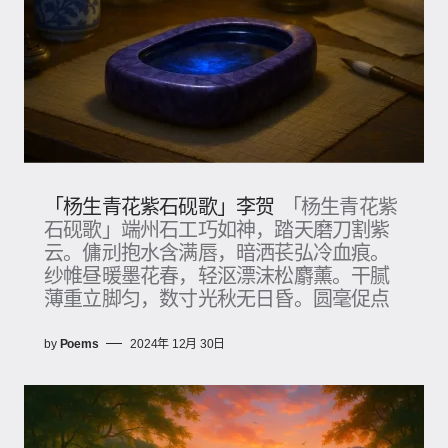
「杨生青花紫石砚歌」李贺
「杨生青花紫
石砚歌」端州石工巧如神，踏天磨刀割紫
云​。傭刓抱水含满唇，暗洒苌弘冷血痕。
纱帷昼暖墨花春，轻沤漂沫松麝薰​。干腻
薄重立脚匀，数寸光秋无日昏。圆毫促点
by
Poems
2024年 12月 30日