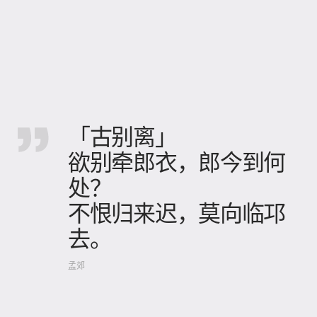
「古别离」
欲别牵郎衣，郎今到何
处？
不恨归来迟，莫向临邛
去。
孟郊