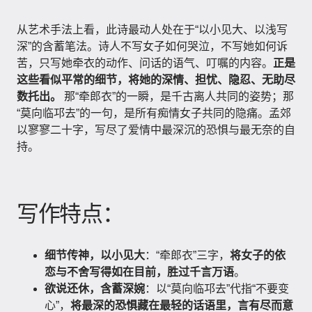
从艺术手法上看，此诗最动人处在于“以小见大、以浅写
深”的含蓄笔法。诗人不写女子如何哭泣，不写她如何诉
苦，只写她牵衣的动作、问话的语气、叮嘱的内容。
正是
这些看似平常的细节，将她的深情、担忧、隐忍、无助尽
数托出。
那“牵郎衣”的一瞬，是千古离人共同的姿势；那
“莫向临邛去”的一句，是所有痴情女子共同的隐痛。孟郊
以寥寥二十字，写尽了爱情中最深沉的恐惧与最无奈的自
持。
写作特点：
细节传神，以小见大
：“牵郎衣”三字，
将女子的依
恋与不舍写得如在目前，胜过千言万语
。
欲说还休，含蓄深婉
：以“莫向临邛去”代指“不要变
心”，
将最深的恐惧藏在最轻的话语里，言有尽而意