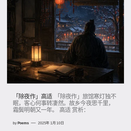
「除夜作」高适
「除夜作」旅馆寒灯独不
眠，客心何事转凄然。故乡今夜思千里，
霜鬓明朝又一年。 高适 赏析：
by
Poems
2025年 1月 10日