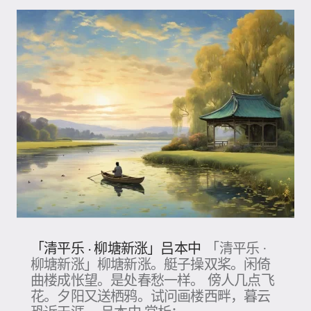
「清平乐 · 柳塘新涨」吕本中
「清平乐 ·
柳塘新涨」柳塘新涨。艇子操双桨。闲倚
曲楼成怅望。是处春愁一样。 傍人几点飞
花。夕阳又送栖鸦。试问画楼西畔，暮云