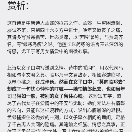
赏析：
这首诗是中唐诗人孟郊的拟古之作。孟郊一生穷困潦倒，
屡试不第，直到四十六岁方中进士，晚年又遭丧子之痛，
其诗多写贫寒孤苦、世态炎凉，以“苦吟”著称，与贾岛齐
名，有“郊寒岛瘦”之说。他擅长以简练的语言表达深沉的
情感，尤工于写男女情爱中的幽微心事。
此诗以女子口吻写送别之情。诗中的“临邛”，用汉代司马
相如与卓文君之典。临邛乃卓文君故乡，相如客游临邛，
以琴心挑之，终成佳话。
然而在女子口中，“莫向临邛去”
却成了一句忧心忡忡的叮嘱——她怕情郎此去，也如当年
司马相如一般，被别的女子留住心魂。
这短短五字，道
尽了古代女子在爱情中的不安与无助：她们无法左右情郎
的去向，只能以这样婉转的方式，说出心底最深的恐惧。
孟郊捕捉住这微妙的一刻，以女子牵衣相问的瞬间，定格
了千古离人共同的隐痛。其笔触之细腻、情感之真挚，正
体现了孟郊于“苦吟”之外，写儿女情长时特有的婉约与深