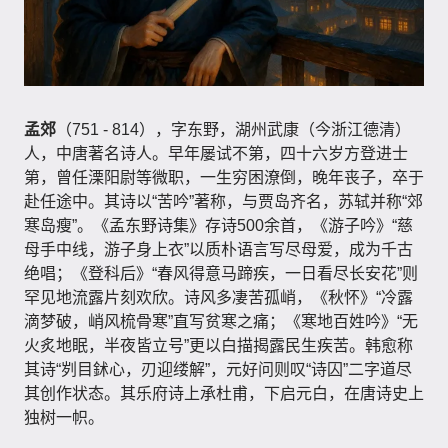
孟郊
（751 - 814），字东野，湖州武康（今浙江德清）
人，中唐著名诗人。早年屡试不第，四十六岁方登进士
第，曾任溧阳尉等微职，一生穷困潦倒，晚年丧子，卒于
赴任途中。其诗以“苦吟”著称，与贾岛齐名，苏轼并称“郊
寒岛瘦”。《孟东野诗集》存诗500余首，《游子吟》“慈
母手中线，游子身上衣”以质朴语言写尽母爱，成为千古
绝唱；《登科后》“春风得意马蹄疾，一日看尽长安花”则
罕见地流露片刻欢欣。诗风多凄苦孤峭，《秋怀》“冷露
滴梦破，峭风梳骨寒”直写贫寒之痛；《寒地百姓吟》“无
火炙地眠，半夜皆立号”更以白描揭露民生疾苦。韩愈称
其诗“刿目鉥心，刃迎缕解”，元好问则叹“诗囚”二字道尽
其创作状态。其乐府诗上承杜甫，下启元白，在唐诗史上
独树一帜。