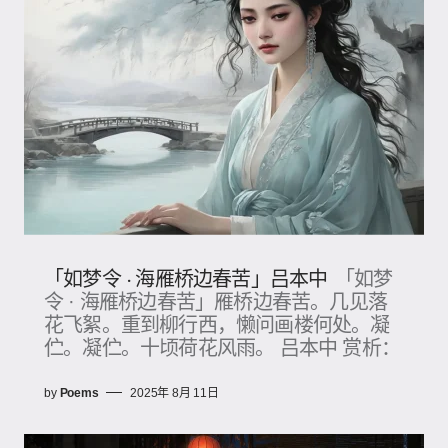
「如梦令 · 海雁桥边春苦」吕本中
「如梦
令 · 海雁桥边春苦」雁桥边春苦。几见落
花飞絮。重到柳行西，懒问画楼何处。凝
伫。凝伫。十顷荷花风雨。 吕本中 赏析：
by
Poems
2025年 8月 11日