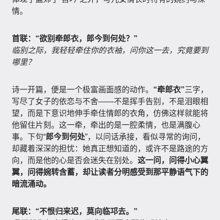
情。
首联：“欲别牵郎衣，郎今到何处？”
临别之际，我轻轻牵住你的衣袖，问你这一去，究竟要到
哪里？
诗一开篇，便是一个极富画面感的动作。
“牵郎衣”
三字，
写尽了女子的依恋与不舍——不是挥手告别，不是泪眼相
望，而是下意识地伸手牵住情郎的衣角，仿佛这样就能将
他留住片刻。这一牵，牵出的是一腔柔情，也是满腹心
事。下句“
郎今到何处
”，以问话承接，看似寻常的询问，
却藏着深深的担忧：她真正想知道的，或许不是路途的方
向，而是他的心是否会迷失在别处。
这一问，问得小心翼
翼，问得婉转含蓄，却让读者分明感受到那平静语气下的
暗流涌动。
尾联：“不恨归来迟，莫向临邛去。”