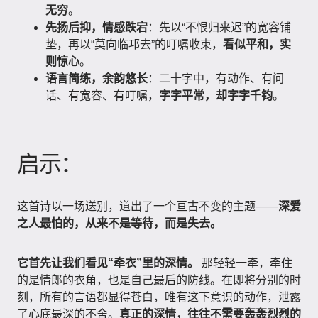
无穷
。
先扬后抑，情感跌宕
：先以“不恨归来迟”的宽容铺
垫，再以“莫向临邛去”的叮嘱收束，
看似平和，实
则惊心
。
语言简练，余韵悠长
：二十字中，有动作、有问
话、有宽容、有叮嘱，
字字平常，却字字千钧
。
启示：
这首诗以一场送别，道出了一个亘古不变的主题——
深爱
之人最怕的，从来不是等待，而是失去。
它首先让我们看见“牵衣”里的深情。
那轻轻一牵，牵住
的是情郎的衣角，也是自己最后的防线。在即将分别的时
刻，所有的言语都显得苍白，唯有这下意识的动作，泄露
了心底最深的不舍。
真正的深情，往往不需要轰轰烈烈的