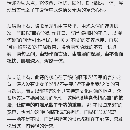
情郎为切入点，将依恋、担忧、隐忍、期盼融为一体，展
现出古代女子在爱情中既深情又无助的复杂心理。
从结构上看，诗歌呈现出由表及里、由浅入深的递进层
次。首联以“牵衣”的动作开篇，写出临别时的不舍，以“到
何处”的问话引出担忧；尾联以“不恨”的宽容承接，再以
“莫向临邛去”的叮嘱收束，将前两句隐藏的不安一语点
破。
两句之间，由动作而言语，由表层而深层，由不舍而
担忧，层层深入，浑然一体。
从立意上看，此诗的核心在于“莫向临邛去”五字的言外之
意。诗人没有让女子说出“不要变心”“不要负我”之类的直
白话语，而是以“临邛”这个具有特定文化内涵的地名，含
蓄地表达了她最深层的恐惧。
这种“以地名代指心事”的笔
法，让简单的叮嘱承载了千钧的重量。
那“不恨归来迟”的
宽容，也因为这“莫向临邛去”的担忧，而显得愈发悲凉
——她不是不恨，而是将所有的恨意都压在了心底，只敢
说出这一句轻轻的请求。