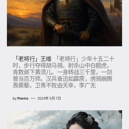
「老将行」王维
「老将行」少年十五二十
时，步行夺得胡马骑。射杀山中白额虎，
肯数邺下黄须儿。一身转战三千里，一剑
曾当百万师。汉兵奋迅如霹雳，虏骑崩腾
畏蒺藜。卫青不败由天幸，李广无
by
Poems
2024年 5月 7日