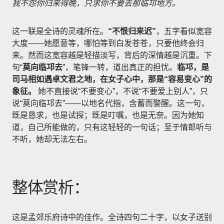
我不怨你归来得晚，只求你不要去那临邛地方。
这一联是全诗的灵魂所在。
“不恨归来迟”
，五字看似宽容
大度——她愿意等，哪怕等到白发苍苍，只要他终会归
来。然而这宽容越是轻描淡写，背后的深情越是沉重。下
句“
莫向临邛去
”，笔锋一转，道出真正的担忧。
临邛，是
司马相如遇卓文君之地，在女子心中，那是“容易变心”的
象征。
她不直接说“不要变心”，不说“不要爱上别人”，只
说“莫向临邛去”——以地名代指，含蓄而警醒。这一句，
既是恳求，也是试探；既是叮嘱，也是无奈。因为她知
道，自己所能做的，只有这轻轻的一句话；至于情郎听与
不听，她却无法左右。
整体赏析：
这是孟郊乐府诗中的佳作。全诗四句二十字，以女子送别