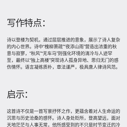
写作特点：
诗以登楼为契机，通过层层推进的意象，展示了诗人复杂
的内心世界。诗中“槐柳萧疏”“夜添山雨”营造出浓重的秋
意与寂寥，“秋风”“无车马”则强化环境的清冷与人迹罕
至，最终以“独上高楼”突现诗人孤身异地、思归无门的感
伤情怀。语言凝练质朴，章法谨严，极具唐人律诗风范。
启示：
这首诗不仅是一首写景抒怀之作，更蕴含着对人生命运的
沉思与历史沧桑的感怀。诗人身处贬所，登高望远，面对
天地茫茫与人事无常，他所感受到的不只是时节变迁的冷