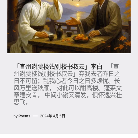
「宣州谢朓楼饯别校书叔云」李白
「宣
州谢朓楼饯别校书叔云」弃我去者昨日之
日不可留；乱我心者今日之日多烦忧。长
风万里送秋雁， 对此可以酣高楼。蓬莱文
章建安骨， 中间小谢又清发，俱怀逸兴壮
思飞，
by
Poems
2024年 4月 5日