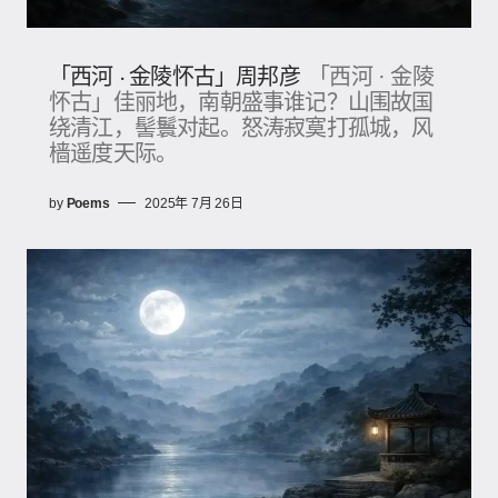
「西河 · 金陵怀古」周邦彦
「西河 · 金陵
怀古」佳丽地，南朝盛事谁记？山围故国
绕清江，髻鬟对起。怒涛寂寞打孤城，风
樯遥度天际。
by
Poems
2025年 7月 26日