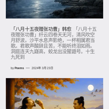
「八月十五夜赠张功曹」韩愈
「八月十五
夜赠张功曹」纤云四卷天无河，清风吹空
月舒波。沙平水息声影绝，一杯相属君当
歌。君歌声酸辞且苦，不能听终泪如雨。
洞庭连天九嶷高，蛟龙出没猩鼯号。十生
九死到
by
Poems
2024年 3月 23日