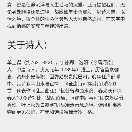
意，更是仕途沉浮与人生孤寂的沉重。此诗提醒我们，无
论身处顺境还是逆境，都应如羊士谔那般，以诗为志，以
情入境，将个体的生命体验融入天地自然之间，在文学中
找到情感的安放与精神的出路。
关于诗人：
羊士谔（约762 - 822），字谏卿，洛阳（今属河南）
人，中唐诗人。贞元元年（785年）进士，历官监察御
史、资州刺史等职，因弹劾权贵贬巴州，晚年任户部郎
中。其诗多写山水与宦情，《全唐诗》存其诗1卷101
首，代表作《乱后曲江》“忆昔曾游曲水滨，春来长有探
春人”以今昔对比写战乱疮痍，《郡中即事》“红衣落尽暗
香残，叶上秋光白露寒”则显凄清萧瑟之境。诗风近韦应
物而更见孤峭，在元和诗坛独标清冷一格。