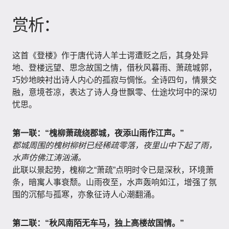
赏析：
这首《登楼》作于唐代诗人羊士谔遭贬之后，其身处异
地、登楼远望、思念故国之情，借秋风暮雨、萧疏城郭，
巧妙地映衬出诗人内心的孤寂与惆怅。全诗四句，情景交
融，意境苍凉，表达了诗人身世飘零、仕途坎坷中的深切
忧思。
第一联：“槐柳萧疏绕郡城，夜添山雨作江声。”
郡城周围的槐树柳树已经稀疏零落，夜里山中下起了雨，
水声仿佛江涛汹涌。
此联以景起势，槐柳之“萧疏”点明时令已是深秋，环境萧
条，暗寓人事衰颓。山雨夜至，水声轰响如江，增强了氛
围的沉郁与孤寒，亦象征诗人心潮翻涌。
第二联：“秋风南陌无车马，独上高楼故国情。”