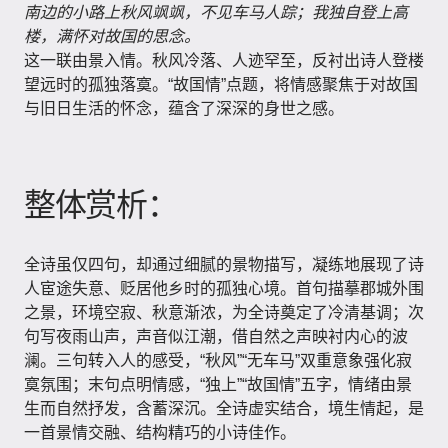
南边的小路上秋风飒飒，不见车马人踪；我独自登上高
楼，满怀对故国的思念。
这一联由景入情。秋风冷落、人迹罕至，反衬出诗人登楼
望远时的孤独落寞。“故国情”点题，将情感聚焦于对故国
与旧日生活的怀念，蕴含了深深的身世之感。
整体赏析：
全诗虽仅四句，却通过细腻的景物描写，凝练地展现了诗
人宦途失意、贬居他乡时的孤独心境。首句描摹郡城外围
之景，环境空寂、秋意渐浓，为全诗奠定了冷清基调；次
句写夜雨山声，声音似江潮，借自然之声映衬内心的波
澜。三句转入人的感受，“秋风”“无车马”双重意象强化寂
寞氛围；末句点明情感，“独上”“故国情”五字，情绪由景
生而自然抒发，含蓄深沉。全诗虚实结合，境生情起，是
一首景情交融、结构精巧的小诗佳作。