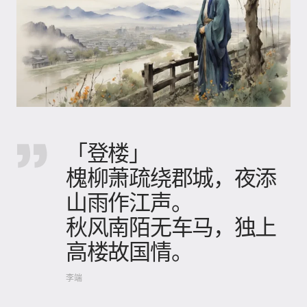
「登楼」
槐柳萧疏绕郡城，夜添
山雨作江声。
秋风南陌无车马，独上
高楼故国情。
李端