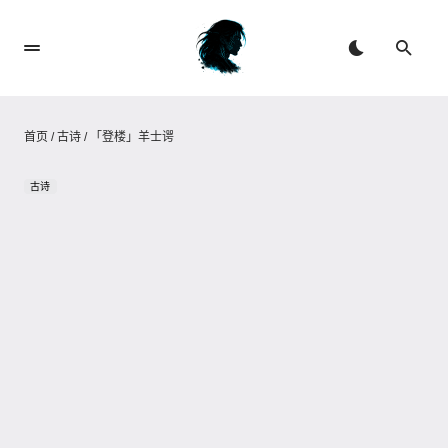
首页
/
古诗
/
「登楼」羊士谔
古诗