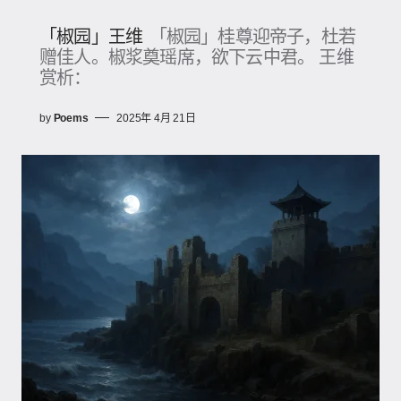
「椒园」王维
「椒园」桂尊迎帝子，杜若
赠佳人。椒浆奠瑶席，欲下云中君。 王维
赏析：
by
Poems
2025年 4月 21日