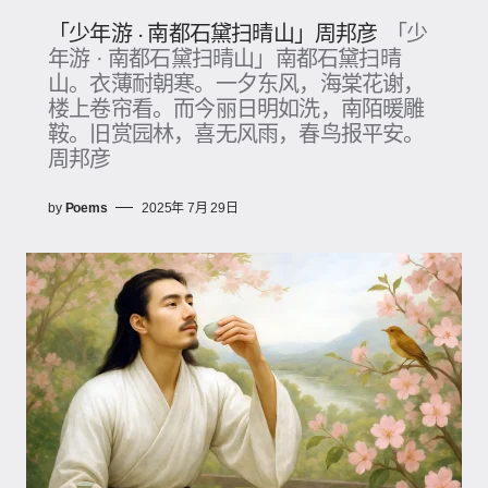
「少年游 · 南都石黛扫晴山」周邦彦
「少
年游 · 南都石黛扫晴山」南都石黛扫晴
山。衣薄耐朝寒。一夕东风，海棠花谢，
楼上卷帘看。而今丽日明如洗，南陌暖雕
鞍。旧赏园林，喜无风雨，春鸟报平安。
周邦彦
by
Poems
2025年 7月 29日