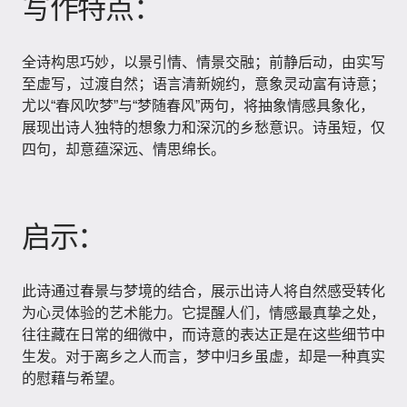
写作特点：
全诗构思巧妙，以景引情、情景交融；前静后动，由实写
至虚写，过渡自然；语言清新婉约，意象灵动富有诗意；
尤以“春风吹梦”与“梦随春风”两句，将抽象情感具象化，
展现出诗人独特的想象力和深沉的乡愁意识。诗虽短，仅
四句，却意蕴深远、情思绵长。
启示：
此诗通过春景与梦境的结合，展示出诗人将自然感受转化
为心灵体验的艺术能力。它提醒人们，情感最真挚之处，
往往藏在日常的细微中，而诗意的表达正是在这些细节中
生发。对于离乡之人而言，梦中归乡虽虚，却是一种真实
的慰藉与希望。