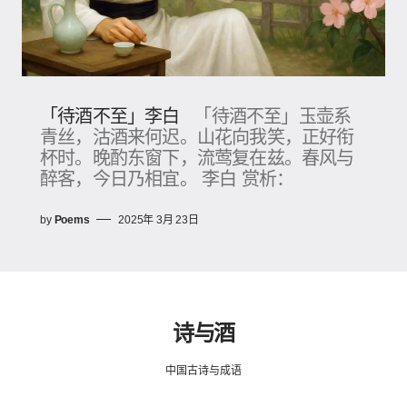
「待酒不至」李白
「待酒不至」玉壶系
青丝，沽酒来何迟。山花向我笑，正好衔
杯时。晚酌东窗下，流莺复在兹。春风与
醉客，今日乃相宜。 李白 赏析：
by
Poems
2025年 3月 23日
诗与酒
中国古诗与成语