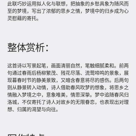
此联巧妙运用拟人化与联想，把抽象的乡愁具象为随风而
至的梦境，写出了浓郁的思乡之情，梦境中的归乡成为心
灵慰藉的寄托。
整体赏析：
这首诗以写景起笔，画面清丽自然，笔触细腻柔和。前两
句通过春雨后杨柳繁茂、残花尽落、流莺啼鸣的景象，展
现暮春时节的静美景致，又暗含春意将尽的感伤。后两句
则从静景转入动情，诗人借助春风吹梦的想象，将思乡之
情融入梦境之中，意象唯美，情思深挚。梦中追随春风归
洛城，不仅寄托了诗人对故乡的无限眷恋，也表现出对理
想、归属的渴望与向往。