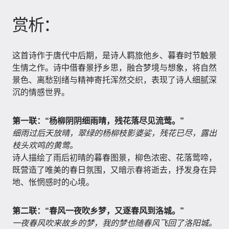
赏析：
这首诗作于唐代中后期，是诗人羁旅他乡、暮春时节触景
生情之作。诗中借春景抒乡思，融合梦境与想象，将自然
景色、离愁别绪与精神寄托浑然交织，表现了诗人细腻深
沉的情感世界。
第一联：“杨柳阴阴细雨晴，残花落尽见流莺。”
细雨过后天放晴，翠绿的杨柳枝影婆娑，残花已尽，露出
枝头欢鸣的黄莺。
诗人描绘了雨后初晴的暮春图景，柳色浓密、花落莺啼，
既营造了唯美的春日氛围，又暗示春将逝去，抒发身在异
地、怅惘感时的心境。
第二联：“春风一夜吹乡梦，又逐春风到洛城。”
一夜春风吹来故乡的梦，我的梦也随春风飞回了洛阳城。