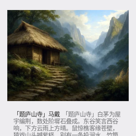
「题庐山寺」马戴
「题庐山寺」白茅为屋
宇编荆，数处阶墀石叠成。东谷笑言西谷
响，下方云雨上方晴。鼠惊樵客缘苍壁，
猿戏山头撼紫柽。别有一条投涧水，竹筒