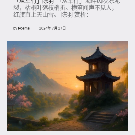
「从军行」陈羽
「从军行」海畔风吹冻泥
裂，枯桐叶落枝梢折。横笛闻声不见人，
红旗直上天山雪。 陈羽 赏析：
by
Poems
2024年 7月 27日