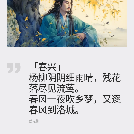
「春兴」
杨柳阴阴细雨晴，残花
落尽见流莺。
春风一夜吹乡梦，又逐
春风到洛城。
武元衡