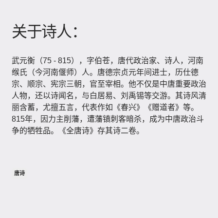
关于诗人：
武元衡（75 - 815），字伯苍，唐代政治家、诗人，河南
缑氏（今河南偃师）人。唐德宗贞元年间进士，历仕德
宗、顺宗、宪宗三朝，官至宰相。他不仅是中唐重要政治
人物，还以诗闻名，与白居易、刘禹锡等交游。其诗风清
丽含蓄，尤擅五言，代表作如《春兴》《赠道者》等。
815年，因力主削藩，遭藩镇刺客暗杀，成为中唐政治斗
争的牺牲品。《全唐诗》存其诗二卷。
唐诗