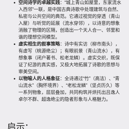
空间诗学的卓越实践
：“城上青山如屋里，东家流水
入西邻”一联，是中国古典诗歌中处理建筑与自然、
私密与公共空间的典范。它通过视觉的穿透（青山
入屋）与听觉的延展（流水穿邻），以诗意的想象
消融了物理的区隔，创造出一个天人合一、邻里和
谐的理想空间模型。
虚实相生的叙事策略
：诗中有实访（柳市南头），
有虚写（桃源绝尘）；有眼前景（青山流水），有
想象事（闭户著书、松老龙鳞）。虚实交织，既保
证了纪游的真实感，又极大地拓展了诗歌的思想与
审美空间。
以物喻人的人格象征
：全诗通过“竹”（高洁）、“青
山流水”（胸怀境界）、“老松龙鳞”（坚贞历久）等
一系列物象，层层叠加，共同构筑并烘托出吕逸人
卓尔不群、超逸绝尘的隐者形象与人格魅力。
启示：