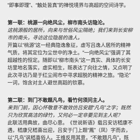
“即事即理”、“触处皆真”的禅悦境界与高超的空间诗学。
第一联：桃源一向绝风尘，柳市南头访隐沦。
这桃源般的居所，向来与世俗风尘隔绝；我们来到长安柳
市的南头，寻访这位隐居的逸人。
开篇以“桃源”这一经典隐逸象征，虚写吕逸人居所的精神
气质，将其定位为尘世中的净土。“一向绝风尘”强调了其
超越性的恒定。随即以“柳市南头”这一真实、具体的长安
坊里地名落实，虚实相生，既表达了向往之情，又点明了
此次寻访乃是于红尘闹市中寻求超脱的精神之旅。“隐沦”
一词，饱含对主人避世高蹈的钦慕。
第二联：到门不敢题凡鸟，看竹何须问主人。
来到门前，因心怀敬意不敢效仿吕安题“凡鸟”之字；既然
只为欣赏高洁的绿竹，又何必一定非要见到主人呢？
此联活用典故，曲尽心意。《世说新语》载吕安访嵇康不
遇，嵇康兄嵇喜出迎，吕安于门上题“鳳”（凤）字而去，
以“凡鸟”讽嵇喜俗人。王维反用其意，“不敢题凡鸟”，既