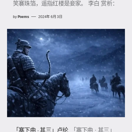
笑褰珠箔，遥指红楼是妾家。 李白 赏析：
by
Poems
2024年 6月 3日
「塞下曲 · 其三」卢纶
「塞下曲 · 其三」