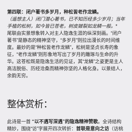
第四联：闭户著书多岁月，种松皆老作龙鳞。
（遥想主人）闭门潜心著书，已不知历经多少岁月；当年
手植的松树，如今皆已苍老，树皮皴裂如龙鳞一般。
*
尾联由实景想象转入对主人隐逸生涯的纵深刻画。“闭户
著书”是静态的精神坚守，“多岁月”则拉出漫长的时间维
度。最妙的是“种松皆老作龙鳞”，松树是坚贞长寿的象
征，“老作龙鳞”则形象地写出了岁月的雕琢与生命的升
华。这苍松既是隐逸生活的见证，其“龙鳞”之姿更是主人
高洁脱俗、历经沧桑而精神弥坚的人格化身。以景结人，
余韵无穷。
整体赏析：
此诗是一首
“以不遇写深遇”的隐逸精神赞歌
。全诗结构
精妙，围绕“访”字展开四次转折：
首联是意向之访
（访桃