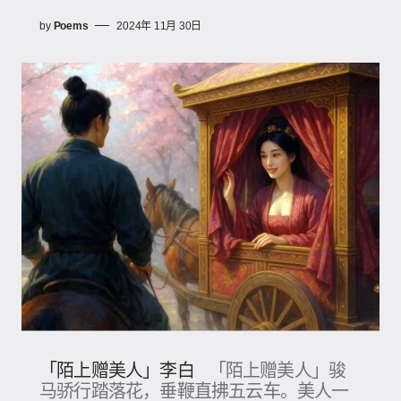
by
Poems
2024年 11月 30日
「陌上赠美人」李白
「陌上赠美人」骏
马骄行踏落花，垂鞭直拂五云车。美人一