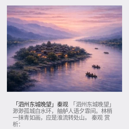
「泗州东城晚望」秦观
「泗州东城晚望」
渺渺孤城白水环，舳舻人语夕霏间。林梢
一抹青如画，应是淮流转处山。 秦观 赏
析：