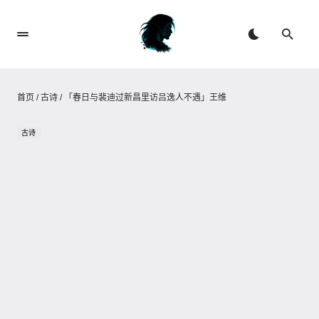
首页
/
古诗
/
「春日与裴迪过新昌里访吕逸人不遇」王维
古诗