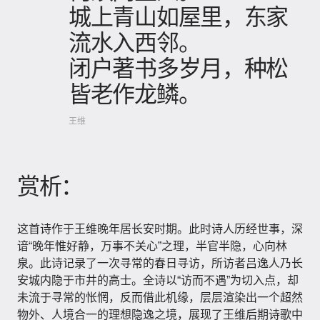
城上青山如屋里，东家
流水入西邻。
闭户著书多岁月，种松
皆老作龙鳞。
王维
赏析：
这首诗作于王维晚年居长安时期。此时诗人历经世事，深
谙“晚年惟好静，万事不关心”之理，半官半隐，心向林
泉。此诗记录了一次寻常的春日寻访，所访者吕逸人乃长
安城内隐于市井的高士。全诗以“访而不遇”为切入点，却
未流于寻常的怅惘，反而借此机缘，层层渲染出一个超然
物外、人境合一的理想隐逸之境，展现了王维后期诗歌中