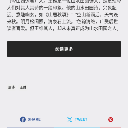
（今山西运城）人。王维是一位山水田园诗人，这是现今
人们对其人其诗的一般印象。他的山水田园诗，兴象超
远、意趣幽玄，如《山居秋暝》：“空山新雨后，天气晚
来秋。明月松间照，清泉石上流。”色韵清绝，广受后世
读者喜爱。但王维其人，却从未真正成为山水田园之人。
阅读更多
唐诗
王维
SHARE
TWEET