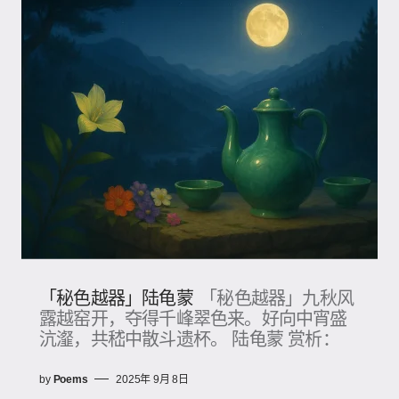
「秘色越器」陆龟蒙
「秘色越器」九秋风
露越窑开，夺得千峰翠色来。好向中宵盛
沆瀣，共嵇中散斗遗杯。 陆龟蒙 赏析：
by
Poems
2025年 9月 8日