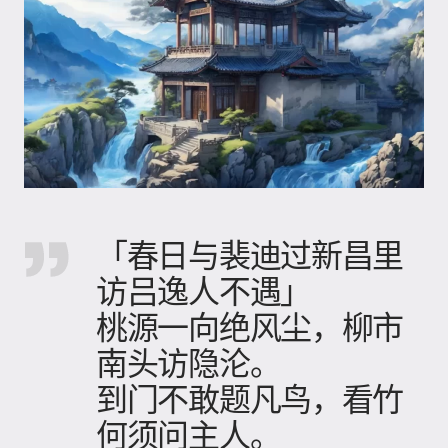
「春日与裴迪过新昌里
访吕逸人不遇」
桃源一向绝风尘，柳市
南头访隐沦。
到门不敢题凡鸟，看竹
何须问主人。