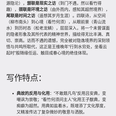
源隐沦），
颔联是现实之访
（到门不遇，然以看竹得
趣），
颈联是环境之访
（由外而内，感知其超然境界），
尾联是时间之访
（遥想其岁月生涯）。四联诗，从空间
（柳市南头）到心境（看竹何须），从眼前景（青山流
水）到历时态（松老龙鳞），层层深入，将一个未曾谋面
的隐者形象及其所代表的精神世界，描绘得无比丰满、真
切、崇高。访而不遇的遗憾，完全被对隐逸境界的深刻领
悟与共鸣所取代，这正是王维晚年“行到水穷处，坐看云
起时”般随缘任运、触目成春心境的绝佳体现。
写作特点：
典故的反用与化用
：“不敢题凡鸟”反用吕安典，变
嘲讽为崇敬；“看竹何须问主人”化用王子猷典，变
痴癖为超然。用典如盐着水，既增添了文化厚度，
又精准传达了复杂微妙的敬意与洒脱。