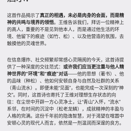
这首作品揭示了
真正的相遇，未必是肉身的会面，而是精
神的共鸣与境界的领悟
。王维告诉我们，拜访一位精神上
的高人，重要的不是见到他本人，而是通过他生活的环
境、他留下的痕迹（如竹、松）、以及他营造的氛围，去
触摸他的灵魂世界。
在信息爆炸、社交频繁却常感心灵隔阂的今天，这首诗提
供了一种深度的交往范式：
或许我们应当更注重与他人精
神世界的“环境”和“痕迹”对话
——他的思想（著书）、他
的品味（种松）、他如何安顿自身与自然及社群的关系
（青山流水）。即便未能“见面”，也能完成一次深刻的“神
交”。同时，这首诗也寄托了王维对理想生存状态的向
往：在尘世中开辟一方心灵净土，让“青山”入怀，“流水”
系邻，在时间的沉淀中（松老龙鳞），成就精神的丰盈与
人格的完满。这份千年前的隐逸智慧，对于渴望在喧嚣中
安顿心灵的现代人而言，依然是一剂温润而深邃的良方。