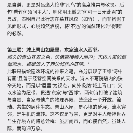
是自谦，更是对吕逸人绝非“凡鸟”的高度推崇与敬畏。后
句“看竹何须问主人”，则化用王徽之“何可一日无此君”的
典故，表明自己此行志在慕其风仪（如竹），而非拘泥于
见面形式，心境超然洒脱，将“不遇”的偶然转化为“得趣”
的必然。
第三联：城上青山如屋里，东家流水入西邻。
城头的青山苍翠之色，仿佛直接映入屋内；东边人家的潺
潺流水，蜿蜒流入了西边邻居的庭院。
*
此联是描绘隐逸环境的神来之笔，充分展现了王维“诗中
有画”且善于经营空间关系的天才。诗人不写院墙内的狭
窄天地，而是以“屋里”为视点，向外吸纳“城上青山”；又
以水流为纽带，贯通“东家”与“西邻”。两句诗打破了建筑
与自然、自家与他户的物理界限，营造出一个
开放、流
动、共生
的居住生态。青山入屋，是心境的延展；流水穿
邻，是生机的流转。这不仅是写景，更是对主人精神世界
与生存境界的诗意诠释：虽居闹市，而心接自然；虽处人
际，而韵通万象。