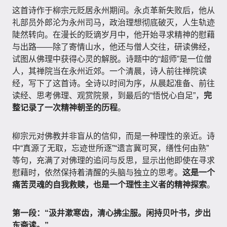
这首诗作于柳宗元贬居永州期间。永贞革新失败后，他从
礼部员外郎沦为永州司马，政治理想彻底破灭，人生轨迹
陡然转向。在漫长的贬谪岁月中，他开始寻求精神的慰藉
与出路——除了寄情山水，他还与僧人交往，研读佛经，
试图从佛理中获得心灵的解脱。诗题中的“超师”是一位僧
人，其禅院当在永州近郊。一个清晨，诗人前往禅院读
经，写下了这首诗。全诗以时间为序，从晨起准备、前往
读经、思考佛理、观赏院景，到最后的“悟悦心自足”，
完
整记录了一次精神朝圣的历程
。
柳宗元对佛教并非盲从的信仰，而是一种理性的亲近。诗
中“真源了无取，忘迹世所逐”“遗言冀可冥，缮性何由熟”
等句，充满了对佛理的追问与反思，显示出他即使在寻求
慰藉时，依然保持着清醒的头脑与独立的思考。
这是一个
痛苦灵魂的自我救赎，也是一个理性主义者的精神探索
。
第一段：“汲井漱寒齿，清心拂尘服。闲持贝叶书，步出
东斋读。”