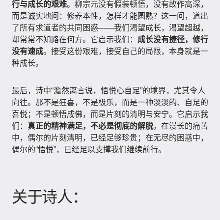
行与成长的艰难
。柳宗元没有假装顿悟，没有故作高深，
而是诚实地问：修养本性，怎样才能圆熟？这一问，道出
了所有求道者的共同困惑——我们渴望成长，渴望超越，
却常常不知路在何方。它启示我们：
成长没有捷径，修行
没有速成
。接受这份艰难，接受自己的局限，本身就是一
种成长。
最后，诗中“澹然离言说，悟悦心自足”的境界，尤其令人
向往。那不是狂喜，不是极乐，而是一种淡淡的、自足的
喜悦；不是顿悟成佛，而是片刻的清明与安宁。它启示我
们：
真正的精神满足，不必是彻底的解脱
。在漫长的痛苦
中，偶尔的片刻清明，已经足够珍贵；在无尽的困惑中，
偶尔的“悟悦”，已经足以支撑我们继续前行。
关于诗人：