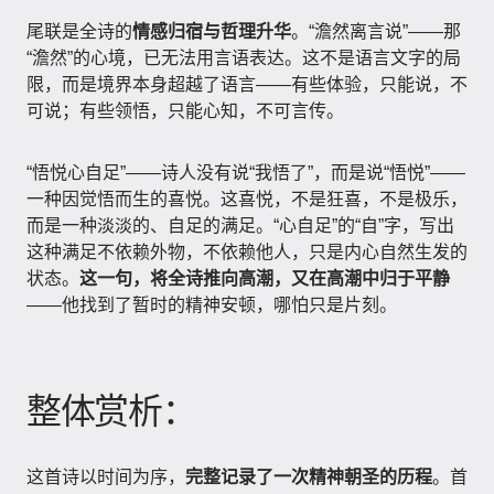
尾联是全诗的
情感归宿与哲理升华
。“澹然离言说”——那
“澹然”的心境，已无法用言语表达。这不是语言文字的局
限，而是境界本身超越了语言——有些体验，只能说，不
可说；有些领悟，只能心知，不可言传。
“悟悦心自足”——诗人没有说“我悟了”，而是说“悟悦”——
一种因觉悟而生的喜悦。这喜悦，不是狂喜，不是极乐，
而是一种淡淡的、自足的满足。“心自足”的“自”字，写出
这种满足不依赖外物，不依赖他人，只是内心自然生发的
状态。
这一句，将全诗推向高潮，又在高潮中归于平静
——他找到了暂时的精神安顿，哪怕只是片刻。
整体赏析：
这首诗以时间为序，
完整记录了一次精神朝圣的历程
。首