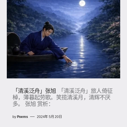
「清溪泛舟」张旭
「清溪泛舟」旅人倚征
棹，薄暮起劳歌。笑揽清溪月，清辉不厌
多。 张旭 赏析：
by
Poems
2024年 5月 20日