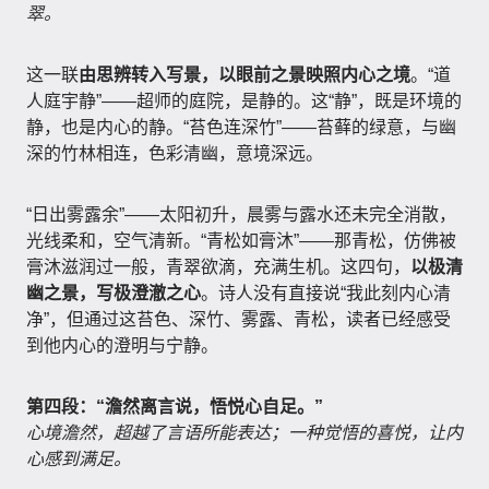
翠。
这一联
由思辨转入写景，以眼前之景映照内心之境
。“道
人庭宇静”——超师的庭院，是静的。这“静”，既是环境的
静，也是内心的静。“苔色连深竹”——苔藓的绿意，与幽
深的竹林相连，色彩清幽，意境深远。
“日出雾露余”——太阳初升，晨雾与露水还未完全消散，
光线柔和，空气清新。“青松如膏沐”——那青松，仿佛被
膏沐滋润过一般，青翠欲滴，充满生机。这四句，
以极清
幽之景，写极澄澈之心
。诗人没有直接说“我此刻内心清
净”，但通过这苔色、深竹、雾露、青松，读者已经感受
到他内心的澄明与宁静。
第四段：“澹然离言说，悟悦心自足。”
心境澹然，超越了言语所能表达；一种觉悟的喜悦，让内
心感到满足。