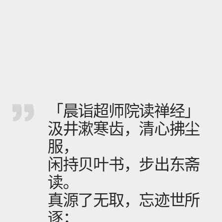
「晨诣超师院读禅经」
汲井漱寒齿，清心拂尘
服，
闲持贝叶书，步出东斋
读。
真源了无取，忘迹世所
逐；