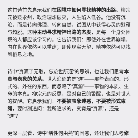
这首诗首先启示我们
在困境中如何寻找精神的出路
。柳宗
元被贬永州，政治理想破灭，人生陷入低谷。他没有沉
沦，而是转向佛理、转向自然，试图从中获得心灵的慰藉
与超脱。这种
主动寻求精神出路的态度
，是每一个身处困
境的人都应该学习的。它告诉我们：即使外在世界崩塌，
内在世界依然可以重建；即使现实无望，精神依然可以找
到栖息之地。
诗中“真源了无取，忘迹世所逐”的思辨，也让我们思考
本
真与表象的关系
。世人追逐的是“迹”——那些表面的、形
式的、外在的东西，而忽略了“真源”——事物的本质、生
命的本真。柳宗元的反思，是对自己的警醒，也是对世人
的提醒。它启示我们：
不要被表象迷惑，不要被形式束
缚
，要时刻追问：我所追求的，究竟是“真源”，还是
“迹”？
更深一层看，诗中“缮性何由熟”的困惑，还让我们思考
修