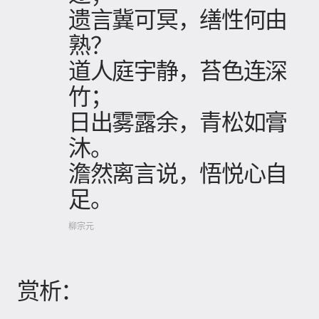
遗言冀可冥，缮性何由
熟？
道人庭宇静，苔色连深
竹；
日出雾露余，青松如膏
沐。
澹然离言说，悟悦心自
足。
柳宗元
赏析：