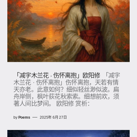
「减字木兰花 · 伤怀离抱」欧阳修
「减字
木兰花 · 伤怀离抱」伤怀离抱，天若有情
天亦老。此意如何？细似轻丝渺似波。扁
舟岸侧，枫叶荻花秋索索。细想前欢，须
著人间比梦间。 欧阳修 赏析：
by
Poems
2025年 6月 27日