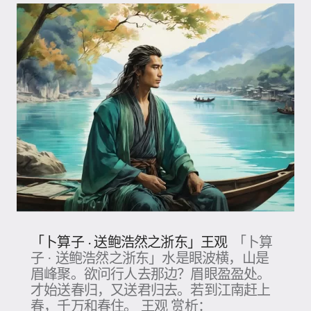
「卜算子 · 送鲍浩然之浙东」王观
「卜算
子 · 送鲍浩然之浙东」水是眼波横，山是
眉峰聚。欲问行人去那边？眉眼盈盈处。
才始送春归，又送君归去。若到江南赶上
春，千万和春住。 王观 赏析：