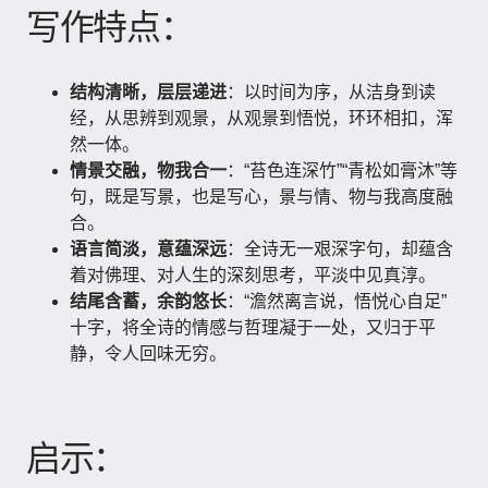
写作特点：
结构清晰，层层递进
：以时间为序，从洁身到读
经，从思辨到观景，从观景到悟悦，环环相扣，浑
然一体。
情景交融，物我合一
：“苔色连深竹”“青松如膏沐”等
句，既是写景，也是写心，景与情、物与我高度融
合。
语言简淡，意蕴深远
：全诗无一艰深字句，却蕴含
着对佛理、对人生的深刻思考，平淡中见真淳。
结尾含蓄，余韵悠长
：“澹然离言说，悟悦心自足”
十字，将全诗的情感与哲理凝于一处，又归于平
静，令人回味无穷。
启示：