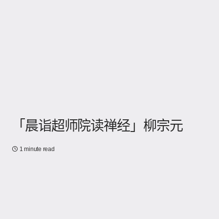
「晨诣超师院读禅经」柳宗元
1 minute read