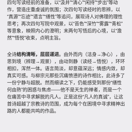
四句写读经前的准备，以“汲井”“清心”“闲持”“步出”等动
作，营造庄重虔诚的氛围；次四句写读经时的思辨，以
“真源”“忘迹”“遗言”“缮性”等追问，展现诗人对佛理的理性
思考；再次四句写院中观景，以“苔色”“深竹”“雾露”“青松”
等意象，映照内心的澄明；末两句写悟后的心境，以“澹
然”“悟悦”收束，点明主旨。
全诗
结构清晰，层层递进
。由外而内（洁身→净心），由
思到境（辨理→观景），由动到静（读经→悟悦），环环
相扣，浑然一体。语言简淡，却意蕴深远；情感内敛，却
真实可感。与柳宗元那些沉痛愤懑的诗作相比，此诗多了
一份宁静与超脱。然而细读之下，仍能感受到那份“缮性
何由熟”的困惑与焦虑——他不是天生的禅者，而是一个
在痛苦中寻求解脱的凡人。正是这份“凡人的真诚”，让这
首诗超越了宗教诗的范围，成为每个在困境中寻求精神出
路的人都能共鸣的作品。