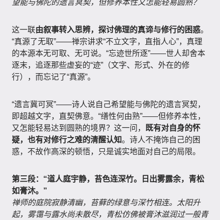
望能与佛陀的遗言冥契，但修养本性又怎能轻易圆熟？
这一联
由叙事转入思辨，探讨佛理的真谛与修行的困惑
。
“真源了无取”——禅宗讲求“不立文字，直指人心”，真理
的本源本无可取、无可说。“忘迹世所逐”——世人却舍本
逐末，追逐那些虚妄的“迹”（文字、形式、外在的修
行），而忘记了“真源”。
“遗言冀可冥”——诗人说自己希望能与佛陀的遗言冥契，
即超越文字，直契佛意。“缮性何由熟”——但修养本性，
又怎能轻易达到圆熟的境界？这一问，
既有对自身的怀
疑，也有对修行之难的清醒认知
。诗人不掩饰自己的困
惑，不故作高深的顿悟，只是诚实地面对自己的局限。
第三段：“道人庭宇静，苔色连深竹。日出雾露余，青松
如膏沐。”
禅师的庭院寂静清幽，苔藓的绿意与深竹相连。太阳升
起，雾霭与露水尚未散尽，青松仿佛被膏沐滋润过一般青