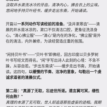
汲取井水漱洗冰冷的牙齿，清净内心，拂去衣上的尘埃。
悠闲地手持贝叶经书，缓步走出东斋，开始诵读。
开篇以
一系列动作写读经前的准备
。“汲井漱寒齿”——清
晨的井水是冰凉的，漱口不仅清洁口腔，更象征洗涤身
心。“清心拂尘服”——“清心”是内在的净化，“拂尘服”是外
在的清洁，内外兼修，为读经营造庄重的氛围。
“闲持贝叶书”——“贝叶书”即佛经，因古印度以贝多罗树
叶书写经文而得名。“闲”字写出诗人此刻的心境：不急不
躁，从容自若。“步出东斋读”——缓步走出书斋，开始诵
读。这四句，
以缓慢的节奏、洁净的意象，勾勒出一个虔
诚求道者的清晨仪式
。
第二段：“真源了无取，忘迹世所逐。遗言冀可冥，缮性
何由熟？”
真理的本源了无可取，世人却追逐那些虚妄的迹相。我期