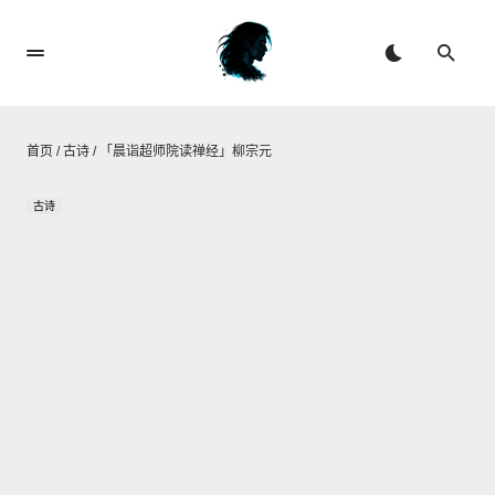
首页
/
古诗
/
「晨诣超师院读禅经」柳宗元
古诗