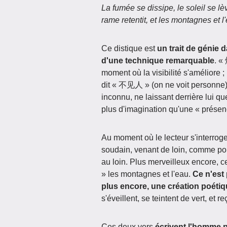
La fumée se dissipe, le soleil se lè
rame retentit, et les montagnes et l
Ce distique est
un trait de génie 
d'une technique remarquable
. «
moment où la visibilité s'améliore ;
dit « 不见人 » (on ne voit personne)
inconnu, ne laissant derrière lui qu
plus d'imagination qu'une « présen
Au moment où le lecteur s'inter
soudain, venant de loin, comme pour
au loin. Plus merveilleux encore, 
» les montagnes et l'eau.
Ce n'est 
plus encore, une création poéti
s'éveillent, se teintent de vert, et re
Ces deux vers
écrivent l'homme pa