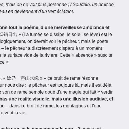
ve, mais on ne voit plus personne ; / Soudain, un bruit de
'eau en deviennent d'un vert éclatant.
dans tout le poème, d'une merveilleuse ambiance et
 烟销日出 » (La fumée se dissipe, le soleil se lève) est le
 logiquement, on devrait voir le pêcheur, mais le poète
 – le pêcheur a discrètement disparu à un moment
e la surface vide de la rivière. Cette « absence » suscite
ce ».
roge, « 欸乃一声山水绿 » – ce bruit de rame résonne
 nous dire : le pêcheur est toujours là, mais il est déjà
ce son de rame semble doué d'une magie qui fait « verdir
pas une réalité visuelle, mais une illusion auditive, et
que
– dans ce bruit de rame, les montagnes et l'eau
çoivent la vie.
r le son, et le paysage par le son
. L'homme est