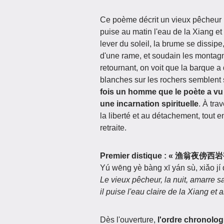
Ce poème décrit un vieux pêcheur : 
puise au matin l'eau de la Xiang e
lever du soleil, la brume se dissipe
d'une rame, et soudain les montagne
retournant, on voit que la barque a
blanches sur les rochers semblen
fois un homme que le poète a vu et
une incarnation spirituelle
. À tra
la liberté et au détachement, tout en
retraite.
Premier distique : « 渔翁
Yú wēng yè bàng xī yán sù, xiǎo jí
Le vieux pêcheur, la nuit, amarre s
il puise l'eau claire de la Xiang e
Dès l'ouverture,
l'ordre chronolog