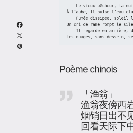
    Le vieux pêcheur, la 
À l’aube, il puise l’eau cla
    Fumée dissipée, soleil
Un cri de rame rompt le sile
    Il regarde en arrière
Les nuages, sans dessein, se
Poème chinois
「渔翁」
渔翁夜傍西
烟销日出不
回看天际下