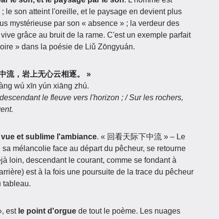
; le son atteint l'oreille, et le paysage en devient plus
lus mystérieuse par son « absence » ; la verdeur des
vive grâce au bruit de la rame. C'est un exemple parfait
llusoire » dans la poésie de Liǔ Zōngyuán.
回看天际下中流，岩上无心云相逐。 »
shàng wú xīn yún xiāng zhú.
descendant le fleuve vers l'horizon ; / Sur les rochers,
ent.
e vue et sublime l'ambiance
. « 回看天际下中流 » – Le
 de sa mélancolie face au départ du pêcheur, se retourne
déjà loin, descendant le courant, comme se fondant à
rrière) est à la fois une poursuite de la trace du pêcheur
 tableau.
, est
le point d'orgue
de tout le poème. Les nuages