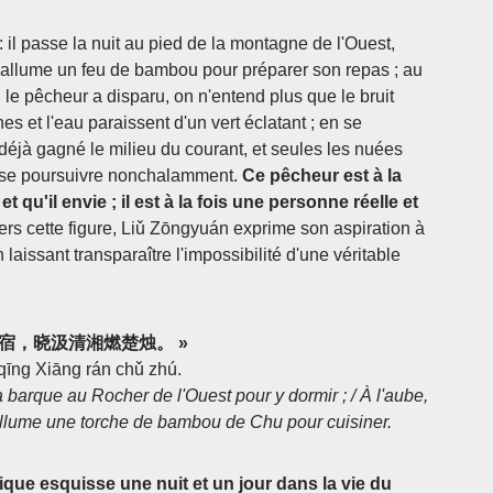
il passe la nuit au pied de la montagne de l'Ouest,
t allume un feu de bambou pour préparer son repas ; au
, le pêcheur a disparu, on n'entend plus que le bruit
s et l'eau paraissent d'un vert éclatant ; en se
 déjà gagné le milieu du courant, et seules les nuées
t se poursuivre nonchalamment.
Ce pêcheur est à la
 qu'il envie ; il est à la fois une personne réelle et
vers cette figure, Liǔ Zōngyuán exprime son aspiration à
 laissant transparaître l'impossibilité d'une véritable
夜傍西岩宿，晓汲清湘燃楚烛。 »
 qīng Xiāng rán chǔ zhú.
a barque au Rocher de l'Ouest pour y dormir ; / À l'aube,
t allume une torche de bambou de Chu pour cuisiner.
ique esquisse une nuit et un jour dans la vie du