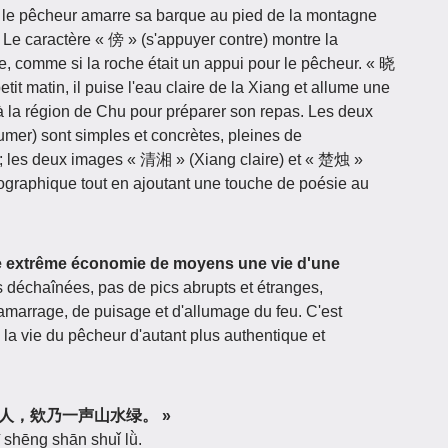
e pêcheur amarre sa barque au pied de la montagne
. Le caractère « 傍 » (s'appuyer contre) montre la
e, comme si la roche était un appui pour le pêcheur. « 晓
matin, il puise l'eau claire de la Xiang et allume une
à la région de Chu pour préparer son repas. Les deux
lumer) sont simples et concrètes, pleines de
 ; les deux images « 清湘 » (Xiang claire) et « 楚烛 »
éographique tout en ajoutant une touche de poésie au
e extrême économie de moyens une vie d'une
 déchaînées, pas de pics abrupts et étranges,
amarrage, de puisage et d'allumage du feu. C'est
 la vie du pêcheur d'autant plus authentique et
日出不见人，欸乃一声山水绿。 »
yī shēng shān shuǐ lǜ.