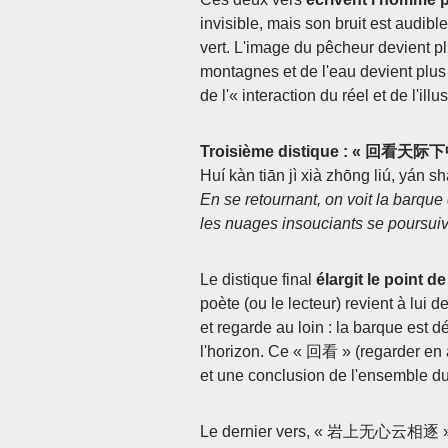
invisible, mais son bruit est audible 
vert. L'image du pêcheur devient p
montagnes et de l'eau devient plus 
de l'« interaction du réel et de l'i
Troisième distique : « 
Huí kàn tiān jì xià zhōng liú, yán 
En se retournant, on voit la barque 
les nuages insouciants se poursuiv
Le distique final
élargit le point d
poète (ou le lecteur) revient à lui
et regarde au loin : la barque est 
l'horizon. Ce « 回看 » (regarder en a
et une conclusion de l'ensemble du
Le dernier vers, « 岩上无心云相逐 »