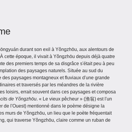
ème
ōngyuán durant son exil à Yǒngzhōu, aux alentours de
 À cette époque, il vivait à Yǒngzhōu depuis déjà quatre
nte des premiers temps de sa disgrâce s'était peu à peu
mplation des paysages naturels. Située au sud du
e des paysages montagneux et fluviaux d'une grande
inaires et traversés par les méandres de la rivière
ses loisirs, errait souvent dans ces paysages et composa
écits de Yǒngzhōu
. « Le vieux pêcheur » (渔翁) est l'un
 de l'Ouest) mentionné dans le poème désigne la
es murs de Yǒngzhōu, un lieu que le poète fréquentait
iang, qui traverse Yǒngzhōu, claire comme un ruban de