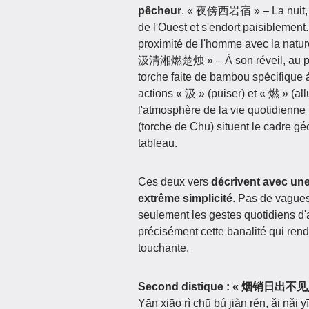
pêcheur
. « 夜傍西岩宿 » – La nuit, l
de l'Ouest et s'endort paisiblement
proximité de l'homme avec la natur
汲清湘燃楚烛 » – À son réveil, au petit 
torche faite de bambou spécifique 
actions « 汲 » (puiser) et « 燃 » (al
l'atmosphère de la vie quotidienne
(torche de Chu) situent le cadre g
tableau.
Ces deux vers
décrivent avec un
extrême simplicité
. Pas de vagues
seulement les gestes quotidiens d'
précisément cette banalité qui rend
touchante.
Second distique : « 烟销
Yān xiāo rì chū bú jiàn rén, ǎi nǎi 