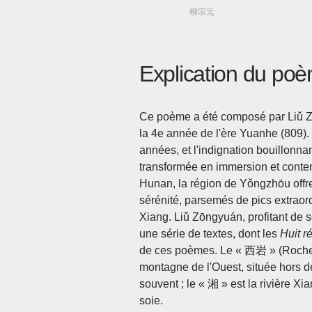
柳宗元
Explication du po
Ce poème a été composé par Liǔ Z
la 4e année de l'ère Yuanhe (809).
années, et l'indignation bouillonna
transformée en immersion et conte
Hunan, la région de Yǒngzhōu offr
sérénité, parsemés de pics extraord
Xiang. Liǔ Zōngyuán, profitant de 
une série de textes, dont les
Huit r
de ces poèmes. Le « 西岩 » (Rocher
montagne de l'Ouest, située hors d
souvent ; le « 湘 » est la rivière X
soie.