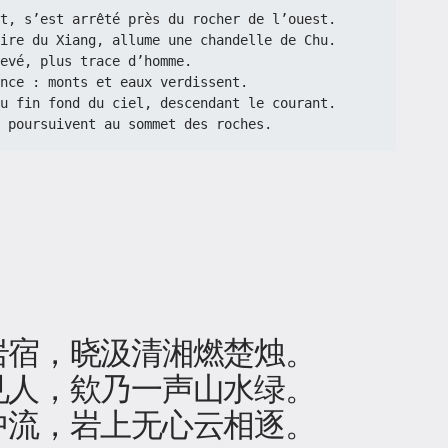
nuit, s’est arrêté près du rocher de l’ouest.
ire du Xiang, allume une chandelle de Chu.
 levé, plus trace d’homme.
nce : monts et eaux verdissent.
, du fin fond du ciel, descendant le courant.
 poursuivent au sommet des roches.
岩宿，晓汲清湘燃楚烛。
见人，欸乃一声山水绿。
中流，岩上无心云相逐。