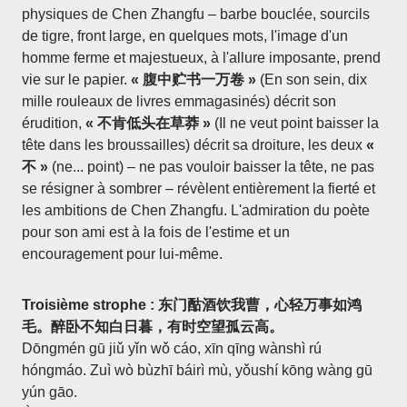
physiques de Chen Zhangfu – barbe bouclée, sourcils
de tigre, front large, en quelques mots, l'image d'un
homme ferme et majestueux, à l'allure imposante, prend
vie sur le papier.
« 腹中贮书一万卷 »
(En son sein, dix
mille rouleaux de livres emmagasinés) décrit son
érudition,
« 不肯低头在草莽 »
(Il ne veut point baisser la
tête dans les broussailles) décrit sa droiture, les deux
«
不 »
(ne... point) – ne pas vouloir baisser la tête, ne pas
se résigner à sombrer – révèlent entièrement la fierté et
les ambitions de Chen Zhangfu. L'admiration du poète
pour son ami est à la fois de l'estime et un
encouragement pour lui-même.
Troisième strophe : 东门酤酒饮我曹，心轻万事如鸿
毛。醉卧不知白日暮，有时空望孤云高。
Dōngmén gū jiǔ yǐn wǒ cáo, xīn qīng wànshì rú
hóngmáo. Zuì wò bùzhī báirì mù, yǒushí kōng wàng gū
yún gāo.