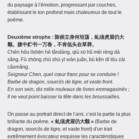
du paysage à l'émotion, progressant par couches,
établissant le ton profond mais chaleureux de tout le
poème.
Deuxième strophe : 陈侯立身何坦荡，虬须虎眉仍大
颡。腹中贮书一万卷，不肯低头在草莽。
Chén hóu lìshēn hé tǎndàng, qiú xū hǔ méi réng dà
sǎng. Fù zhōng zhù shū yī wàn juǎn, bù kěn dī tóu zài
cǎomǎng.
Seigneur Chen, quel cœur franc pour se conduire !
Barbe de dragon, sourcils de tigre, et vaste front.
En son sein, dix mille rouleaux de livres emmagasinés ;
Il ne veut point baisser la tête dans les broussailles.
On passe au portrait direct de l'ami, c'est la partie la plus
brillante du poème.
« 虬须虎眉仍大颡 »
(Barbe de
dragon, sourcils de tigre, et vaste front) d'un trait
extrêmement évocateur esquisse les caractéristiques