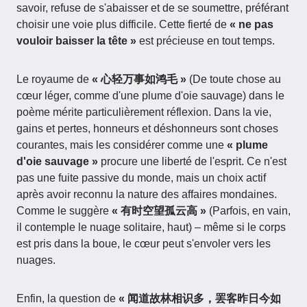
savoir, refuse de s'abaisser et de se soumettre, préférant
choisir une voie plus difficile. Cette fierté de
« ne pas
vouloir baisser la tête »
est précieuse en tout temps.
Le royaume de
« 心轻万事如鸿毛 »
(De toute chose au
cœur léger, comme d'une plume d'oie sauvage) dans le
poème mérite particulièrement réflexion. Dans la vie,
gains et pertes, honneurs et déshonneurs sont choses
courantes, mais les considérer comme une
« plume
d'oie sauvage »
procure une liberté de l'esprit. Ce n'est
pas une fuite passive du monde, mais un choix actif
après avoir reconnu la nature des affaires mondaines.
Comme le suggère
« 有时空望孤云高 »
(Parfois, en vain,
il contemple le nuage solitaire, haut) – même si le corps
est pris dans la boue, le cœur peut s'envoler vers les
nuages.
Enfin, la question de
« 闻道故林相识多，罢客昨日今如