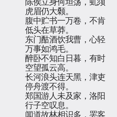
陈侯立身何坦荡，虬须
虎眉仍大颡。
腹中贮书一万卷，不肯
低头在草莽。
东门酤酒饮我曹，心轻
万事如鸿毛。
醉卧不知白日暮，有时
空望孤云高。
长河浪头连天黑，津吏
停舟渡不得。
郑国游人未及家，洛阳
行子空叹息。
闻道故林相识多，罢客