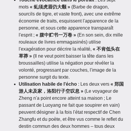
mots
« 虬须虎眉仍大颡 »
(Barbe de dragon,
sourcils de tigre, et vaste front), avec une extrême
économie de traits, esquissent l'apparence de la
personne, et sous cette apparence transparaît
l'esprit ;
« 腹中贮书一万卷 »
(En son sein, dix mille
rouleaux de livres emmagasinés) utilise
l'exagération pour décrire la réalité,
« 不肯低头在
草莽 »
(Il ne veut point baisser la tête dans les
broussailles) utilise la négation pour révéler la
volonté, progressant par couches, l'image de la
personne surgit du texte.
Utilisation habile de l'écho
: Les deux vers
« 郑国
游人未及家，洛阳行子空叹息 »
(Le voyageur de
Zheng n'a point encore atteint sa maison ; Le
passant de Luoyang ne fait que soupirer en vain)
peuvent désigner à la fois l'état respectif de Chen
Zhangfu et du poète, et être vus comme le reflet du
destin commun des deux hommes – tous deux