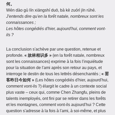
何。
Wén dào gù lín xiāngshí duō, bà kè zuórì jīn rúhé.
J'entends dire qu'en la forêt natale, nombreux sont les
connaissances ;
Les hôtes congédiés d'hier, aujourd'hui, comment vont-
ils ?
La conclusion s'achève par une question, retenue et
profonde.
« 故林相识多 »
(en la forêt natale, nombreux
sont les connaissances) exprime à la fois l'inquiétude
pour la situation de l'ami après son retour au pays, et
interroge le destin de tous les lettrés désenchantés ;
« 罢
客昨日今如何 »
(Les hôtes congédiés d'hier, aujourd'hui,
comment vont-ils ?) élargit le cadre à un contexte social
plus vaste – ceux qui, comme Chen Zhangfu, pleins de
talents inemployés, ont fini par se retirer dans les forêts
et les montagnes, comment vont-ils aujourd'hui ? Cette
question s'adresse à la fois à l'ami, à soi-même, et plus