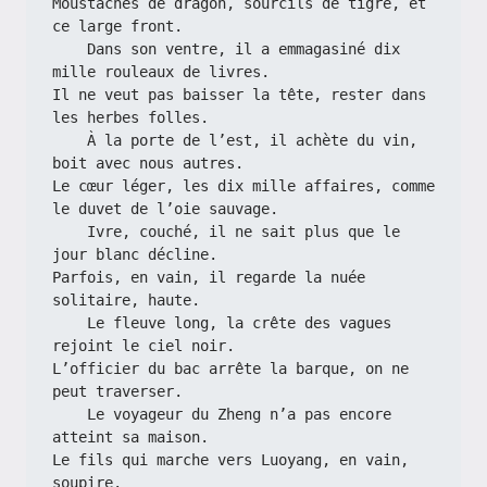
Moustaches de dragon, sourcils de tigre, et 
ce large front.
    Dans son ventre, il a emmagasiné dix 
mille rouleaux de livres.
Il ne veut pas baisser la tête, rester dans 
les herbes folles.
    À la porte de l’est, il achète du vin, 
boit avec nous autres.
Le cœur léger, les dix mille affaires, comme 
le duvet de l’oie sauvage.
    Ivre, couché, il ne sait plus que le 
jour blanc décline.
Parfois, en vain, il regarde la nuée 
solitaire, haute.
    Le fleuve long, la crête des vagues 
rejoint le ciel noir.
L’officier du bac arrête la barque, on ne 
peut traverser.
    Le voyageur du Zheng n’a pas encore 
atteint sa maison.
Le fils qui marche vers Luoyang, en vain, 
soupire.