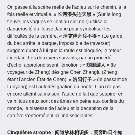
On passe à la scène réelle de l'adieu sur le chemin, à la
fois réelle et virtuelle.
« 长河浪头连天黑 »
(Sur le long
fleuve, les vagues se lient au ciel noir) utilise la
dangerosité du fleuve Jaune pour symboliser les
difficultés de la carrière,
« 津吏停舟渡不得 »
(Le garde
du bac arrête la barque, impossible de traverser)
suggère quant à lui que la route est bloquée, le retour
incertain. Les deux vers suivants, par un procédé
d'écho, approfondissent l'émotion :
« 郑国游人 »
(le
voyageur de Zheng) désigne Chen Zhangfu (Zheng
étant l'ancien État de Chen),
« 洛阳行子 »
(le passant de
Luoyang) est l'autodésignation du poète. L'un n'a pas
encore atteint sa maison, l'autre ne fait que soupirer en
vain, tous deux sont des âmes en peine aux confins du
monde, la tristesse de l'adieu et la déception de la
carrière s'entremêlent ici, indissociables.
Cinquième strophe : 闻道故林相识多，罢客昨日今如