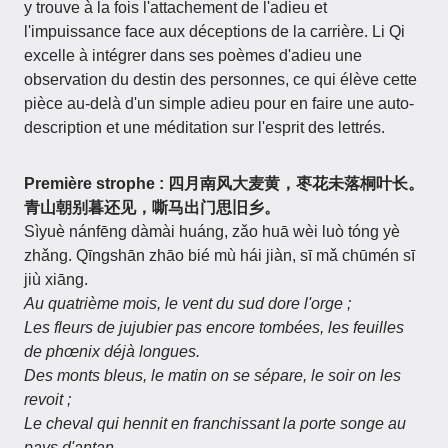
y trouve à la fois l'attachement de l'adieu et
l'impuissance face aux déceptions de la carrière. Li Qi
excelle à intégrer dans ses poèmes d'adieu une
observation du destin des personnes, ce qui élève cette
pièce au-delà d'un simple adieu pour en faire une auto-
description et une méditation sur l'esprit des lettrés.
Première strophe : 四月南风大麦黄，枣花未落桐叶长。
青山朝别暮还见，嘶马出门思旧乡。
Sìyuè nánfēng dàmài huáng, zǎo huā wèi luò tóng yè
zhǎng. Qīngshān zhāo bié mù hái jiàn, sī mǎ chūmén sī
jiù xiāng.
Au quatrième mois, le vent du sud dore l'orge ;
Les fleurs de jujubier pas encore tombées, les feuilles
de phœnix déjà longues.
Des monts bleus, le matin on se sépare, le soir on les
revoit ;
Le cheval qui hennit en franchissant la porte songe au
pays d'antan.