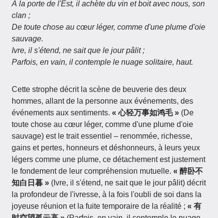
À la porte de l'Est, il achète du vin et boit avec nous, son
clan ;
De toute chose au cœur léger, comme d'une plume d'oie
sauvage.
Ivre, il s'étend, ne sait que le jour pâlit ;
Parfois, en vain, il contemple le nuage solitaire, haut.
Cette strophe décrit la scène de beuverie des deux
hommes, allant de la personne aux événements, des
événements aux sentiments.
« 心轻万事如鸿毛 »
(De
toute chose au cœur léger, comme d'une plume d'oie
sauvage) est le trait essentiel – renommée, richesse,
gains et pertes, honneurs et déshonneurs, à leurs yeux
légers comme une plume, ce détachement est justement
le fondement de leur compréhension mutuelle.
« 醉卧不
知白日暮 »
(Ivre, il s'étend, ne sait que le jour pâlit) décrit
la profondeur de l'ivresse, à la fois l'oubli de soi dans la
joyeuse réunion et la fuite temporaire de la réalité ;
« 有
时空望孤云高 »
(Parfois, en vain, il contemple le nuage