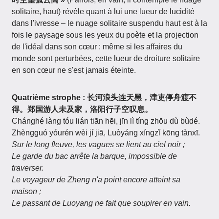
solitaire, haut) révèle quant à lui une lueur de lucidité
dans l'ivresse – le nuage solitaire suspendu haut est à la
fois le paysage sous les yeux du poète et la projection
de l'idéal dans son cœur : même si les affaires du
monde sont perturbées, cette lueur de droiture solitaire
en son cœur ne s'est jamais éteinte.
Quatrième strophe : 长河浪头连天黑，津吏停舟渡不
得。郑国游人未及家，洛阳行子空叹息。
Chánghé làng tóu lián tiān hēi, jīn lì tíng zhōu dù bùdé.
Zhèngguó yóurén wèi jí jiā, Luòyáng xíngzǐ kōng tànxī.
Sur le long fleuve, les vagues se lient au ciel noir ;
Le garde du bac arrête la barque, impossible de
traverser.
Le voyageur de Zheng n'a point encore atteint sa
maison ;
Le passant de Luoyang ne fait que soupirer en vain.