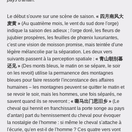
Le début s'ouvre sur une scène de saison.
« 四月南风大
麦黄 »
(Au quatrième mois, le vent du sud dore l'orge)
indique la saison des adieux ; l'orge doré, les fleurs de
jujubier prospères, les feuilles de phœnix luxuriantes,
c'est une vision de moisson promise, mais teintée d'une
légère mélancolie par la séparation. Les deux vers
suivants passent à la perception spatiale :
« 青山朝别暮
还见 »
(Des monts bleus, le matin on se sépare, le soir
on les revoit) utilise la permanence des montagnes
bleues pour faire ressortir l'inconstance des affaires
humaines – les montagnes peuvent se quitter le matin et
se revoir le soir, mais les hommes, une fois séparés, ne
savent quand ils se reverront ;
« 嘶马出门思旧乡 »
(Le
cheval qui hennit en franchissant la porte songe au pays
d'antan) part du hennissement du cheval pour évoquer
la nostalgie de l'homme : si même le cheval s'attache à
l'écurie, qu'en est-il de l'homme ? Ces quatre vers vont