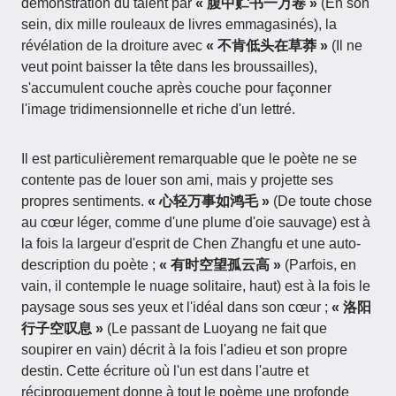
démonstration du talent par
« 腹中贮书一万卷 »
(En son
sein, dix mille rouleaux de livres emmagasinés), la
révélation de la droiture avec
« 不肯低头在草莽 »
(Il ne
veut point baisser la tête dans les broussailles),
s'accumulent couche après couche pour façonner
l'image tridimensionnelle et riche d'un lettré.
Il est particulièrement remarquable que le poète ne se
contente pas de louer son ami, mais y projette ses
propres sentiments.
« 心轻万事如鸿毛 »
(De toute chose
au cœur léger, comme d'une plume d'oie sauvage) est à
la fois la largeur d'esprit de Chen Zhangfu et une auto-
description du poète ;
« 有时空望孤云高 »
(Parfois, en
vain, il contemple le nuage solitaire, haut) est à la fois le
paysage sous ses yeux et l'idéal dans son cœur ;
« 洛阳
行子空叹息 »
(Le passant de Luoyang ne fait que
soupirer en vain) décrit à la fois l'adieu et son propre
destin. Cette écriture où l'un est dans l'autre et
réciproquement donne à tout le poème une profonde