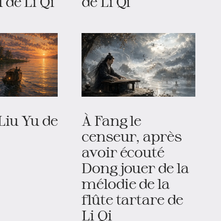
de Li Qi
de Li Qi
Liu Yu de
À Fang le
censeur, après
avoir écouté
Dong jouer de la
mélodie de la
flûte tartare de
Li Qi