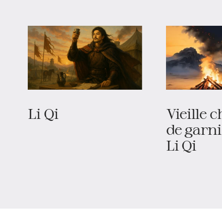
Li Qi
Vieille 
de garn
Li Qi