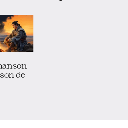
chanson
ison de