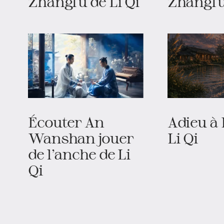
Zhangfu de Li Qi
Zhangfu 
Écouter An
Adieu à 
Wanshan jouer
Li Qi
de l’anche de Li
Qi