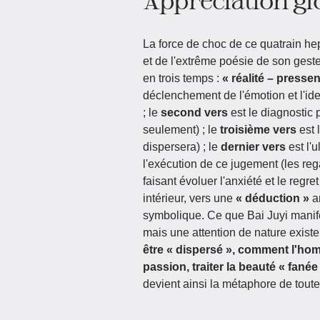
La force de choc de ce quatrain he
et de l'extrême poésie de son gest
en trois temps :
« réalité – presse
déclenchement de l'émotion et l'iden
; le
second vers
est le diagnostic 
seulement) ; le
troisième vers
est 
dispersera) ; le
dernier vers
est l'
l'exécution de ce jugement (les rega
faisant évoluer l'anxiété et le regre
intérieur, vers une
« déduction »
an
symbolique. Ce que Bai Juyi manifes
mais une attention de nature existen
être « dispersé », comment l'hom
passion, traiter la beauté « fanée
devient ainsi la métaphore de tout