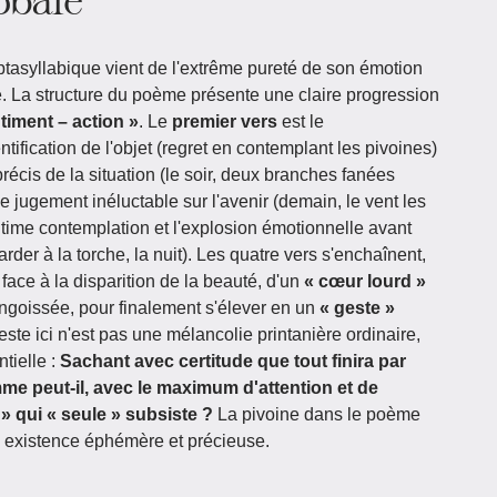
ptasyllabique vient de l'extrême pureté de son émotion
e. La structure du poème présente une claire progression
ntiment – action »
. Le
premier vers
est le
tification de l'objet (regret en contemplant les pivoines)
précis de la situation (le soir, deux branches fanées
le jugement inéluctable sur l'avenir (demain, le vent les
ultime contemplation et l'explosion émotionnelle avant
rder à la torche, la nuit). Les quatre vers s'enchaînent,
t face à la disparition de la beauté, d'un
« cœur lourd »
goissée, pour finalement s'élever en un
« geste »
te ici n'est pas une mélancolie printanière ordinaire,
tielle :
Sachant avec certitude que tout finira par
me peut-il, avec le maximum d'attention et de
 » qui « seule » subsiste ?
La pivoine dans le poème
e existence éphémère et précieuse.