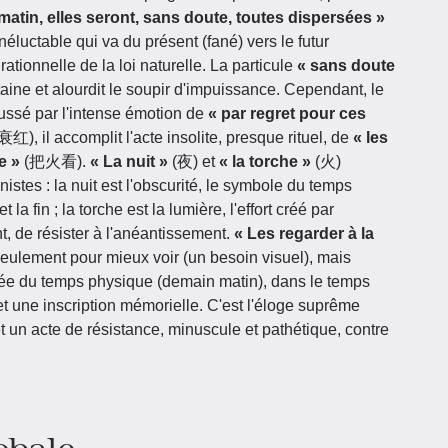
matin, elles seront, sans doute, toutes dispersées »
table qui va du présent (fané) vers le futur
rationnelle de la loi naturelle. La particule
« sans doute
aine et alourdit le soupir d'impuissance. Cependant, le
oussé par l'intense émotion de
« par regret pour ces
, il accomplit l'acte insolite, presque rituel, de
« les
e »
(把火看).
« La nuit »
(夜) et
« la torche »
(火)
stes : la nuit est l'obscurité, le symbole du temps
 la fin ; la torche est la lumière, l'effort créé par
nt, de résister à l'anéantissement.
« Les regarder à la
eulement pour mieux voir (un besoin visuel), mais
rivée du temps physique (demain matin), dans le temps
t une inscription mémorielle. C'est l'éloge suprême
t un acte de résistance, minuscule et pathétique, contre
obale