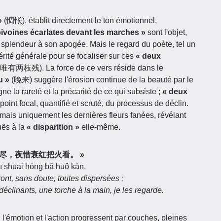
»
(惆怅), établit directement le ton émotionnel,
pivoines écarlates devant les marches »
sont l'objet,
 splendeur à son apogée. Mais le regard du poète, tel un
périté générale pour se focaliser sur ces
« deux
唯有两枝残). La force de ce vers réside dans le
u »
(晚来) suggère l'érosion continue de la beauté par le
e la rareté et la précarité de ce qui subsiste ;
« deux
int focal, quantifié et scruté, du processus de déclin.
, mais uniquement les dernières fleurs fanées, révélant
uës à la
« disparition »
elle-même.
风起应吹尽，夜惜衰红把火看。 »
xī shuāi hóng bǎ huǒ kàn.
ont, sans doute, toutes dispersées ;
déclinants, une torche à la main, je les regarde.
l'émotion et l'action progressent par couches, pleines