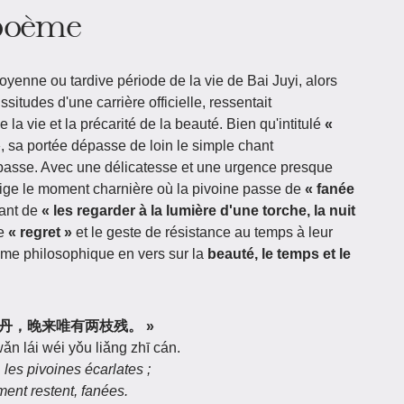
 poème
enne ou tardive période de la vie de Bai Juyi, alors
ssitudes d'une carrière officielle, ressentait
 la vie et la précarité de la beauté. Bien qu'intitulé
«
»
, sa portée dépasse de loin le simple chant
 passe. Avec une délicatesse et une urgence presque
 fige le moment charnière où la pivoine passe de
« fanée
sant de
« les regarder à la lumière d'une torche, la nuit
de
« regret »
et le geste de résistance au temps à leur
ame philosophique en vers sur la
beauté, le temps et le
阶前红牡丹，晚来唯有两枝残。 »
n lái wéi yǒu liǎng zhī cán.
les pivoines écarlates ;
ent restent, fanées.