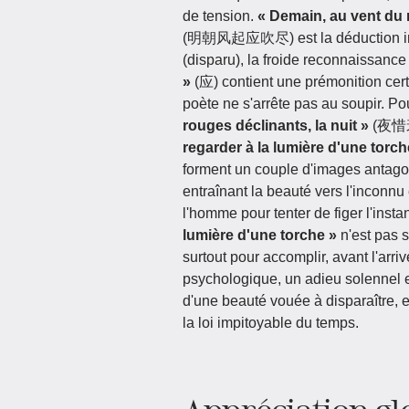
de tension.
« Demain, au vent du 
(明朝风起应吹尽) est la déduction inéluc
(disparu), la froide reconnaissance 
»
(应) contient une prémonition cert
poète ne s'arrête pas au soupir. P
rouges déclinants, la nuit »
(夜惜衰红)
regarder à la lumière d'une torch
forment un couple d'images antagoni
entraînant la beauté vers l'inconnu et
l'homme pour tenter de figer l'insta
lumière d'une torche »
n'est pas s
surtout pour accomplir, avant l'ar
psychologique, un adieu solennel e
d'une beauté vouée à disparaître, e
la loi impitoyable du temps.
Appréciation gl