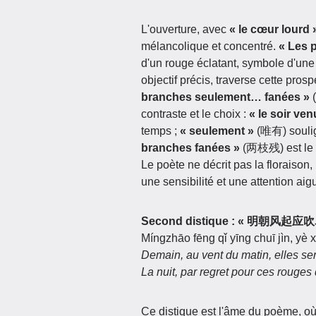
L'ouverture, avec
« le cœur lourd 
mélancolique et concentré.
« Les 
d'un rouge éclatant, symbole d'une
objectif précis, traverse cette pros
branches seulement… fanées »
(
contraste et le choix :
« le soir ven
temps ;
« seulement »
(唯有) soulign
branches fanées »
(两枝残) est le po
Le poète ne décrit pas la floraison
une sensibilité et une attention aig
Second distique : « 明朝
Míngzhāo fēng qǐ yīng chuī jìn, yè 
Demain, au vent du matin, elles ser
La nuit, par regret pour ces rouges 
Ce distique est l'âme du poème, où 