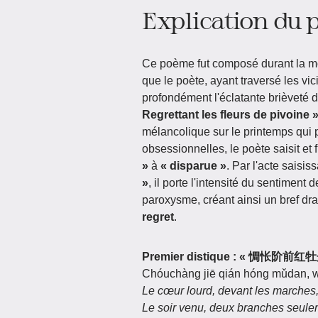
Explication du
Ce poème fut composé durant la moy
que le poète, ayant traversé les vici
profondément l'éclatante brièveté de
Regrettant les fleurs de pivoine 
mélancolique sur le printemps qui
obsessionnelles, le poète saisit et
»
à
« disparue »
. Par l'acte saisis
»
, il porte l'intensité du sentiment 
paroxysme, créant ainsi un bref dr
regret
.
Premier distique : « 惆怅
Chóuchàng jiē qián hóng mǔdan, wǎ
Le cœur lourd, devant les marches, 
Le soir venu, deux branches seulem