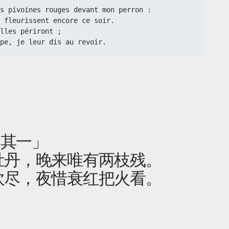
 Je plains les pivoines rouges devant mon perron :
ement fleurissent encore ce soir.
lles périront ;
a lampe, je leur dis au revoir.
 其一」
牡丹，晚来唯有两枝残。
吹尽，夜惜衰红把火看。