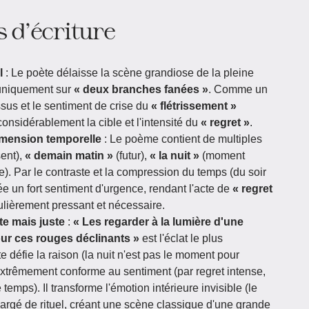
 d'écriture
l
: Le poète délaisse la scène grandiose de la pleine
 uniquement sur
« deux branches fanées »
. Comme un
ssus et le sentiment de crise du
« flétrissement »
onsidérablement la cible et l'intensité du
« regret »
.
dimension temporelle
: Le poème contient de multiples
ent),
« demain matin »
(futur),
« la nuit »
(moment
e). Par le contraste et la compression du temps (du soir
rée un fort sentiment d'urgence, rendant l'acte de
« regret
culièrement pressant et nécessaire.
te mais juste
:
« Les regarder à la lumière d'une
pour ces rouges déclinants »
est l'éclat le plus
 défie la raison (la nuit n'est pas le moment pour
extrêmement conforme au sentiment (par regret intense,
temps). Il transforme l'émotion intérieure invisible (le
chargé de rituel, créant une scène classique d'une grande