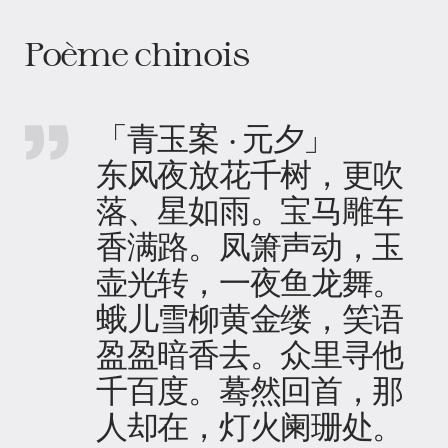
Poème chinois
「青玉案 · 元夕」
东风夜放花千树，更吹
落、星如雨。宝马雕车
香满路。凤箫声动，玉
壶光转，一夜鱼龙舞。
蛾儿雪柳黄金缕，笑语
盈盈暗香去。众里寻他
千百度。蓦然回首，那
人却在，灯火阑珊处。