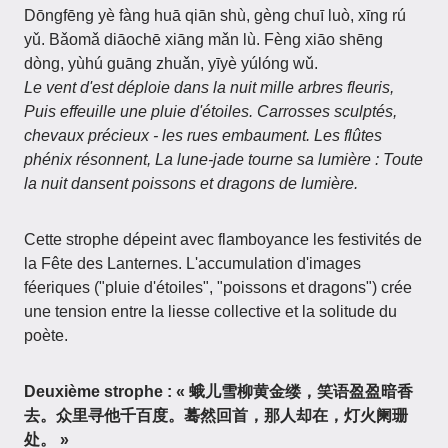
Dōngfēng yè fàng huā qiān shù, gèng chuī luò, xīng rú
yǔ. Bǎomǎ diāochē xiāng mǎn lù. Fèng xiāo shēng
dòng, yùhú guāng zhuǎn, yīyè yúlóng wǔ.
Le vent d'est déploie dans la nuit mille arbres fleuris,
Puis effeuille une pluie d'étoiles. Carrosses sculptés,
chevaux précieux - les rues embaument. Les flûtes
phénix résonnent, La lune-jade tourne sa lumière : Toute
la nuit dansent poissons et dragons de lumière.
Cette strophe dépeint avec flamboyance les festivités de
la Fête des Lanternes. L'accumulation d'images
féeriques ("pluie d'étoiles", "poissons et dragons") crée
une tension entre la liesse collective et la solitude du
poète.
Deuxième strophe :
« 蛾儿雪柳黄金缕，笑语盈盈暗香
去。众里寻他千百度。蓦然回首，那人却在，灯火阑珊
处。 »