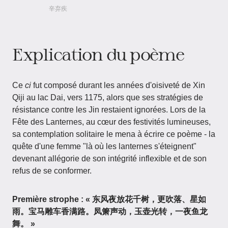
辛弃疾
Explication du poème
Ce
ci
fut composé durant les années d'oisiveté de Xin
Qiji au lac Dai, vers 1175, alors que ses stratégies de
résistance contre les Jin restaient ignorées. Lors de la
Fête des Lanternes, au cœur des festivités lumineuses,
sa contemplation solitaire le mena à écrire ce poème - la
quête d'une femme "là où les lanternes s'éteignent"
devenant allégorie de son intégrité inflexible et de son
refus de se conformer.
Première strophe :
« 东风夜放花千树，更吹落、星如
雨。宝马雕车香满路。凤箫声动，玉壶光转，一夜鱼龙
舞。 »