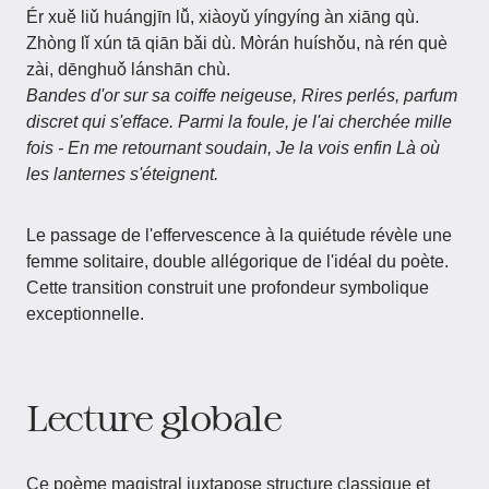
Ér xuě liǔ huángjīn lǚ, xiàoyǔ yíngyíng àn xiāng qù.
Zhòng lǐ xún tā qiān bǎi dù. Mòrán huíshǒu, nà rén què
zài, dēnghuǒ lánshān chù.
Bandes d'or sur sa coiffe neigeuse, Rires perlés, parfum
discret qui s'efface. Parmi la foule, je l'ai cherchée mille
fois - En me retournant soudain, Je la vois enfin Là où
les lanternes s'éteignent.
Le passage de l'effervescence à la quiétude révèle une
femme solitaire, double allégorique de l'idéal du poète.
Cette transition construit une profondeur symbolique
exceptionnelle.
Lecture globale
Ce poème magistral juxtapose structure classique et