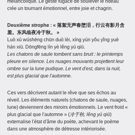
mélancolique. Le geste fugace de soulever le rideau
crée un tournant émotionnel, entre joie et chagrin.
Deuxième strophe :
« 落絮无声春堕泪，行云有影月含
羞。东风临夜冷于秋。 »
Luò xù wúshēng chūn duò lèi, xíng yún yǒu yǐng yuè
hán xiū. Dōngfēng lín yè lěng yú qiū.
Les chatons de saule tombent sans bruit : le printemps
pleure en silence. Les nuages mouvants projettent leur
ombre sur la lune pudique. Le vent d'est, dans la nuit,
est plus glacial que l'automne.
Ces vers décrivent autant le rêve que ses échos au
réveil. Les éléments naturels (chatons de saule, nuages,
lune) deviennent des miroirs émotionnels. Le vent froid «
plus glacial que l'automne » (
冷于秋, lěng yú qiū
)
externalise l'état d'âme du poète, achevant le poème
dans une atmosphère de détresse intériorisée.