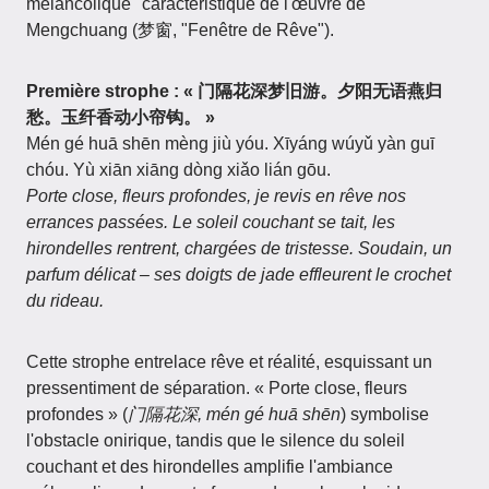
mélancolique" caractéristique de l'œuvre de
Mengchuang (梦窗, "Fenêtre de Rêve").
Première strophe :
« 门隔花深梦旧游。夕阳无语燕归
愁。玉纤香动小帘钩。 »
Mén gé huā shēn mèng jiù yóu. Xīyáng wúyǔ yàn guī
chóu. Yù xiān xiāng dòng xiǎo lián gōu.
Porte close, fleurs profondes, je revis en rêve nos
errances passées. Le soleil couchant se tait, les
hirondelles rentrent, chargées de tristesse. Soudain, un
parfum délicat – ses doigts de jade effleurent le crochet
du rideau.
Cette strophe entrelace rêve et réalité, esquissant un
pressentiment de séparation. « Porte close, fleurs
profondes » (
门隔花深, mén gé huā shēn
) symbolise
l'obstacle onirique, tandis que le silence du soleil
couchant et des hirondelles amplifie l'ambiance