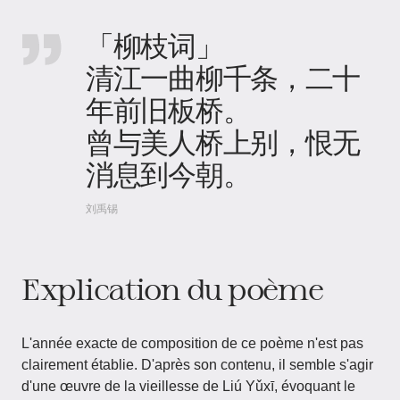
「柳枝词」
清江一曲柳千条，二十
年前旧板桥。
曾与美人桥上别，恨无
消息到今朝。
刘禹锡
Explication du poème
L'année exacte de composition de ce poème n'est pas
clairement établie. D'après son contenu, il semble s'agir
d'une œuvre de la vieillesse de Liú Yǔxī, évoquant le