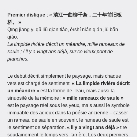
Premier distique : « 清江一曲柳千条，二十年前旧板
桥。 »
Qīng jiāng yī qǔ liǔ qiān tiáo, èrshí nián qián jiù bǎn
qiáo.
La limpide rivière décrit un méandre, mille rameaux de
saule ; / Il y a vingt ans déjà, sur ce vieux pont de
planches.
Le début décrit simplement le paysage, mais chaque
vers est chargé de sentiment.
« La limpide rivière décrit
un méandre »
est la forme de l'eau, mais aussi la
sinuosité de la mémoire ;
« mille rameaux de saule »
est le paysage réel sous les yeux, mais aussi le symbole
immuable des adieux dans la poésie ancienne – casser
un rameau de saule en souvenir, le rameau de saule est
le sentiment de séparation.
« Il y a vingt ans déjà »
tire
soudainement le temps vers l'arrière. Les deux premiers