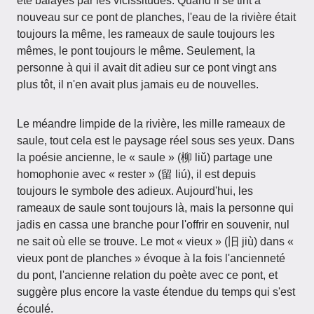
été balayés par les vicissitudes. Quand il se tint à
nouveau sur ce pont de planches, l'eau de la rivière était
toujours la même, les rameaux de saule toujours les
mêmes, le pont toujours le même. Seulement, la
personne à qui il avait dit adieu sur ce pont vingt ans
plus tôt, il n'en avait plus jamais eu de nouvelles.
Le méandre limpide de la rivière, les mille rameaux de
saule, tout cela est le paysage réel sous ses yeux. Dans
la poésie ancienne, le « saule » (柳 liǔ) partage une
homophonie avec « rester » (留 liú), il est depuis
toujours le symbole des adieux. Aujourd'hui, les
rameaux de saule sont toujours là, mais la personne qui
jadis en cassa une branche pour l'offrir en souvenir, nul
ne sait où elle se trouve. Le mot « vieux » (旧 jiù) dans «
vieux pont de planches » évoque à la fois l'ancienneté
du pont, l'ancienne relation du poète avec ce pont, et
suggère plus encore la vaste étendue du temps qui s'est
écoulé.