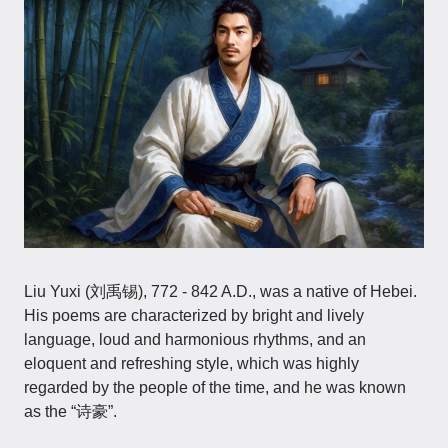
Liu Yuxi (刘禹锡), 772 - 842 A.D., was a native of Hebei.
His poems are characterized by bright and lively
language, loud and harmonious rhythms, and an
eloquent and refreshing style, which was highly
regarded by the people of the time, and he was known
as the “诗豪”.