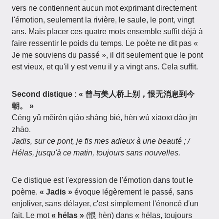
vers ne contiennent aucun mot exprimant directement
l'émotion, seulement la rivière, le saule, le pont, vingt
ans. Mais placer ces quatre mots ensemble suffit déjà à
faire ressentir le poids du temps. Le poète ne dit pas «
Je me souviens du passé », il dit seulement que le pont
est vieux, et qu'il y est venu il y a vingt ans. Cela suffit.
Second distique : « 曾与美人桥上别，恨无消息到今
朝。 »
Céng yǔ měirén qiáo shàng bié, hèn wú xiāoxī dào jīn
zhāo.
Jadis, sur ce pont, je fis mes adieux à une beauté ; /
Hélas, jusqu'à ce matin, toujours sans nouvelles.
Ce distique est l'expression de l'émotion dans tout le
poème.
« Jadis »
évoque légèrement le passé, sans
enjoliver, sans délayer, c'est simplement l'énoncé d'un
fait. Le mot
« hélas »
(恨 hèn) dans « hélas, toujours