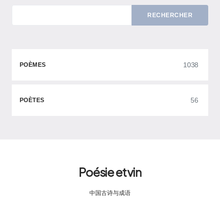
RECHERCHER
1038
POÈMES
56
POÈTES
Poésie et vin
中国古诗与成语