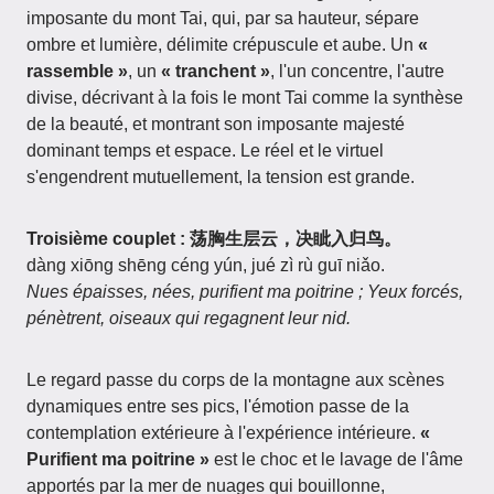
imposante du mont Tai, qui, par sa hauteur, sépare
ombre et lumière, délimite crépuscule et aube. Un
«
rassemble »
, un
« tranchent »
, l'un concentre, l'autre
divise, décrivant à la fois le mont Tai comme la synthèse
de la beauté, et montrant son imposante majesté
dominant temps et espace. Le réel et le virtuel
s'engendrent mutuellement, la tension est grande.
Troisième couplet : 荡胸生层云，决眦入归鸟。
dàng xiōng shēng céng yún, jué zì rù guī niǎo.
Nues épaisses, nées, purifient ma poitrine ; Yeux forcés,
pénètrent, oiseaux qui regagnent leur nid.
Le regard passe du corps de la montagne aux scènes
dynamiques entre ses pics, l'émotion passe de la
contemplation extérieure à l'expérience intérieure.
«
Purifient ma poitrine »
est le choc et le lavage de l'âme
apportés par la mer de nuages qui bouillonne,