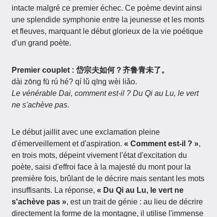
intacte malgré ce premier échec. Ce poème devint ainsi
une splendide symphonie entre la jeunesse et les monts
et fleuves, marquant le début glorieux de la vie poétique
d'un grand poète.
Premier couplet : 岱宗夫如何？齐鲁青未了。
dài zōng fū rú hé? qí lǔ qīng wèi liǎo.
Le vénérable Dai, comment est-il ? Du Qi au Lu, le vert
ne s'achève pas.
Le début jaillit avec une exclamation pleine
d'émerveillement et d'aspiration.
« Comment est-il ? »
,
en trois mots, dépeint vivement l'état d'excitation du
poète, saisi d'effroi face à la majesté du mont pour la
première fois, brûlant de le décrire mais sentant les mots
insuffisants. La réponse,
« Du Qi au Lu, le vert ne
s'achève pas »
, est un trait de génie : au lieu de décrire
directement la forme de la montagne, il utilise l'immense