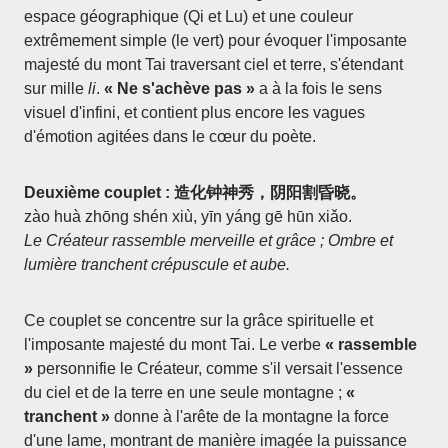
espace géographique (Qi et Lu) et une couleur
extrêmement simple (le vert) pour évoquer l'imposante
majesté du mont Tai traversant ciel et terre, s'étendant
sur mille
li
.
« Ne s'achève pas »
a à la fois le sens
visuel d'infini, et contient plus encore les vagues
d'émotion agitées dans le cœur du poète.
Deuxième couplet : 造化钟神秀，阴阳割昏晓。
zào huà zhōng shén xiù, yīn yáng gē hūn xiǎo.
Le Créateur rassemble merveille et grâce ; Ombre et
lumière tranchent crépuscule et aube.
Ce couplet se concentre sur la grâce spirituelle et
l'imposante majesté du mont Tai. Le verbe
« rassemble
»
personnifie le Créateur, comme s'il versait l'essence
du ciel et de la terre en une seule montagne ;
«
tranchent »
donne à l'arête de la montagne la force
d'une lame, montrant de manière imagée la puissance