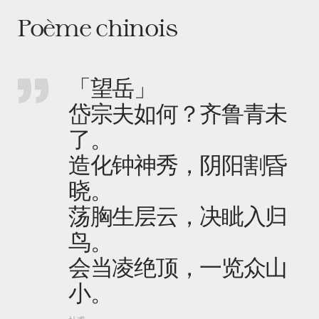
Poème chinois
「望岳」
岱宗夫如何？齐鲁青未
了。
造化钟神秀，阴阳割昏
晓。
荡胸生层云，决眦入归
鸟。
会当凌绝顶，一览众山
小。