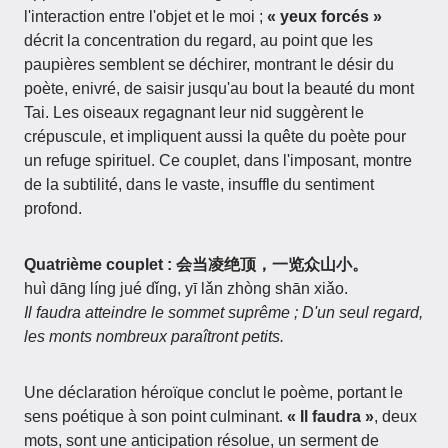
l'interaction entre l'objet et le moi ;
« yeux forcés »
décrit la concentration du regard, au point que les
paupières semblent se déchirer, montrant le désir du
poète, enivré, de saisir jusqu'au bout la beauté du mont
Tai. Les oiseaux regagnant leur nid suggèrent le
crépuscule, et impliquent aussi la quête du poète pour
un refuge spirituel. Ce couplet, dans l'imposant, montre
de la subtilité, dans le vaste, insuffle du sentiment
profond.
Quatrième couplet : 会当凌绝顶，一览众山小。
huì dāng líng jué dǐng, yī lǎn zhòng shān xiǎo.
Il faudra atteindre le sommet suprême ; D'un seul regard,
les monts nombreux paraîtront petits.
Une déclaration héroïque conclut le poème, portant le
sens poétique à son point culminant.
« Il faudra »
, deux
mots, sont une anticipation résolue, un serment de