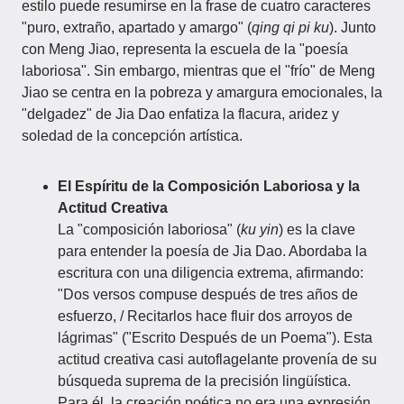
estilo puede resumirse en la frase de cuatro caracteres
"puro, extraño, apartado y amargo" (
qing qi pi ku
). Junto
con Meng Jiao, representa la escuela de la "poesía
laboriosa". Sin embargo, mientras que el "frío" de Meng
Jiao se centra en la pobreza y amargura emocionales, la
"delgadez" de Jia Dao enfatiza la flacura, aridez y
soledad de la concepción artística.
El Espíritu de la Composición Laboriosa y la
Actitud Creativa
La "composición laboriosa" (
ku yin
) es la clave
para entender la poesía de Jia Dao. Abordaba la
escritura con una diligencia extrema, afirmando:
"Dos versos compuse después de tres años de
esfuerzo, / Recitarlos hace fluir dos arroyos de
lágrimas" ("Escrito Después de un Poema"). Esta
actitud creativa casi autoflagelante provenía de su
búsqueda suprema de la precisión lingüística.
Para él, la creación poética no era una expresión