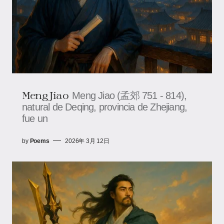
Meng Jiao
Meng Jiao (孟郊 751 - 814),
natural de Deqing, provincia de Zhejiang,
fue un
by
Poems
2026年 3月 12日