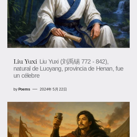
Liu Yuxi
Liu Yuxi (刘禹锡 772 - 842),
natural de Luoyang, provincia de Henan, fue
un célebre
by
Poems
2024年 5月 22日