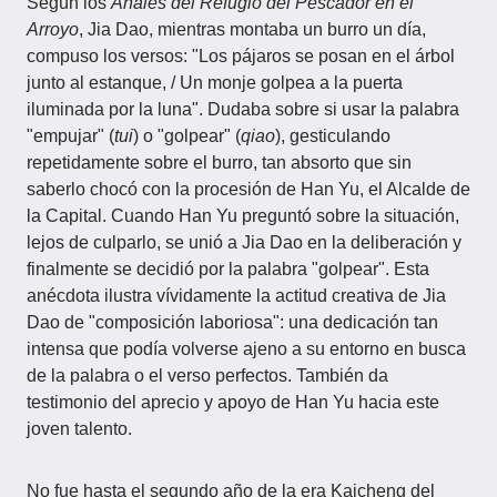
Según los
Anales del Refugio del Pescador en el
Arroyo
, Jia Dao, mientras montaba un burro un día,
compuso los versos: "Los pájaros se posan en el árbol
junto al estanque, / Un monje golpea a la puerta
iluminada por la luna". Dudaba sobre si usar la palabra
"empujar" (
tui
) o "golpear" (
qiao
), gesticulando
repetidamente sobre el burro, tan absorto que sin
saberlo chocó con la procesión de Han Yu, el Alcalde de
la Capital. Cuando Han Yu preguntó sobre la situación,
lejos de culparlo, se unió a Jia Dao en la deliberación y
finalmente se decidió por la palabra "golpear". Esta
anécdota ilustra vívidamente la actitud creativa de Jia
Dao de "composición laboriosa": una dedicación tan
intensa que podía volverse ajeno a su entorno en busca
de la palabra o el verso perfectos. También da
testimonio del aprecio y apoyo de Han Yu hacia este
joven talento.
No fue hasta el segundo año de la era Kaicheng del