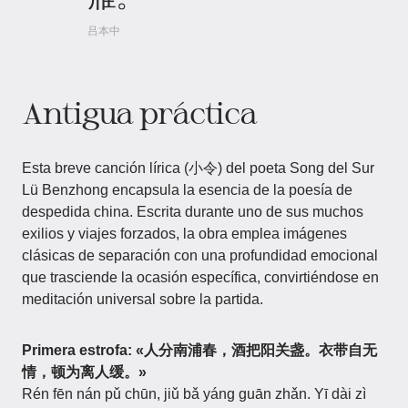
吕本中
Antigua práctica
Esta breve canción lírica (小令) del poeta Song del Sur
Lü Benzhong encapsula la esencia de la poesía de
despedida china. Escrita durante uno de sus muchos
exilios y viajes forzados, la obra emplea imágenes
clásicas de separación con una profundidad emocional
que trasciende la ocasión específica, convirtiéndose en
meditación universal sobre la partida.
Primera estrofa: «人分南浦春，酒把阳关盏。衣带自无
情，顿为离人缓。»
Rén fēn nán pǔ chūn, jiǔ bǎ yáng guān zhǎn. Yī dài zì