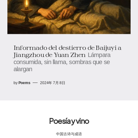
Informado del destierro de Baijuyi a
Jiangzhou de Yuan Zhen
Lámpara
consumida, sin llama, sombras que se
alargan
by
Poems
2024年 7月 8日
Poesía y vino
中国古诗与成语