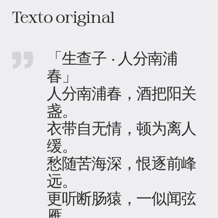
Texto original
「生查子 · 人分南浦
春」
人分南浦春，酒把阳关
盏。
衣带自无情，顿为离人
缓。
愁随苦海深，恨逐前峰
远。
更听断肠猿，一似闻弦
雁。