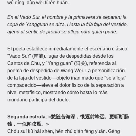
wú qíng, dùn wèi lí rén huǎn.
En el Vado Sur, el hombre y la primavera se separan; la
copa de Yangguan se alza. Hasta la fría faja del vestido,
ajena al sentir, de pronto se afloja para quien parte.
El poeta establece inmediatamente el escenario clásico:
"Vado Sur" (南浦), lugar de despedidas desde los
Cantos de Chu, y "Yang guan" (阳关), referencia al
poema de despedida de Wang Wei. La personificación
de la faja del vestido—objeto inanimado que "se afloja"
compadecido—eleva el dolor físico de la separación a
nivel metafísico, mostrando cómo hasta lo más
mundano participa del duelo.
Segunda estrofa: «愁随苦海深，恨逐前峰远。更听断肠
猿，一似闻弦雁。»
Chóu suí kǔ hǎi shēn, hèn zhú qián fēng yuǎn. Gèng