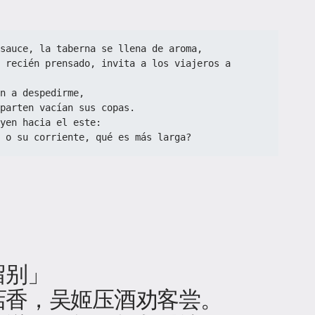
sauce, la taberna se llena de aroma,  
 recién prensado, invita a los viajeros a 
n a despedirme,  
parten vacían sus copas.  
yen hacia el este:  
 o su corriente, qué es más larga?
留别」
店香，吴姬压酒劝客尝。