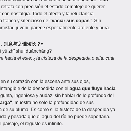
retrata con precisión el estado complejo de querer
r con nostalgia. Todo el afecto y la reluctancia
o franco y silencioso de
"vaciar sus copas"
. Sin
 amistad juvenil parece especialmente ardiente y pura.
问东流水，别意与之谁短长？»
yì yǔ zhī shuí duǎncháng?
e hacia el este: ¿la tristeza de la despedida o ella, cuál
 en su corazón con la escena ante sus ojos,
 intangible de la despedida con el
agua que fluye hacia
regunta, ingeniosa y audaz, sin hablar de lo profundo del
larga"
, muestra no solo la profundidad de sus
a de su pluma. Es como si la tristeza de la despedida ya
ofunda y pesada que el agua del río no puede soportarla.
paisaje, el regusto es infinito.