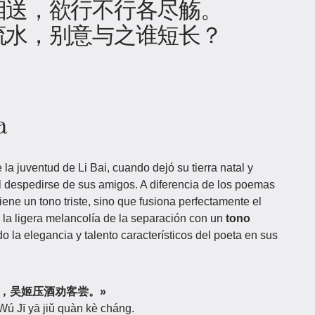
相送，欲行不行各尽觞。
流水，别意与之谁短长？
a
a juventud de Li Bai, cuando dejó su tierra natal y
 al despedirse de sus amigos. A diferencia de los poemas
ene un tono triste, sino que fusiona perfectamente el
y la ligera melancolía de la separación con un
tono
o la elegancia y talento característicos del poeta en sus
花满店香，吴姬压酒劝客尝。»
Wú Jī yā jiǔ quàn kè cháng.