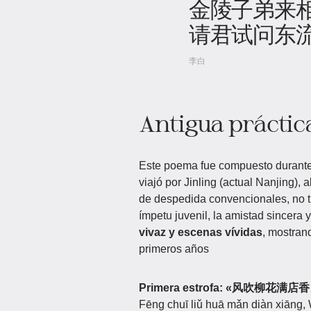
金陵子弟来
请君试问东
李白
Antigua práctic
Este poema fue compuesto durante l
viajó por Jinling (actual Nanjing),
de despedida convencionales, no ti
ímpetu juvenil, la amistad sincera 
vivaz y escenas vívidas
, mostrand
primeros años
Primera estrofa: «风吹柳
Fēng chuī liǔ huā mǎn diàn xiāng, 