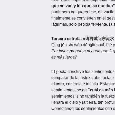
que se van y los que se quedan"
partir pero no querer irse, de vacila
finalmente se convierten en el gest
lágrimas, solo bebida ferviente, la
Tercera estrofa: «请君试
Qǐng jūn shì wèn dōngliúshuǐ, bié 
Por favor, pregunta al agua que fluy
es más larga?
El poeta concluye los sentimientos
comparando la tristeza abstracta e
el este
, concreta e infinita. Esta p
sentimiento sino de
"cuál es más 
sentimientos, sino también la fuerz
llenara el cielo y la tierra, tan pr
Conectando los sentimientos con el 