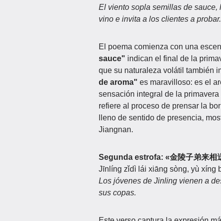
El viento sopla semillas de sauce, 
vino e invita a los clientes a probar.
El poema comienza con una escena
sauce"
indican el final de la prim
que su naturaleza volátil también 
de aroma"
es maravilloso: es el a
sensación integral de la primavera
refiere al proceso de prensar la bo
lleno de sentido de presencia, mos
Jiangnan.
Segunda estrofa: «金陵子
Jīnlíng zǐdì lái xiāng sòng, yù xíng
Los jóvenes de Jinling vienen a d
sus copas.
Este verso captura la expresión 