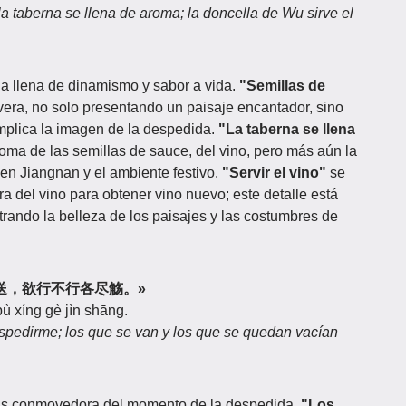
la taberna se llena de aroma; la doncella de Wu sirve el
 llena de dinamismo y sabor a vida.
"Semillas de
avera, no solo presentando un paisaje encantador, sino
implica la imagen de la despedida.
"La taberna se llena
roma de las semillas de sauce, del vino, pero más aún la
 en Jiangnan y el ambiente festivo.
"Servir el vino"
se
rra del vino para obtener vino nuevo; este detalle está
trando la belleza de los paisajes y las costumbres de
弟来相送，欲行不行各尽觞。»
 bù xíng gè jìn shāng.
espedirme; los que se van y los que se quedan vacían
más conmovedora del momento de la despedida.
"Los