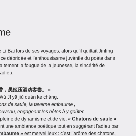
ème
 Bai lors de ses voyages, alors qu'il quittait Jinling
égance débridée et l'enthousiasme juvénile du poète dans
itement la fougue de la jeunesse, la sincérité de
'adieu.
柳花满店香，吴姬压酒劝客尝。 »
Wú Jī yā jiǔ quàn kè cháng.
tons de saule, la taverne embaume ;
ouveau, engageant les hôtes à y goûter.
 pleine de dynamisme et de vie.
« Chatons de saule »
ant une ambiance poétique tout en suggérant l'adieu par
 embaume »
est merveilleux : c'est l'arôme des chatons,