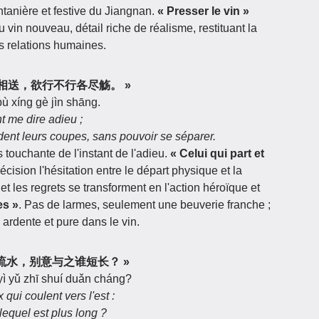
ntanière et festive du Jiangnan.
« Presser le vin »
u vin nouveau, détail riche de réalisme, restituant la
s relations humaines.
陵子弟来相送，欲行不行各尽觞。 »
 bù xíng gè jìn shāng.
t me dire adieu ;
ident leurs coupes, sans pouvoir se séparer.
s touchante de l'instant de l'adieu.
« Celui qui part et
cision l'hésitation entre le départ physique et la
 et les regrets se transforment en l'action héroïque et
es »
. Pas de larmes, seulement une beuverie franche ;
s ardente et pure dans le vin.
君试问东流水，别意与之谁短长？ »
 yì yǔ zhī shuí duǎn cháng?
ui coulent vers l'est :
 lequel est plus long ?