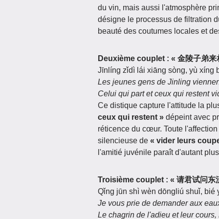
du vin, mais aussi l'atmosphère pri
désigne le processus de filtration d
beauté des coutumes locales et de
Deuxième couplet : « 金
Jīnlíng zǐdì lái xiāng sòng, yù xíng
Les jeunes gens de Jinling viennen
Celui qui part et ceux qui restent v
Ce distique capture l'attitude la plu
ceux qui restent »
dépeint avec pré
réticence du cœur. Toute l'affection
silencieuse de
« vider leurs coup
l'amitié juvénile paraît d'autant plu
Troisième couplet : « 请
Qǐng jūn shì wèn dōngliú shuǐ, bié
Je vous prie de demander aux eaux q
Le chagrin de l'adieu et leur cours,