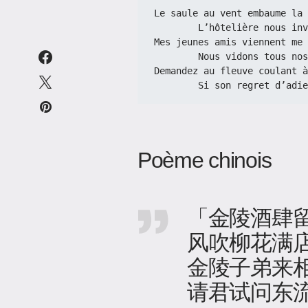
Le saule au vent embaume la 
        L’hôtelière nou
Mes jeunes amis viennent me 
        Nous vidons tou
Demandez au fleuve coulant à
        Si son regret d
Poème chinois
「金陵酒肆
风吹柳花满
金陵子弟来
请君试问东