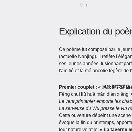
李白
Explication du po
Ce poème fut composé par le jeune Li
(actuelle Nanjing). Il reflète l'él
ses jeunes années, fusionnant parfa
l'amitié et la mélancolie légère de l
Premier couplet : « 风吹
Fēng chuī liǔ huā mǎn diàn xiāng, 
Le vent printanier emporte les cha
La serveuse du Wu presse le vin n
Cette ouverture dépeint une scène
évoque la fin du printemps, apport
leur nature volatile.
« La taverne