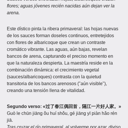
flores; aguas jóvenes recién nacidas aún dejan ver la
arena.
Este dístico pinta la ribera primaveral: las hojas nuevas
de los sauces forman doseles continuos, entretejidos
con flores de albaricoque que crean un contraste
cromático vibrante. Las aguas, aún bajas, revelan
bancos de arena, capturando el preciso momento en
que la naturaleza despierta. La maestría reside en la
combinación dinámica: el crecimiento vegetal
(sauces/albaricoques) contrasta con la quietud
transitoria de los bancos arenosos ("aún visible"),
creando una tensión llena de vitalidad.
Segundo verso: «过了春江偶回首，隔江一片好人家。»
Guò le chūn jiāng ǒu huí shǒu, gé jiāng yī piàn hǎo rén
jiā.
Tras cruzar el río primaveral, al volverme por azar, diviso