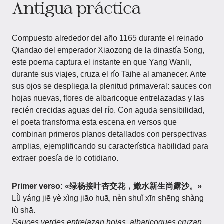
Antigua práctica
Compuesto alrededor del año 1165 durante el reinado
Qiandao del emperador Xiaozong de la dinastía Song,
este poema captura el instante en que Yang Wanli,
durante sus viajes, cruza el río Taihe al amanecer. Ante
sus ojos se despliega la plenitud primaveral: sauces con
hojas nuevas, flores de albaricoque entrelazadas y las
recién crecidas aguas del río. Con aguda sensibilidad,
el poeta transforma esta escena en versos que
combinan primeros planos detallados con perspectivas
amplias, ejemplificando su característica habilidad para
extraer poesía de lo cotidiano.
Primer verso: «绿杨接叶杏交花，嫩水新生尚露沙。»
Lǜ yáng jiē yè xìng jiāo huā, nèn shuǐ xīn shēng shàng
lù shā.
Sauces verdes entrelazan hojas, albaricoques cruzan