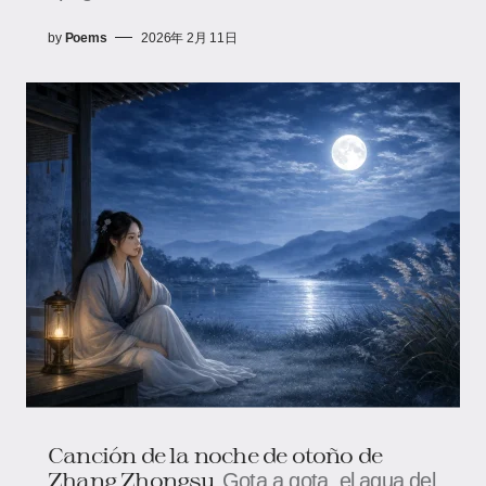
by
Poems
2026年 2月 11日
Canción de la noche de otoño de
Zhang Zhongsu
Gota a gota, el agua del