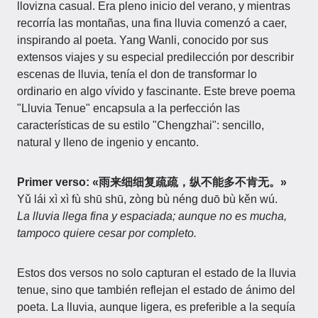
llovizna casual. Era pleno inicio del verano, y mientras
recorría las montañas, una fina lluvia comenzó a caer,
inspirando al poeta. Yang Wanli, conocido por sus
extensos viajes y su especial predilección por describir
escenas de lluvia, tenía el don de transformar lo
ordinario en algo vívido y fascinante. Este breve poema
"Lluvia Tenue" encapsula a la perfección las
características de su estilo "Chengzhai": sencillo,
natural y lleno de ingenio y encanto.
Primer verso: «雨来细细复疏疏，纵不能多不肯无。»
Yǔ lái xì xì fù shū shū, zòng bù néng duō bù kěn wú.
La lluvia llega fina y espaciada; aunque no es mucha,
tampoco quiere cesar por completo.
Estos dos versos no solo capturan el estado de la lluvia
tenue, sino que también reflejan el estado de ánimo del
poeta. La lluvia, aunque ligera, es preferible a la sequía