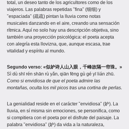
total, un deseo tanto de los agricultores como de los
viajeros. Las palabras repetidas "fina" (细细) y
"espaciada" (疏疏) pintan la lluvia como notas
musicales danzando en el aire, creando una sensación
rítmica. Aquí no solo hay una descripción objetiva, sino
también una proyección psicológica: el poeta acepta
con alegría esta llovizna, que, aunque escasa, trae
vitalidad y espíritu al mundo.
Segundo verso: «似妒诗人山入眼，千峰故隔一帘珠。»
Sì dù shī rén shān rù yǎn, qiān fēng gù gé yī lián zhū.
Como si envidiosa de que el poeta admire las
montañas, oculta los mil picos tras una cortina de perlas.
La genialidad reside en el carácter "envidiosa" (妒). La
lluvia, en sí misma sin emociones, se personifica, como
si compitiera con el poeta por el disfrute del paisaje. La
palabra "envidiosa" (妒) da vida a la naturaleza,