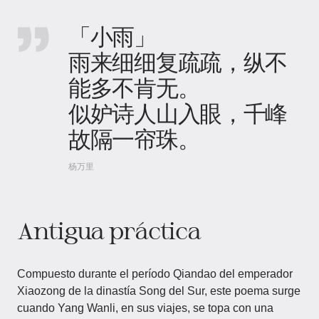
「小雨」
雨来细细复疏疏，纵不
能多不肯无。
似妒诗人山入眼，千峰
故隔一帘珠。
杨万里
Antigua práctica
Compuesto durante el período Qiandao del emperador
Xiaozong de la dinastía Song del Sur, este poema surge
cuando Yang Wanli, en sus viajes, se topa con una