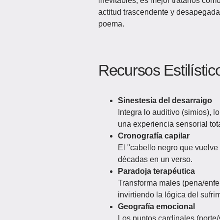
inevitables, es mejor tratarlos como
actitud trascendente y desapegada 
poema.
Recursos Estilístic
Sinestesia del desarraigo
Integra lo auditivo (simios), lo
una experiencia sensorial tota
Cronografía capilar
El "cabello negro que vuelve
décadas en un verso.
Paradoja terapéutica
Transforma males (pena/enfe
invirtiendo la lógica del sufri
Geografía emocional
Los puntos cardinales (norte/