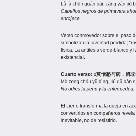
Lǜ fà chūn quán bái, cāng yán jiǔ 
Cabellos negros de primavera ahora
enrojece.
Verso conmovedor sobre el paso de
simbolizan la juventud perdida; "ro
física. La antítesis verde-blanco y
existencial.
Cuarto verso: «莫憎愁与病，
Mò zēng chóu yǔ bìng, liú qǔ bàn 
No odies la pena y la enfermedad; 
El cierre transforma la queja en ace
convertirlos en compañeros revela 
inevitable, no de resistirlo.