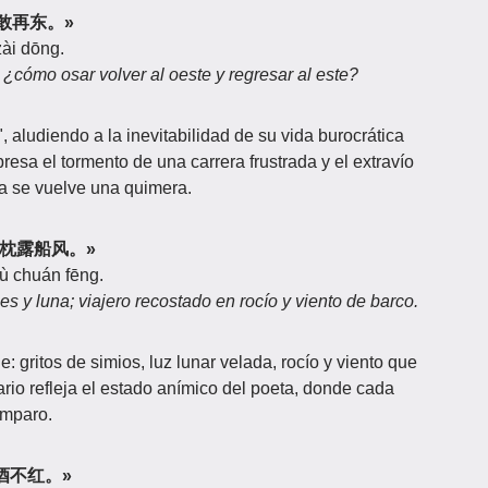
西归敢再东。»
zài dōng.
e; ¿cómo osar volver al oeste y regresar al este?
r", aludiendo a la inevitabilidad de su vida burocrática
sa el tormento de una carrera frustrada y el extravío
sa se vuelve una quimera.
，客枕露船风。»
ù chuán fēng.
s y luna; viajero recostado en rocío y viento de barco.
: gritos de simios, luz lunar velada, rocío y viento que
tario refleja el estado anímico del poeta, donde cada
amparo.
颜酒不红。»