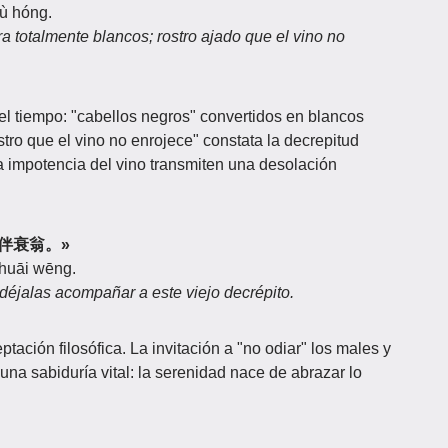
bù hóng.
 totalmente blancos; rostro ajado que el vino no
l tiempo: "cabellos negros" convertidos en blancos
stro que el vino no enrojece" constata la decrepitud
 la impotencia del vino transmiten una desolación
留取伴衰翁。»
shuāi wēng.
déjalas acompañar a este viejo decrépito.
ptación filosófica. La invitación a "no odiar" los males y
una sabiduría vital: la serenidad nace de abrazar lo