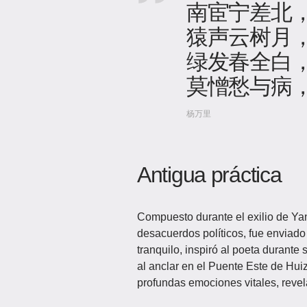
南宦宁差北
猿声云树月
绿发春全白
莫憎愁与病
杨万里
Antigua práctica
Compuesto durante el exilio de Ya
desacuerdos políticos, fue enviado
tranquilo, inspiró al poeta durante
al anclar en el Puente Este de Hu
profundas emociones vitales, revel