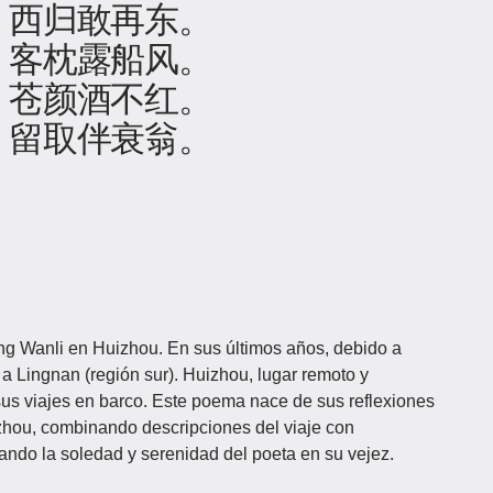
，西归敢再东。
，客枕露船风。
，苍颜酒不红。
，留取伴衰翁。
ng Wanli en Huizhou. En sus últimos años, debido a
 a Lingnan (región sur). Huizhou, lugar remoto y
 sus viajes en barco. Este poema nace de sus reflexiones
izhou, combinando descripciones del viaje con
ando la soledad y serenidad del poeta en su vejez.