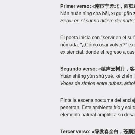
Primer verso: «南宦宁差北，
Nán huàn nìng chā běi, xī guī gǎn 
Servir en el sur no difiere del nort
El poeta inicia con "servir en el su
nómada. "¿Cómo osar volver?" expre
existencial, donde el regreso a ca
Segundo verso: «猿声云树月
Yuán shēng yún shù yuè, kè zhěn l
Voces de simios entre nubes, árbole
Pinta la escena nocturna del anclaje
penetran. Este ambiente frío y soli
elemento natural amplifica su des
Tercer verso: «绿发春全白，苍