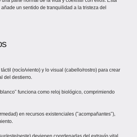
 una parte normal de la vida y coexistir con ellos. Esta
añade un sentido de tranquilidad a la tristeza del
os
 táctil (rocío/viento) y lo visual (cabello/rostro) para crear
l del destierro.
 blanco" funciona como reloj biológico, comprimiendo
rmedad) en recursos existenciales ("acompañantes"),
miento.
sur/este/oeste) devienen coordenadas del extravío vital,