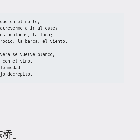
que en el norte,  
atreverme a ir al este?  
es nublados, la luna;  
rocío, la barca, el viento.  
vera se vuelve blanco,  
 con el vino.  
fermedad—  
jo decrépito.
东桥」