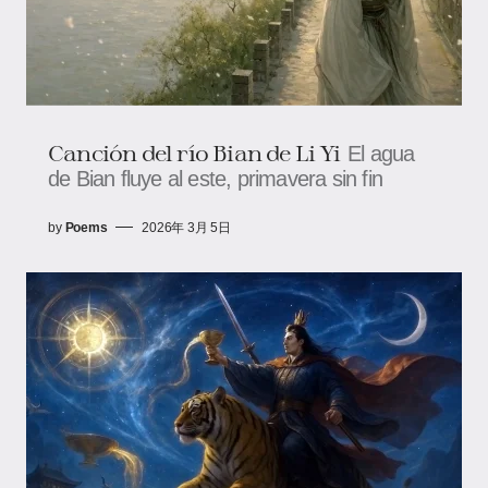
Canción del río Bian de Li Yi
El agua
de Bian fluye al este, primavera sin fin
by
Poems
2026年 3月 5日