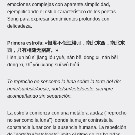
emociones complejas con aparente simplicidad,
ejemplificando el estilo característico de los poetas
Song para expresar sentimientos profundos con
delicadeza.
Primera estrofa: «恨君不似江楼月，南北东西，南北东
西，只有相随无别离。»
Hèn jūn bú sì jiāng lóu yuè, nán běi dōng xī, nán běi
dōng xī, zhǐ yǒu xiāng suí wú biélí.
Te reprocho no ser como la luna sobre la torre del río:
norte/sur/este/oeste, norte/sur/este/oeste, siempre
acompañando sin separación.
La estrofa comienza con una metáfora audaz ("reprocho
no ser como la luna"), donde la mujer contrasta la
constancia lunar con la ausencia humana. La repetición
de "norte/sur/este/oeste" imita el ritmo de las baladas