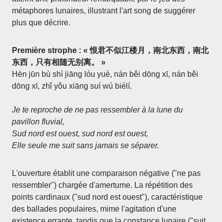
métaphores lunaires, illustrant l'art song de suggérer
plus que décrire.
Première strophe : « 恨君不似江楼月，南北东西，南北
东西，只有相随无别离。 »
Hèn jūn bù shì jiāng lóu yuè, nán běi dōng xī, nán běi
dōng xī, zhǐ yǒu xiāng suí wú biélí.
Je te reproche de ne pas ressembler à la lune du
pavillon fluvial,
Sud nord est ouest, sud nord est ouest,
Elle seule me suit sans jamais se séparer.
L'ouverture établit une comparaison négative ("ne pas
ressembler") chargée d'amertume. La répétition des
points cardinaux ("sud nord est ouest"), caractéristique
des ballades populaires, mime l'agitation d'une
existence errante, tandis que la constance lunaire ("suit