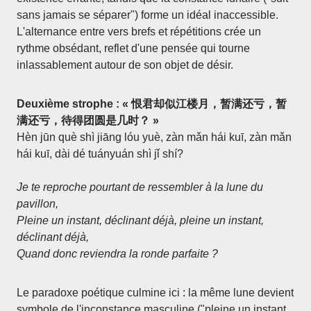
sans jamais se séparer") forme un idéal inaccessible.
L'alternance entre vers brefs et répétitions crée un
rythme obsédant, reflet d'une pensée qui tourne
inlassablement autour de son objet de désir.
Deuxième strophe : « 恨君却似江楼月，暂满还亏，暂
满还亏，待得团圆是几时？ »
Hèn jūn què shì jiāng lóu yuè, zàn mǎn hái kuī, zàn mǎn
hái kuī, dài dé tuányuán shì jǐ shí?
Je te reproche pourtant de ressembler à la lune du
pavillon,
Pleine un instant, déclinant déjà, pleine un instant,
déclinant déjà,
Quand donc reviendra la ronde parfaite ?
Le paradoxe poétique culmine ici : la même lune devient
symbole de l'inconstance masculine ("pleine un instant,