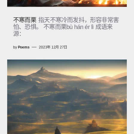
不寒而栗
指天不寒冷而发抖，形容非常害
怕、恐惧。 不寒而栗bù hán ér lì 成语来
源：
by
Poems
2023年 12月 27日