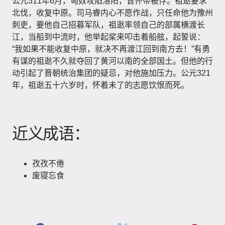
公元311年6月，匈奴攻陷洛阳，晋怀帝被俘。祖逖要求
北伐，收复中原。司马睿内心不愿作战，只任命他为豫州
刺吏，要他自己招募军队，祖逖率领自己的部属横渡长
江，当船到中流时，他举起桨来叩击着船舷，起誓说：
“我如果不能收复中原，就决不再渡江回到南方去！”有勇
有谋的祖逖不久就夺回了黄河以南的全部国土。但他的行
动引起了晋朝统治集团的疑忌，对他施加压力。公元321
年，祖逖五十六岁时，怀着未了的志愿饮恨而死。
近义成语：
孜孜不倦
废寝忘食