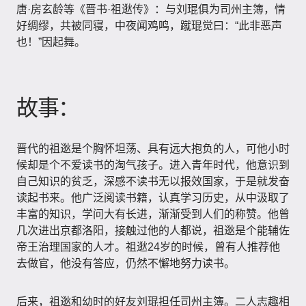
唐·房玄龄等《晋书·祖逖传》：与刘琨俱为司州主簿，情
好绸缪，共被同寝，中夜闻鸡鸣，蹴琨觉曰：“此非恶声
也！”因起舞。
故事：
晋代的祖逖是个胸怀坦荡、具有远大抱负的人，可他小时
候却是个不爱读书的淘气孩子。进入青年时代，他意识到
自己知识的贫乏，深感不读书无以报效国家，于是就发奋
读起书来。他广泛阅读书籍，认真学习历史，从中汲取了
丰富的知识，学问大有长进，渐渐受到人们的称赞。他曾
几次进出京都洛阳，接触过他的人都说，祖逖是个能辅佐
帝王治理国家的人才。祖逖24岁的时候，曾有人推荐他
去做官，他没有答应，仍然不懈地努力读书。
后来，祖逖和幼时的好友刘琨担任司州主簿。二人志趣相