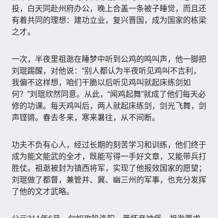
投，白天同赴州府办公，晚上合盖一条被子睡觉，而且还
有着共同的理想：建功立业，复兴晋国，成为国家的栋梁
之才。
一次，半夜里祖逖在睡梦中听到公鸡的鸣叫声，他一脚把
刘琨踢醒，对他说：“别人都认为半夜听见鸡叫不吉利，
我偏不这样想，咱们干脆以后听见鸡叫就起床练剑如
何？”刘琨欣然同意。从此，“闻鸡起舞”就成了他们每天必
修的功课。每天鸡叫后，两人就起床练剑，剑光飞舞，剑
声铿锵。春去冬来，寒来暑往，从不间断。
功夫不负有心人，经过长期的刻苦学习和训练，他们终于
成为能文能武的全才，既能写得一手好文章，又能带兵打
胜仗。祖逖被封为镇西将军，实现了他报效国家的愿望；
刘琨做了都督，兼管并、冀、幽三州的军事，也充分发挥
了他的文才武略。