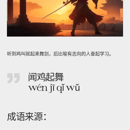
听到鸡叫就起来舞剑，后比喻有志向的人奋起学习。
闻鸡起舞
wén jī qǐ wǔ
成语来源：