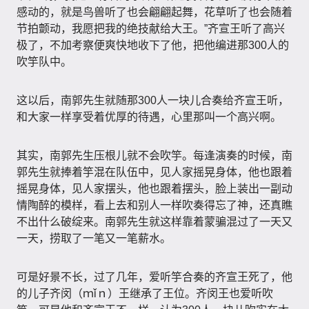
感动的，就是鸟兽听了也会翩翩起舞，花草听了也会随着
节拍颤动，我愿把我的绝技献给大王。”齐宣王听了高兴
极了，不加考察便爽快地收下了他，把他编进那300人的
吹竽队中。
这以后，南郭先生就随那300人一块儿合奏给齐宣王听，
和大家一样享受着优厚的待遇，心里那叫一个高兴啊。
其实，南郭先生压根儿就不会吹竽。每逢演奏的时候，南
郭先生就捧着竽混在队伍中，见人家摇晃身体，他也跟着
摇晃身体，见人家摆头，他也跟着摆头，脸上装出一副动
情陶醉的模样，看上去和别人一样吹奏得忘了神，还真瞧
不出什么破绽来。南郭先生就这样靠着蒙骗混过了一天又
一天，捞取了一笔又一笔薪水。
可是好景不长，过了几年，爱听竽合奏的齐宣王死了，他
的儿子齐闵（ｍǐｎ）王继承了王位。齐闵王也爱听吹