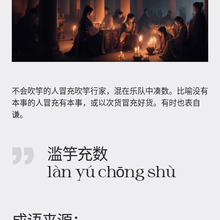
不会吹竽的人冒充吹竽行家，混在乐队中凑数。比喻没有
本事的人冒充有本事，或以次货冒充好货。有时也表自
谦。
滥竽充数
làn yú chōng shù