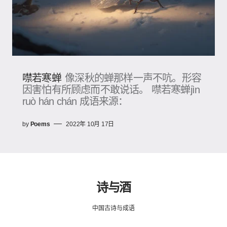
噤若寒蝉
像深秋的蝉那样一声不吭。形容
因害怕有所顾虑而不敢说话。 噤若寒蝉jìn
ruò hán chán 成语来源：
by
Poems
2022年 10月 17日
诗与酒
中国古诗与成语