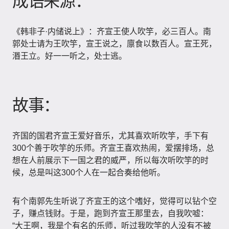
成语来源：
《韩非子·内储说上》：齐宣王使人吹竽，必三百人。南
郭处士请为王吹竽，宣王说之，廪食以数百人。宣王死，
湣王立。好一一听之，处士逃。
故事：
齐国的国君齐宣王爱好音乐，尤其喜欢听吹竽，手下有
300个善于吹竽的乐师。齐宣王喜欢热闹，爱摆排场，总
想在人前展示下一国之君的威严，所以每次听吹竽的时
候，总是叫这300个人在一起合奏给他听。
有个南郭先生听说了齐宣王的这个嗜好，觉得可以钻个空
子，赚点钱财。于是，跑到齐宣王那里去，自我吹嘘：
“大王啊，我是个有名的乐师，听过我吹竽的人没有不被