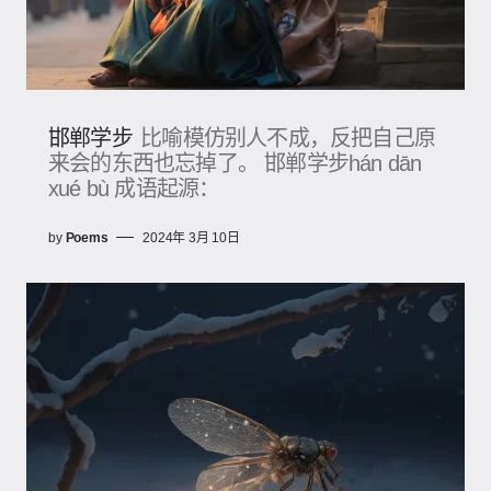
邯郸学步
比喻模仿别人不成，反把自己原
来会的东西也忘掉了。 邯郸学步hán dān
xué bù 成语起源：
by
Poems
2024年 3月 10日