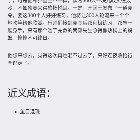
竽，可是他和齐宣王不一样，认为300人一块儿吹实在太
吵，不如独奏来得悠扬悦耳。于是，齐闵王发布了一道命
令，要这300个人好好练习，他将让300人轮流来一个个
地吹竽给他欣赏。乐师们接到命令后都积极练习，都想一
展身手，只有那个滥竽充数的南郭先生急得像热锅上的蚂
蚁，惶惶不可终日。
他想来想去，觉得这次再也混不过去了，只好连夜收拾行
李逃走了。
近义成语：
鱼目混珠