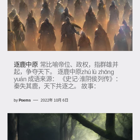
逐鹿中原
常比喻帝位、政权，指群雄并
起，争夺天下。 逐鹿中原zhú lù zhōng
yuán 成语来源： 《史记·淮阴侯列传》：
秦失其鹿，天下共逐之。 故事：
by
Poems
2022年 10月 6日