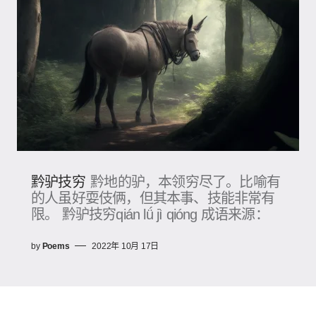
黔驴技穷
黔地的驴，本领穷尽了。比喻有
的人虽好耍伎俩，但其本事、技能非常有
限。 黔驴技穷qián lǘ jì qióng 成语来源：
by
Poems
2022年 10月 17日