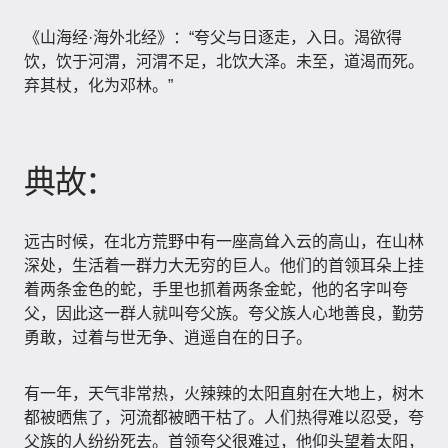
《山海经·海外北经》：“夸父与日逐走，入日。渴欲得
饮，饮于河渭，河渭不足，北饮大泽。未至，道渴而死。
弃其杖，化为邓林。”
典故：
远古时候，在北方荒野中有一座高耸入云的高山，在山林
深处，生活着一群力大无穷的巨人。他们的首领耳朵上挂
着两条金色的蛇，手里也抓着两条金蛇，他的名字叫夸
父，因此这一群人就叫夸父族。夸父族人心地善良，勤劳
勇敢，过着与世无争、逍遥自在的日子。
有一年，天气非常热，火辣辣的太阳直射在大地上，树木
都被晒焦了，河流都被晒干枯了。人们热得难以忍受，夸
父族的人纷纷死去。首领夸父很难过，他仰头望着太阳，