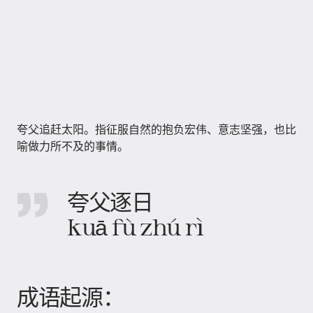
夸父追赶太阳。指征服自然的抱负宏伟、意志坚强，也比
喻做力所不及的事情。
夸父逐日
kuā fù zhú rì
成语起源：