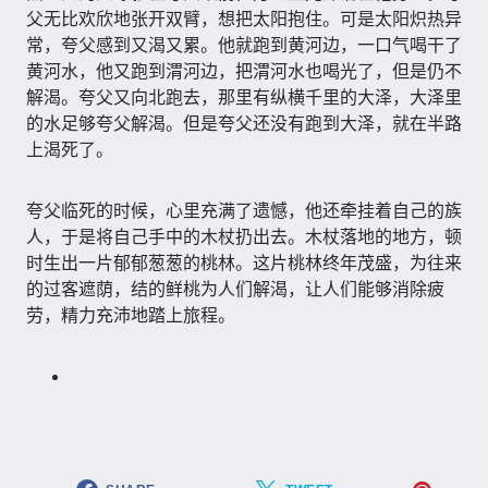
父无比欢欣地张开双臂，想把太阳抱住。可是太阳炽热异
常，夸父感到又渴又累。他就跑到黄河边，一口气喝干了
黄河水，他又跑到渭河边，把渭河水也喝光了，但是仍不
解渴。夸父又向北跑去，那里有纵横千里的大泽，大泽里
的水足够夸父解渴。但是夸父还没有跑到大泽，就在半路
上渴死了。
夸父临死的时候，心里充满了遗憾，他还牵挂着自己的族
人，于是将自己手中的木杖扔出去。木杖落地的地方，顿
时生出一片郁郁葱葱的桃林。这片桃林终年茂盛，为往来
的过客遮荫，结的鲜桃为人们解渴，让人们能够消除疲
劳，精力充沛地踏上旅程。