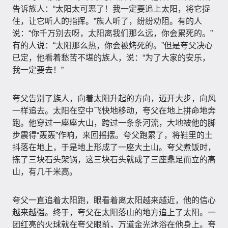
告诉族人：“太阳太可恶了！我一定要追上太阳，将它捉
住，让它听人的指挥。”族人听了，纷纷劝阻。有的人
说：“你千万别去呀，太阳离我们那么远，你会累死的。”
有的人说：“太阳那么热，你会被烤死的。”但是夸父决心
已定，他看着愁苦不堪的族人，说：“为了大家的安乐，
我一定要去！”
夸父告别了族人，向着太阳升起的方向，迈开大步，向风
一样追去。太阳在空中飞快地移动，夸父在地上拼命地奔
跑。他穿过一座座大山，跨过一条条河流，大地被他的脚
步震得“轰轰”作响，来回摇摆。夸父跑累了，将鞋里的土
抖落在地上，于是地上形成了一座大土山。夸父煮饭时，
拣了三块石头架锅，这三块石头就成了三座鼎足而立的高
山，有几千米高。
夸父一直追着太阳跑，眼看着离太阳越来越近，他的信心
越来越强。终于，夸父在太阳落山的地方追上了太阳。一
团红亮的火球就在夸父眼前，万道金光沐浴在他身上。夸