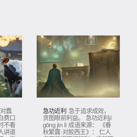
急功近利
喻对蠢
急于追求成效，
白费口
贪图眼前利益。 急功近利jí
时不看
gōng jìn lì 成语来源： 《春
人讲道
秋繁露·对胶西王》： 仁人