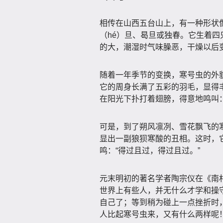
相传在山西五台山上，有一种形状
（hé）旦、曷旦或独春。它生着
的大，潮湿时气味臊恶，干燥以后
随着一年季节的变换，寒号虫的外
它的周身长满了五彩的羽毛，显得
在阳光下扑打着翅膀，得意地鸣叫：
可是，到了朔风凛冽、雪花飘飞的
显出一副狼狈寒酸的丑相。这时，
鸣：“得过且过，得过且过。”
元末明初的著名学者陶宗仪在《南
世界上有些人，并无什么才学和操
自己了；等到稍为碰上一点挫折时
人比起寒号虫来，又有什么两样呢！