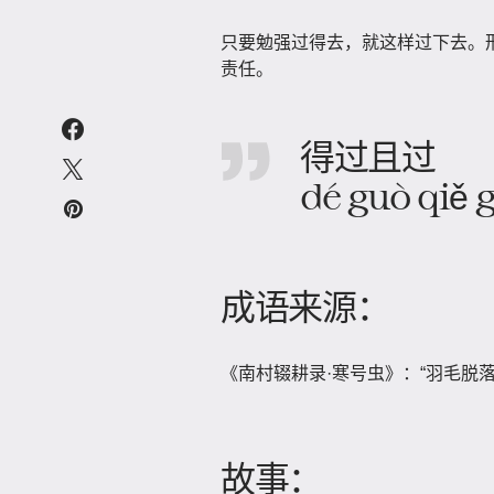
只要勉强过得去，就这样过下去。
责任。
得过且过
dé guò qiě 
成语来源：
《南村辍耕录·寒号虫》：“羽毛脱
故事：