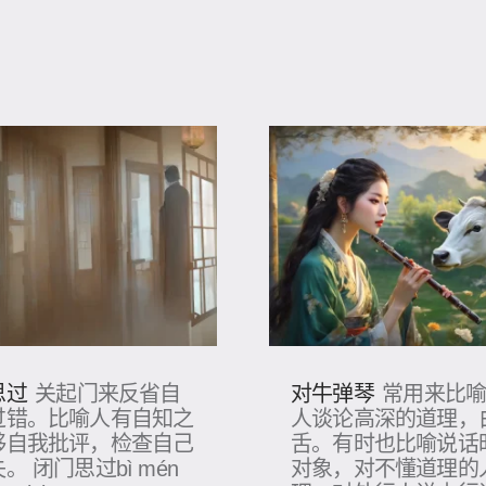
思过
对牛弹琴
关起门来反省自
常用来比
过错。比喻人有自知之
人谈论高深的道理，
够自我批评，检查自己
舌。有时也比喻说话
。 闭门思过bì mén
对象，对不懂道理的