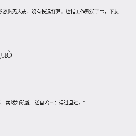
形容胸无大志，没有长远打算。也指工作敷衍了事，不负
guò
落，索然如彀雏，遂自呜曰：得过且过。”