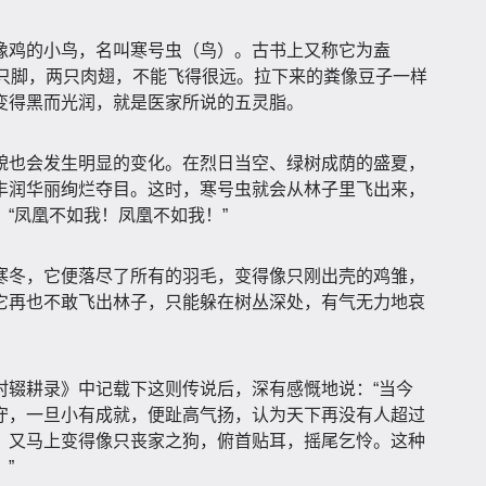
像鸡的小鸟，名叫寒号虫（鸟）。古书上又称它为盍
四只脚，两只肉翅，不能飞得很远。拉下来的粪像豆子一样
变得黑而光润，就是医家所说的五灵脂。
貌也会发生明显的变化。在烈日当空、绿树成荫的盛夏，
丰润华丽绚烂夺目。这时，寒号虫就会从林子里飞出来，
“凤凰不如我！凤凰不如我！”
寒冬，它便落尽了所有的羽毛，变得像只刚出壳的鸡雏，
它再也不敢飞出林子，只能躲在树丛深处，有气无力地哀
村辍耕录》中记载下这则传说后，深有感慨地说：“当今
守，一旦小有成就，便趾高气扬，认为天下再没有人超过
，又马上变得像只丧家之狗，俯首贴耳，摇尾乞怜。这种
”