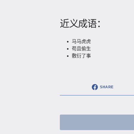
近义成语：
马马虎虎
苟且偷生
敷衍了事
SHARE