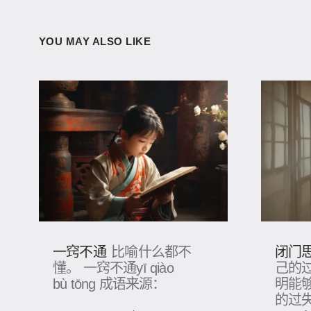
YOU MAY ALSO LIKE
一窍不通
闭门
比喻什么都不
懂。 一窍不通yī qiào
己的
bù tōng 成语来源：
明能
的过失