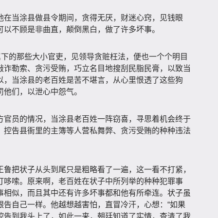
他在当涂县做县令期间，贪得无厌，财迷心窍，见钱眼
可以不顾是非曲直，颠倒黑白，做了许多坏事。
属下的那些大小官吏，见领导贪赃枉法，便也一个个明目
敲诈勒索、贪污受贿，巧立名目地搜刮民脂民膏，以致当
以，当涂县的老百姓是苦不堪言，从心里恨透了这些狗
罚他们，以泄心中怨气。
方官员的情况，当涂县老百姓一阵窃喜，寻思着机会终于
，控告县衙里的主簿等人营私舞弊、贪污受贿的种种违法
王鲁把状子从头到尾只是粗略看了一遍，这一看不打紧，
打哆嗦。原来啊，老百姓在状子中所列举的种种犯罪事
事相似，而且其中还有许多坏事都和他有所牵连。状子虽
跟告自己一样。他越想越害怕，直冒冷汗，心想：“如果
控告到我头上了，如此一来，朝廷知道了实情，查清了我