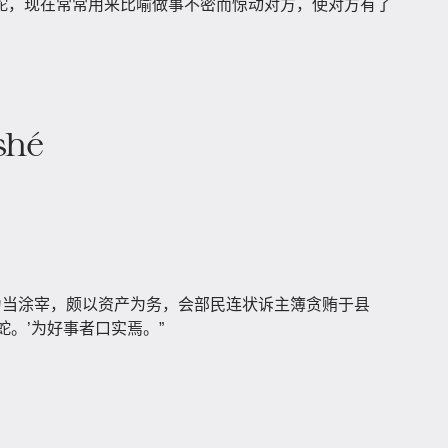
蛇，现在常常用来比喻做事不密而惊动对方，使对方有了
shé
为当涂宰，颇以资产为务，会部民连状诉主簿贪贿于县
蛇。’为好事者口实焉。”