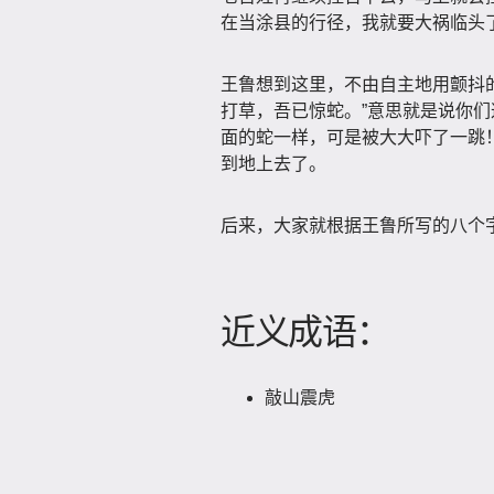
在当涂县的行径，我就要大祸临头了
王鲁想到这里，不由自主地用颤抖
打草，吾已惊蛇。”意思就是说你
面的蛇一样，可是被大大吓了一跳
到地上去了。
后来，大家就根据王鲁所写的八个字
近义成语：
敲山震虎