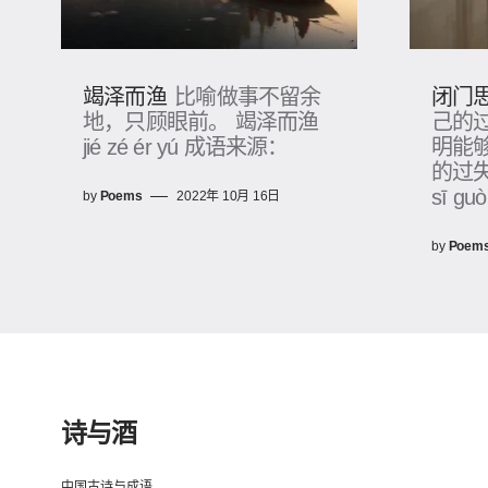
竭泽而渔
闭门
比喻做事不留余
地，只顾眼前。 竭泽而渔
己的
jié zé ér yú 成语来源：
明能
的过失
sī guò
by
Poems
2022年 10月 16日
by
Poem
诗与酒
中国古诗与成语