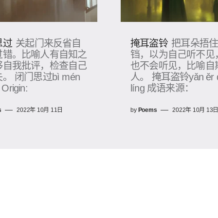
思过
掩耳盗铃
关起门来反省自
把耳朵捂
过错。比喻人有自知之
铛，以为自己听不见
够自我批评，检查自己
也不会听见，比喻自
。 闭门思过bì mén
人。 掩耳盗铃yǎn ěr 
 Origin:
líng 成语来源：
s
2022年 10月 11日
by
Poems
2022年 10月 13