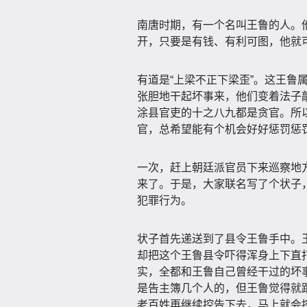
南唐时期，有一个名叫王鲁的人。
开，只要是有钱、有利可图，他就
有道是“上梁不正下梁歪”。这王鲁
张胆地干起坏事来，他们变着法子
涂县官吏的十之八九都是贪官。所
官，总希望能有个机会好好惩罚惩
一次，赶上朝廷派官员下来巡察地
来了。于是，大家联名写了个状子
犯罪行为。
状子首先递送到了县令王鲁手中。
却把这个王鲁县令吓得浑身上下直
实，全都和王鲁自己曾经干过的坏
是告主簿几个人的，但王鲁觉得就
老百姓再继续控告下去，马上就会