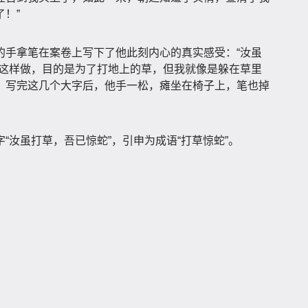
！”
的手拿笔在案卷上写下了他此刻内心的真实感受：“汝虽
们这样做，目的是为了打地上的草，但我就像是躲在草里
！写完这几个大字后，他手一松，瘫坐在椅子上，笔也掉
“汝虽打草，吾已惊蛇”，引申为成语“打草惊蛇”。