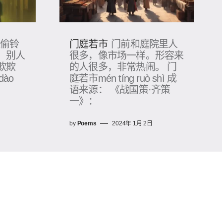
门庭若市
住偷铃
门前和庭院里人
，别人
很多，像市场一样。形容来
欺欺
的人很多，非常热闹。 门
dào
庭若市mén tíng ruò shì 成
语来源： 《战国策·齐策
一》：
日
by
Poems
2024年 1月 2日