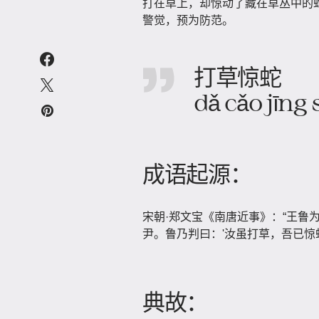
打在草上，却惊动了藏在草丛中的
警觉，预为防范。
打草惊蛇
dǎ cǎo jīng 
成语起源：
宋朝·郑文宝《南唐近事》：“王鲁
尹。鲁乃判曰：'汝虽打草，吾已惊
典故：