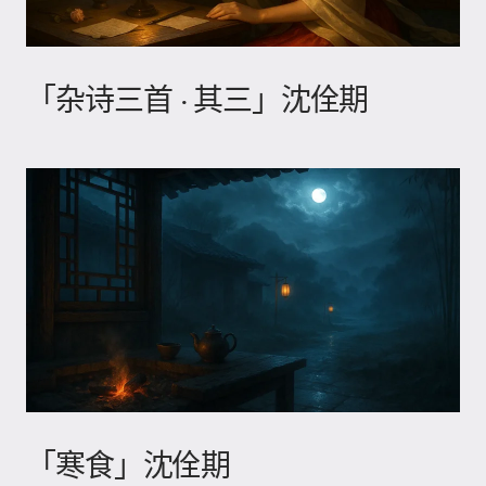
「杂诗三首 · 其三」沈佺期
「寒食」沈佺期