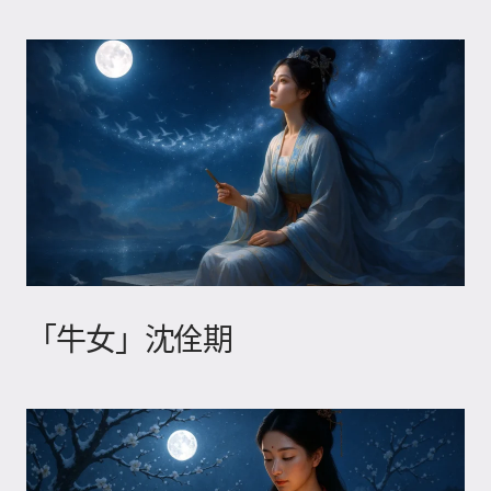
「牛女」沈佺期