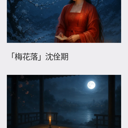
「梅花落」沈佺期