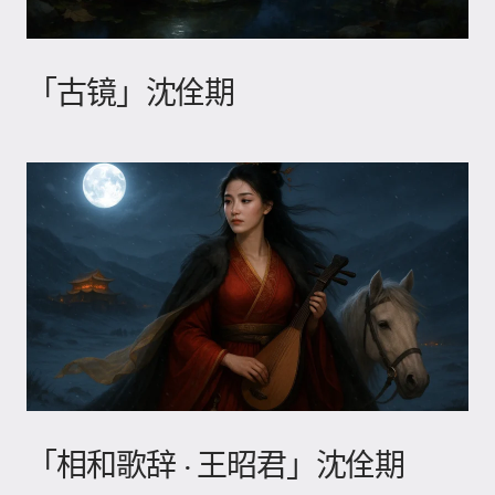
「古镜」沈佺期
「相和歌辞 · 王昭君」沈佺期