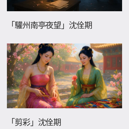
「驩州南亭夜望」沈佺期
「剪彩」沈佺期