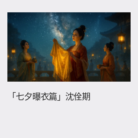
「七夕曝衣篇」沈佺期