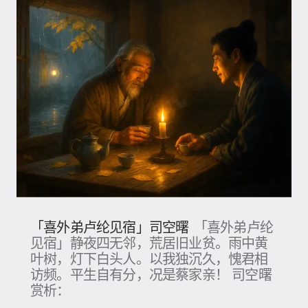
「喜外弟卢纶见宿」司空曙
「喜外弟卢纶
见宿」静夜四无邻，荒居旧业贫。雨中黄
叶树，灯下白头人。以我独沉久，愧君相
访频。平生自有分，况是蔡家亲！ 司空曙
赏析：