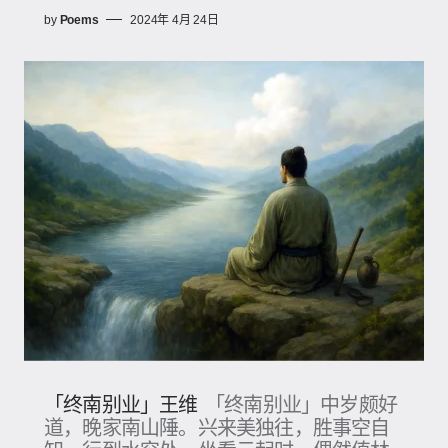
by
Poems
2024年 4月 24日
「终南别业」王维
「终南别业」中岁颇好
道，晚家南山陲。兴来美独往，胜事空自