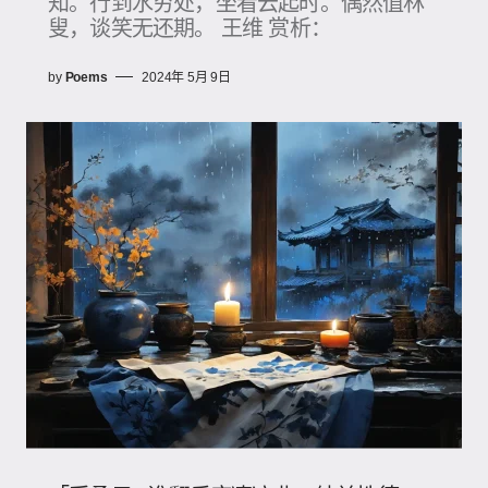
知。行到水穷处，坐看云起时。偶然值林
叟，谈笑无还期。 王维 赏析：
by
Poems
2024年 5月 9日