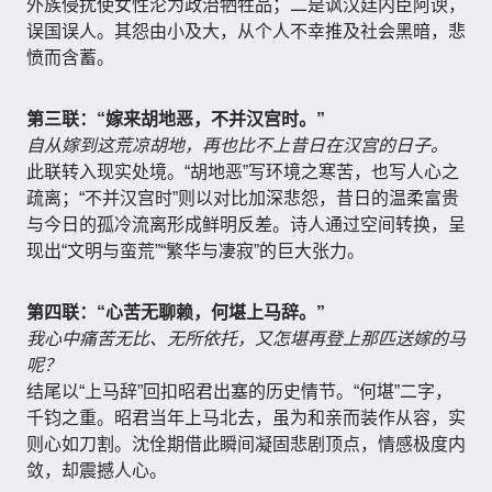
外族侵扰使女性沦为政治牺牲品；二是讽汉廷内臣阿谀，
误国误人。其怨由小及大，从个人不幸推及社会黑暗，悲
愤而含蓄。
第三联：“嫁来胡地恶，不并汉宫时。”
自从嫁到这荒凉胡地，再也比不上昔日在汉宫的日子。
此联转入现实处境。“胡地恶”写环境之寒苦，也写人心之
疏离；“不并汉宫时”则以对比加深悲怨，昔日的温柔富贵
与今日的孤冷流离形成鲜明反差。诗人通过空间转换，呈
现出“文明与蛮荒”“繁华与凄寂”的巨大张力。
第四联：“心苦无聊赖，何堪上马辞。”
我心中痛苦无比、无所依托，又怎堪再登上那匹送嫁的马
呢？
结尾以“上马辞”回扣昭君出塞的历史情节。“何堪”二字，
千钧之重。昭君当年上马北去，虽为和亲而装作从容，实
则心如刀割。沈佺期借此瞬间凝固悲剧顶点，情感极度内
敛，却震撼人心。