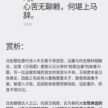
心苦无聊赖，何堪上马
辞。
沈佺期
赏析：
沈佺期在唐代诗人中尤善于将宫怨、边塞与历史题材相融
合，这首《王昭君》便是以汉元帝时“昭君出塞”的故事为
题，写一位远嫁异域的宫女的哀怨与不幸。王昭君本是汉
宫美女，因画工毛延寿以重贿蒙蔽天子，致使其画像不
美，被遗入冷宫。后因和亲政策而嫁匈奴，远赴塞外，终
身不得归汉。
沈佺期借古人之口，托辞王昭君，实为寄托对
女性命运的