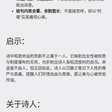
政治讽意。
结句内敛含蓄、余韵悠长
：不直接悲呼，却以“何
堪”见其痛彻心扉。
启示：
诗中昭君命运的悲剧不止属于一人，它映射出女性被权势
与制度摆布的无奈，也折射出诗人身陷流放时的自况。命
途虽不由人，但正因如此，诗人以沉静之笔记下人性的尊
严与哀痛，提醒人们珍惜自由与真情，莫让美与心被世俗
所误。
关于诗人：