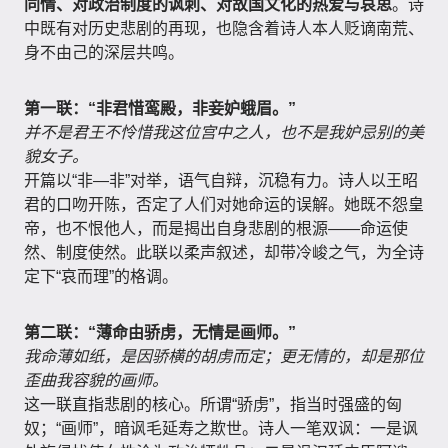
同情、对政治制度的讽刺、对故国文化的热爱与哀思
。诗
中既有对历史悲剧的再现，也隐含着诗人本人贬谪南荒、
身不由己的深层共鸣。
第一联：“非君惜鸾殿，非妾妒蛾眉。”
并不是君王不怜惜我这位宫中之人，也不是我妒忌别的美
貌女子。
开篇以“非—非”对举，语气自辩，沉稳有力。诗人以王昭
君的口吻开陈，否定了人们对她命运的误解。她既不怨皇
帝，也不恨他人，而是揭出自身悲剧的根源——命运使
然、制度使然。此联以柔声叙述，却带冷峻之气，为全诗
定下“哀而理”的格调。
第二联：“薄命由骄虏，无情是画师。”
我命薄如纸，是因骄横的胡虏而定；更无情的，却是那位
歪曲我容貌的画师。
这一联直指悲剧的核心。所谓“骄虏”，指当时强盛的匈
奴；“画师”，暗讽毛延寿之欺世。诗人一笔双讽：一是讽