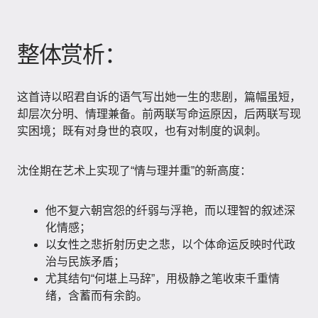
整体赏析：
这首诗以昭君自诉的语气写出她一生的悲剧，篇幅虽短，
却层次分明、情理兼备。前两联写命运原因，后两联写现
实困境；既有对身世的哀叹，也有对制度的讽刺。
沈佺期在艺术上实现了“情与理并重”的新高度：
他不复六朝宫怨的纤弱与浮艳，而以理智的叙述深
化情感；
以女性之悲折射历史之悲，以个体命运反映时代政
治与民族矛盾；
尤其结句“何堪上马辞”，用极静之笔收束千重情
绪，含蓄而有余韵。