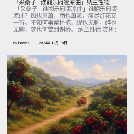
「采桑子 · 谁翻乐府凄凉曲」纳兰性德
「采桑子 · 谁翻乐府凄凉曲」谁翻乐府凄
凉曲？风也萧萧，雨也萧萧，瘦尽灯花又
一宵。不知何事萦怀抱，醒也无聊，醉也
无聊，梦也何曾到谢桥。 纳兰性德 赏析：
by
Poems
2024年 12月 18日