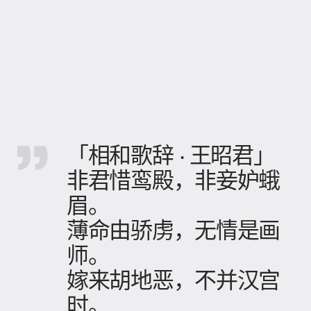
「相和歌辞 · 王昭君」
非君惜鸾殿，非妾妒蛾
眉。
薄命由骄虏，无情是画
师。
嫁来胡地恶，不并汉宫
时。