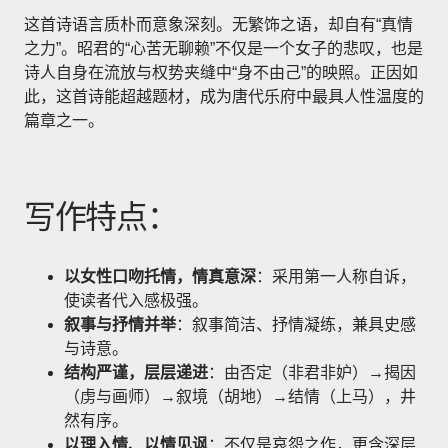
这首诗语言质朴而意象深刻。无繁饰之语，却自有“真情
之力”。昭君的“心苦无聊赖”不仅是一个女子的悲叹，也是
诗人自身在流放与权势夹缝中“身不由己”的映照。正因如
此，这首诗能超越题材，成为唐代乐府中最具人性温度的
篇章之一。
写作特点：
以女性口吻托情，情真意深
：采用第一人称自诉，
使读者代入感极强。
叙事与抒情并举
：叙事简洁、抒情凝练，兼具史感
与诗意。
结构严谨，层层递进
：由否定（非君非妒）→揭因
（虏与画师）→叙境（胡地）→结情（上马），井
然有序。
以理入情、以情见讽
：不仅是哀怨之作，更含深层