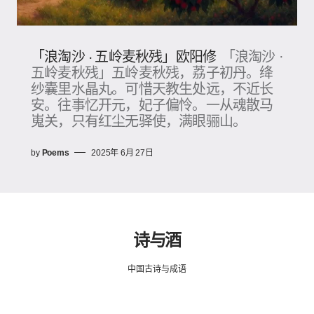
「浪淘沙 · 五岭麦秋残」欧阳修
「浪淘沙 ·
五岭麦秋残」五岭麦秋残，荔子初丹。绛
纱囊里水晶丸。可惜天教生处远，不近长
安。往事忆开元，妃子偏怜。一从魂散马
嵬关，只有红尘无驿使，满眼骊山。
by
Poems
2025年 6月 27日
诗与酒
中国古诗与成语