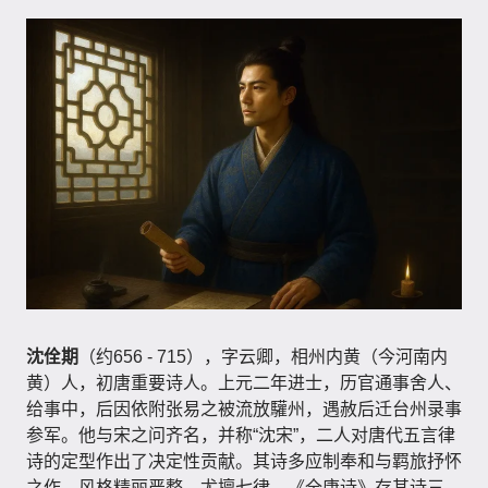
沈佺期
（约656 - 715），字云卿，相州内黄（今河南内
黄）人，初唐重要诗人。上元二年进士，历官通事舍人、
给事中，后因依附张易之被流放驩州，遇赦后迁台州录事
参军。他与宋之问齐名，并称“沈宋”，二人对唐代五言律
诗的定型作出了决定性贡献。其诗多应制奉和与羁旅抒怀
之作，风格精丽严整，尤擅七律，《全唐诗》存其诗三