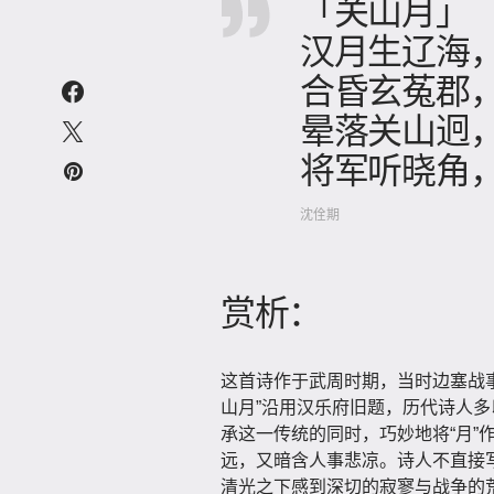
「关山月」
汉月生辽海
合昏玄菟郡
晕落关山迥
将军听晓角
沈佺期
赏析：
这首诗作于武周时期，当时边塞战
山月”沿用汉乐府旧题，历代诗人
承这一传统的同时，巧妙地将“月”
远，又暗含人事悲凉。诗人不直接写
清光之下感到深切的寂寥与战争的