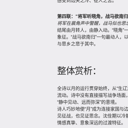
感受到边关之冷、征人之苦。
第四联：“将军听晓角，战马欲南归
将军在晨角声中警醒，战马似也思
结尾由月转人，由静入动。“晓角”
象征。“战马欲南归”一句最动人，
与思乡之悲于其中。
整体赏析：
全诗以月的运行贯穿始终，从“生辽海
流动。诗中没有直接描写战争场面
“静中见动、远而弥深”的意境。
诗人巧妙地使“月”成为连接家国与
见征战，也见证思念。沈佺期以冷
情感真挚、意象深远的过渡特征。