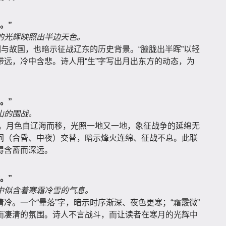
。”
的光辉映照出半边天色。
明与故国，也暗示征战辽东的历史背景。“朣胧出半晖”以轻
远，冷中含悲。诗人用“生”字写出月出东方的动态，为
。”
山的围战。
场名。月色自辽海而移，光照一地又一地，象征战争的延绵无
间（合昏、中夜）交替，暗示烽火连绵、征战不息。此联
得含蓄而深远。
。”
中似含着寒霜冷雪的气息。
冷。一个“晕落”字，暗示时序渐深、夜色更寒；“霜霰微”
而凄清的氛围。诗人不言战斗，而让读者在寒月的光辉中