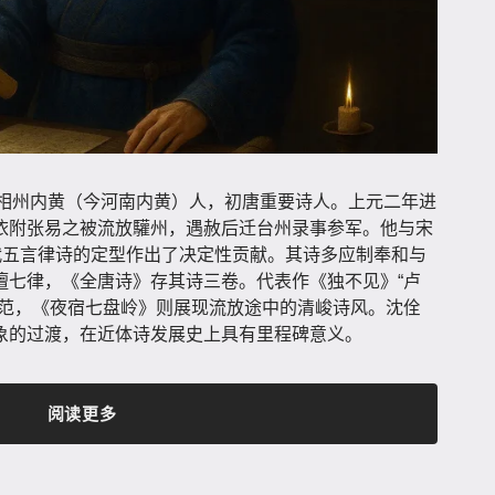
云卿，相州内黄（今河南内黄）人，初唐重要诗人。上元二年进
依附张易之被流放驩州，遇赦后迁台州录事参军。他与宋
代五言律诗的定型作出了决定性贡献。其诗多应制奉和与
擅七律，《全唐诗》存其诗三卷。代表作《独不见》“卢
典范，《夜宿七盘岭》则展现流放途中的清峻诗风。沈佺
象的过渡，在近体诗发展史上具有里程碑意义。
阅读更多