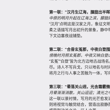
第一联：“汉月生辽海，朣胧出半晖
中原的明月升起在辽海之滨，朦胧
“汉月”点明这是汉家之月，象征文
柔之语描写月出初升的景象，静中带
下文边塞夜战铺垫。
第二联：“合昏玄菟郡，中夜白登围
傍晚时月照玄菟郡，中夜又映白登
“玄菟”“白登”皆为北方边地古战
尽。诗人不写兵戈，只以地名与时
将月之行与人事之苦融为一体，写
第三联：“晕落关山迥，光含霜霰微
月晕渐渐消散，关山迢迢；清光之
这一联以景衬情，写月的光芒愈发清
则将视觉与触觉结合，营造出寂静