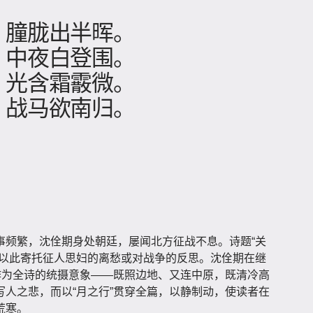
，朣胧出半晖。
，中夜白登围。
，光含霜霰微。
，战马欲南归。
事频繁，沈佺期身处朝廷，屡闻北方征战不息。诗题“关
多以此寄托征人思妇的离愁或对战争的反思。沈佺期在继
作为全诗的统摄意象——既照边地、又连中原，既清冷高
人之悲，而以“月之行”贯穿全篇，以静制动，使读者在
荒寒。