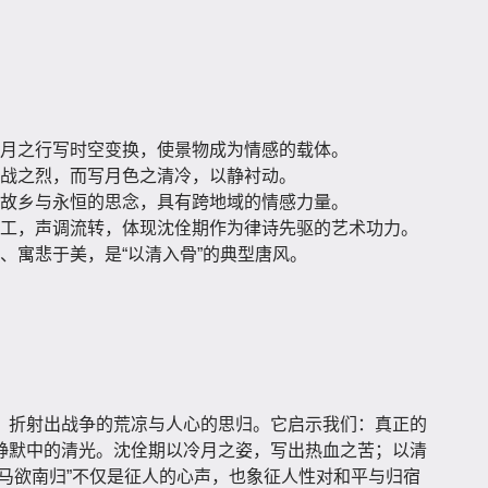
月之行写时空变换，使景物成为情感的载体。
战之烈，而写月色之清冷，以静衬动。
故乡与永恒的思念，具有跨地域的情感力量。
工，声调流转，体现沈佺期作为律诗先驱的艺术功力。
、寓悲于美，是“以清入骨”的典型唐风。
，折射出战争的荒凉与人心的思归。它启示我们：真正的
静默中的清光。沈佺期以冷月之姿，写出热血之苦；以清
马欲南归”不仅是征人的心声，也象征人性对和平与归宿