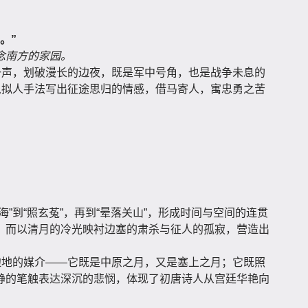
。”
念南方的家园。
一声，划破漫长的边夜，既是军中号角，也是战争未息的
以拟人手法写出征途思归的情感，借马寄人，寓忠勇之苦
”到“照玄菟”，再到“晕落关山”，形成时间与空间的连贯
，而以清月的冷光映衬边塞的肃杀与征人的孤寂，营造出
边地的媒介——它既是中原之月，又是塞上之月；它既照
静的笔触表达深沉的悲悯，体现了初唐诗人从宫廷华艳向