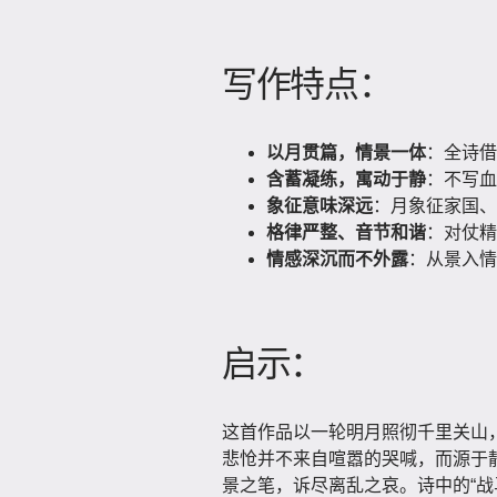
写作特点：
以月贯篇，情景一体
：全诗借
含蓄凝练，寓动于静
：不写血
象征意味深远
：月象征家国、
格律严整、音节和谐
：对仗精
情感深沉而不外露
：从景入情
启示：
这首作品以一轮明月照彻千里关山
悲怆并不来自喧嚣的哭喊，而源于
景之笔，诉尽离乱之哀。诗中的“战