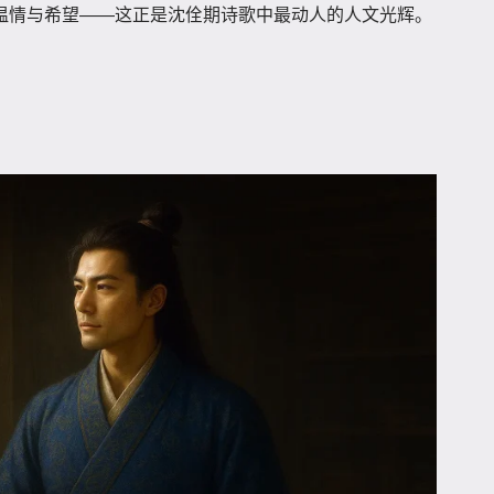
温情与希望——这正是沈佺期诗歌中最动人的人文光辉。