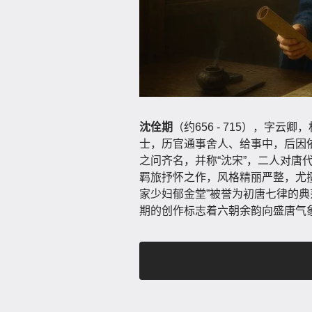
沈佺期
（约656 - 715），字
士，历官通事舍人、给事中，后因
之问齐名，并称“沈宋”，二人对唐
羁旅抒怀之作，风格精丽严整，尤
家少妇郁金堂”被誉为初唐七律的
期的创作标志着六朝余韵向盛唐气