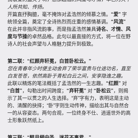
人所共知、传扬。
开篇直抒胸臆，毫不掩饰对孟浩然的倾慕之情。
“爱”
字
统领全篇，奠定了全诗热烈而庄重的感情基调。
“风流”
在此并非指风流韵事，而是指孟浩然兼具
诗名、才情、风
度与节操
的卓然品格。此句以最直接的方式，将一位在野
诗人的社会声望与人格魅力提升到极致。
第二联：“红颜弃轩冕，白首卧松云。”
您在青春年少时便主动舍弃了荣华富贵与仕途功名，直至
白发苍苍，依然高卧于青松白云之间，安享隐逸之趣。
此联以精炼的笔法概括了孟浩然的一生志趣。
“红颜”
对
“白首”
，勾勒出时间跨度；
“弃轩冕”
对
“卧松云”
，则揭
示了其一以贯之的人生选择。“弃”字有力，表明这是主动
的、清醒的抉择；“卧”字则生动传神，描绘出其与自然合
一的从容姿态。两句合观，一位终身不仕、逍遥世外的高
士形象跃然纸上。
第三联：“醉月频中圣，迷花不事君。”