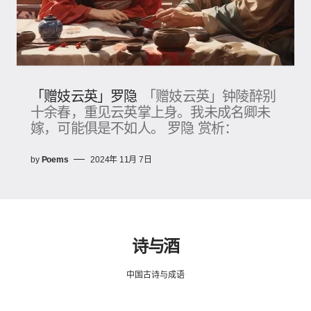
「赠妓云英」罗隐
「赠妓云英」钟陵醉别
十余春，重见云英掌上身。我未成名卿未
嫁，可能俱是不如人。 罗隐 赏析：
by
Poems
2024年 11月 7日
诗与酒
中国古诗与成语