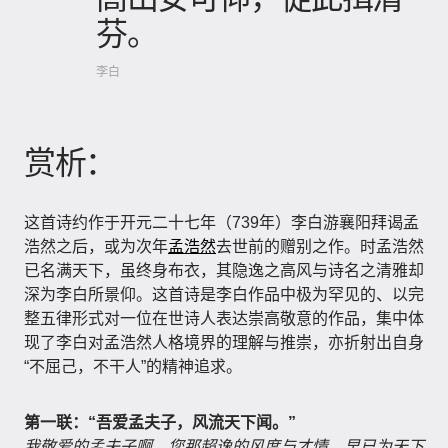
芬。
李白
赏析：
这首诗约作于开元二十七年（739年）李白游襄阳拜谒孟
浩然之后，或为次年
孟浩然
去世前的赠别之作。时孟浩然
已名满天下，虽终身布衣，其隐逸之高风与诗名之清雅却
深为李白所景仰。这首诗是李白作品中极为罕见的、以完
整五律形式对一位在世诗人表达崇高敬意的作品，集中体
现了李白对孟浩然人格境界的理解与推崇，亦折射出自身
“不屈己，不干人”的精神追求。
第一联：“吾爱孟夫子，风流天下闻。”
我敬爱的孟夫子啊，您那超逸的风度与才情，早已为天下