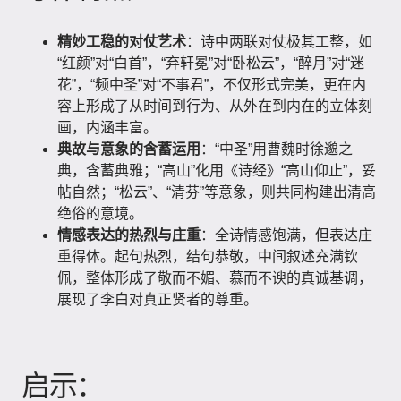
精妙工稳的对仗艺术
：诗中两联对仗极其工整，如
“红颜”对“白首”，“弃轩冕”对“卧松云”，“醉月”对“迷
花”，“频中圣”对“不事君”，不仅形式完美，更在内
容上形成了从时间到行为、从外在到内在的立体刻
画，内涵丰富。
典故与意象的含蓄运用
：“中圣”用曹魏时徐邈之
典，含蓄典雅；“高山”化用《诗经》“高山仰止”，妥
帖自然；“松云”、“清芬”等意象，则共同构建出清高
绝俗的意境。
情感表达的热烈与庄重
：全诗情感饱满，但表达庄
重得体。起句热烈，结句恭敬，中间叙述充满钦
佩，整体形成了敬而不媚、慕而不谀的真诚基调，
展现了李白对真正贤者的尊重。
启示：