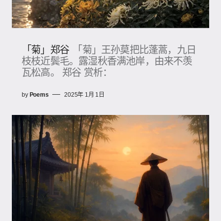
「菊」郑谷
「菊」王孙莫把比蓬蒿，九日
枝枝近鬓毛。露湿秋香满池岸，由来不羡
瓦松高。 郑谷 赏析：
by
Poems
2025年 1月 1日