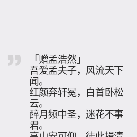
「赠孟浩然」
吾爱孟夫子，风流天下
闻。
红颜弃轩冕，白首卧松
云。
醉月频中圣，迷花不事
君。
高山安可仰，徒此揖清