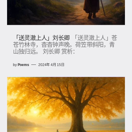
「送灵澈上人」刘长卿
「送灵澈上人」苍
苍竹林寺，杳杳钟声晚。荷笠带斜阳，青
山独归远。 刘长卿 赏析：
by
Poems
2024年 4月 15日