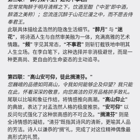
您常常陶醉于明月清辉之下，饮酒至酣（“中圣”即中酒，
醉酒之美称）；您流连沉醉于山花烂漫之中，而不愿去侍
奉君王。
此联具体描绘孟浩然的隐逸生活细节。
“醉月”
与
“迷
花”
，将诗酒人生与自然审美融为一体，充满高雅的艺术
情趣。
“频”
字见其常态，
“不事君”
则斩钉截铁地申明其
人生立场。在李白笔下，这种选择并非消极避世，而是一
种更高尚、更自由的生命姿态的主动追寻。
第四联：“高山安可仰，徒此揖清芬。”
您巍峨的品德如同高山，令我如何能够企及仰望？我只能
在此，怀着深深的敬意，向您高洁的芬芳品格拱手致礼。
尾联以比喻和象征作结，将情感推向高潮。
“高山仰止”
的典故，表达了对孟浩然人格的极度推崇。
“安可仰”
以
反问句式强化了这种崇高感的不可企及。
“揖清芬”
则是
全诗情感的凝结，“清芬”既指其诗风的清新，更喻其人品
的芳洁。诗人以谦恭的“揖”礼，完成了对这位精神偶像最
高形式的礼赞。