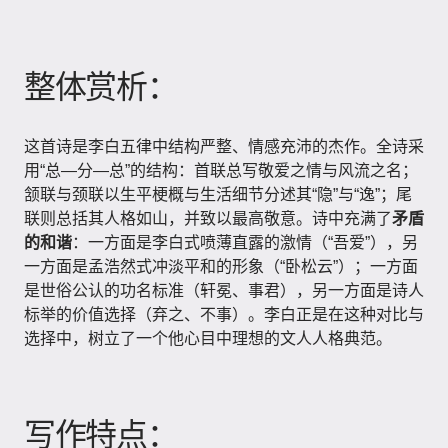
整体赏析：
这首诗是李白五律中结构严整、情感充沛的杰作。全诗采
用“总—分—总”的结构：首联总写敬爱之情与风流之名；
颔联与颈联以生平梗概与生活细节分述其“隐”与“逸”；尾
联则总括其人格如山，并致以最高敬意。诗中充满了
矛盾
的和谐
：一方面是李白式喷薄直露的激情（“吾爱”），另
一方面是孟浩然式冲淡平和的形象（“卧松云”）；一方面
是世俗公认的功名标准（轩冕、事君），另一方面是诗人
标举的价值选择（弃之、不事）。李白正是在这种对比与
选择中，树立了一个他心目中理想的文人人格典范。
写作特点：