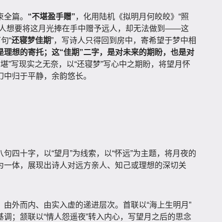
束全篇。
“不堪盈手赠”
，化用陆机《拟明月何皎皎》“照
诗人想要将这月光捧在手中赠予远人，却无法做到——这
句“
还寝梦佳期
”，写诗人只得回到房中，寄希望于梦中相
是理想的寄托；这“佳期”二字，是对未来的期盼，也是对
堪”写现实之无奈，以“还寝梦”写心中之期盼，将望月怀
幻中归于平静，余韵悠长。
句四十字，以“望月”为线索，以“怀远”为主题，将月夜的
为一体，展现出诗人对远方亲人、知己或理想的深切关
由外而内、由实入虚的递进层次。首联以“海上生明月”
调；颔联以“情人怨遥夜”转入内心，写望月之后的思念