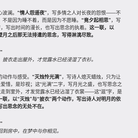
心波澜。
“情人怨遥夜”
，写多情之人对长夜的怨恨——不
；不是因为睡不着，而是因为不愿睡。
“竟夕起相思”
，写
字，写出时间的漫长，也写出思念的执着。
这一联，以
将望月之后那无法排遣的思念，写得淋漓尽致。
”
；披衣走出屋外，才觉露水已经浸湿了衣衫。
的动作与感受。
“灭烛怜光满”
，写诗人熄灭蜡烛，只为让
是爱惜，是珍视；这“光满”二字，写月光之盛，也写思念之
衣走到室外，才发觉露水已经沾湿了衣裳——这“滋”字，是
一联，以“灭烛”与“披衣”两个动作，写出诗人对明月的依
，写出思念的无处不在。
”
回到房中，在梦中与你相见。