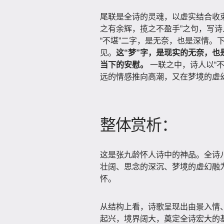
尾联是全诗的灵魂，以虚实结合收
之有余辉，揽之不盈手”之句，写
“不堪”二字，是无奈，也是深情。下
见。
这“梦”字，是现实的无奈，也
当下的安慰。
一联之中，诗人以“不
远的情感推向高潮，又在梦境的虚
整体赏析：
这是张九龄怀人诗中的神品。全诗八
壮阔、思念的深沉、梦境的虚幻融
怀。
从结构上看，诗歌呈现出由景入情、
起兴，境界阔大，奠定全诗宏大的基