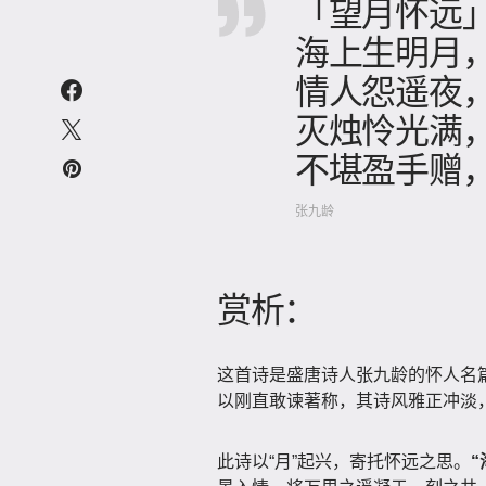
「望月怀远
海上生明月
情人怨遥夜
灭烛怜光满
不堪盈手赠
张九龄
赏析：
这首诗是盛唐诗人张九龄的怀人名
以刚直敢谏著称，其诗风雅正冲淡
此诗以“月”起兴，寄托怀远之思。
“