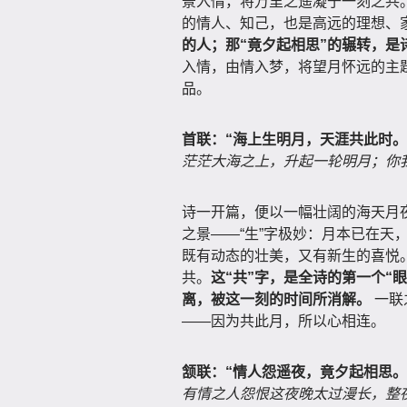
景入情，将万里之遥凝于一刻之共。
的情人、知己，也是高远的理想、
的人；那“竟夕起相思”的辗转，是
入情，由情入梦，将望月怀远的主
品。
首联：“海上生明月，天涯共此时。
茫茫大海之上，升起一轮明月；你
诗一开篇，便以一幅壮阔的海天月
之景——“生”字极妙：月本已在天
既有动态的壮美，又有新生的喜悦。
共。
这“共”字，是全诗的第一个“
离，被这一刻的时间所消解。
一联
——因为共此月，所以心相连。
颔联：“情人怨遥夜，竟夕起相思。
有情之人怨恨这夜晚太过漫长，整