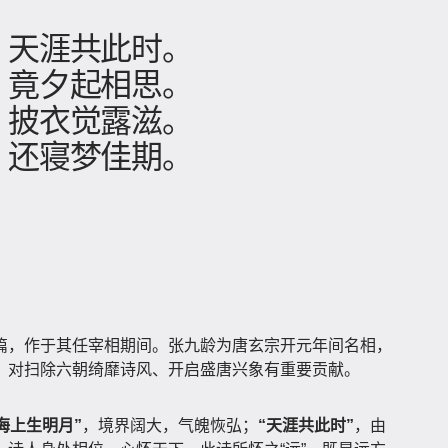
」
，天涯共此时。
，竟夕起相思。
，披衣觉露滋。
，还寝梦佳期。
篇，作于其任宰相期间。张九龄为唐玄宗开元年间名相，
，对扫除六朝绮靡诗风、开启盛唐兴象有重要贡献。
海上生明月”
，境界阔大，气魄恢弘；
“天涯共此时”
，由