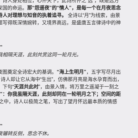
诗人身处相位，心怀天下，此诗所怀之“远”，既是远方
家国的命运。
那“怨遥夜”的“情人”，是每一个在月夜思念
诗人对理想与知音的执着追寻。
全诗以“月”为线索，由景
题写得既深情婉转，又境界高远，是盛唐五言律诗中的神
”
我相隔天涯，此刻共赏这同一轮月光。
夜图奠定全诗宏大的基调。
“海上生明月”
，五字写尽月出
，诗人却让它从海中“生出”，仿佛那月亮是海水孕育而出，
下句“
天涯共此时
”，由景入情，将万里之遥凝于一刻之
眼”：你我虽隔天涯，此刻却同在一轮明月之下；空间的距
之中，诗人以极简之笔，写出了望月怀远最本质的情感
”
夜辗转反侧，思念不休。