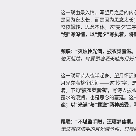
这一联由景入情，写望月之后的内
是因为夜太长，而是因为思念太长
整夜辗转，思念不休。这“竟夕”二
“怨”写深情，以“竟夕”写执着，
颈联：“灭烛怜光满，披衣觉露滋。
熄灭蜡烛，怜爱那遍洒天地的月光
这一联写诗人夜半起身、望月怀远
月光充满整个房间——这“怜”字，
满。下句“
披衣觉露滋
”，写诗人披
露水的浸润，也是思念的蔓延。
这
恋；以“光满”与“露滋”两种感受
尾联：“不堪盈手赠，还寝梦佳期。
无法将这满手的月光赠予你，只得