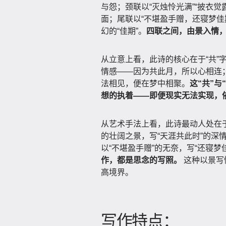
与怨；颈联以“灭烛怜光满”“披衣
面；尾联以“不堪盈手赠，还寝梦佳
幻的“佳期”。
四联之间，由景入情
从立意上看，此诗的核心在于“共”字
情感——因为共此月，所以心相连；
法相见，便在梦中相聚。
这“共”
想的执着——即便现实无法实现，
从艺术手法上看，此诗最动人处在于
的壮阔之景，写“天涯共此时”的深情
以“不堪盈手赠”的无奈，写“还寝梦
作，都是思念的写照。
这种以景写
高境界。
写作特点：