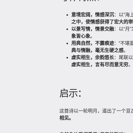
意境宏阔，情感深沉
：以“海
之中，使情感获得了宏大的审
以景写情，情景交融
：以“月
象皆心象
。
用典自然，不露痕迹
：“不堪
典与情融，毫无生硬之感
。
虚实相生，余韵悠长
：尾联以
虚实相生，言有尽而意无穷
。
启示：
这首诗以一轮明月，道出了一个亘
相见。