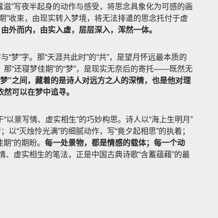
觉露滋”写夜半起身的动作与感受，将思念具象化为可感的画
期”收束，由现实转入梦境，将无法排遣的思念托付于虚
，由外而内，由实入虚，层层深入，浑然一体。
与“梦”字。那“天涯共此时”的“共”，是望月怀远最本质的
那“还寝梦佳期”的“梦”，是现实无奈后的寄托——既然无
与“梦”之间，藏着的是诗人对远方之人的深情，也是他对理
依然可以在梦中追寻。
“以景写情、虚实相生”的巧妙构思。诗人以“海上生明月”
；以“灭烛怜光满”的细腻动作，写“竟夕起相思”的执着；
佳期”的期盼。
每一处景物，都是情感的载体；每一个动
情、虚实相生的笔法，正是中国古典诗歌“含蓄蕴藉”的最