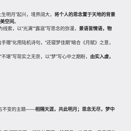
上生明月”起兴，境界阔大，
将个人的思念置于天地的背景
美空间
。
”为线索，以“光满”“露滋”写思念的弥漫，
景语皆情语，物
盈手赠”化用陆机诗句，“还寝梦佳期”暗合《月赋》之意，
“不堪”写现实之无奈，以“梦”写心中之期盼，
由实入虚，
古不变的主题——
相隔天涯，共此明月；思念无尽，梦中